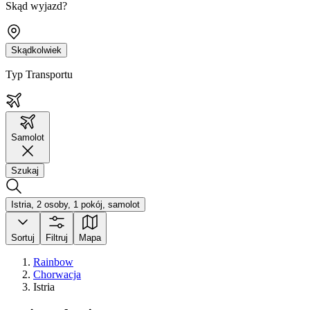
Skąd wyjazd?
Skądkolwiek
Typ Transportu
Samolot
Szukaj
Istria, 2 osoby, 1 pokój, samolot
Sortuj
Filtruj
Mapa
Rainbow
Chorwacja
Istria