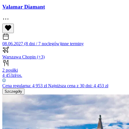
Valamar Diamant
08.06.2027 (8 dni / 7 noclegów)
inne terminy
Warszawa Chopin
(+3)
2 posiłki
4 453
zł/os.
Cena regularna:
4 953
zł
Najniższa cena z 30 dni: 4 453 zł
Szczegóły