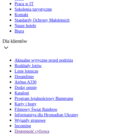
Praca w IT
Szkolenia turystyczne
Kontakt
Standardy Ochrony Małoletnich
Nasze hotele
Biura
Dla klientów
Aktualne wytyczne przed podróżą
Rozkłady lotów
Linie lotnicze
Dreamliner
Airbus A330
Dodaj opinię
Katalogi
Program lojalnościowy Bumerang
Karty i bony
Filmowy Świat Rainbow
Informatsiya dla Hromadian Ukrainy
Wyjazdy grupowe
Incoming
Dostępność cyfrowa