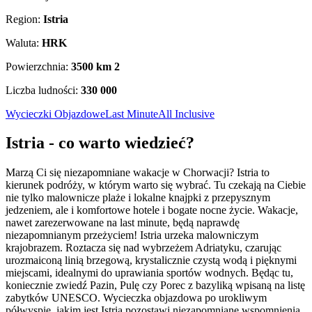
Region:
Istria
Waluta:
HRK
Powierzchnia:
3500 km
2
Liczba ludności:
330 000
Wycieczki Objazdowe
Last Minute
All Inclusive
Istria - co warto wiedzieć?
Marzą Ci się niezapomniane wakacje w Chorwacji? Istria to
kierunek podróży, w którym warto się wybrać. Tu czekają na Ciebie
nie tylko malownicze plaże i lokalne knajpki z przepysznym
jedzeniem, ale i komfortowe hotele i bogate nocne życie. Wakacje,
nawet zarezerwowane na last minute, będą naprawdę
niezapomnianym przeżyciem! Istria urzeka malowniczym
krajobrazem. Roztacza się nad wybrzeżem Adriatyku, czarując
urozmaiconą linią brzegową, krystalicznie czystą wodą i pięknymi
miejscami, idealnymi do uprawiania sportów wodnych. Będąc tu,
koniecznie zwiedź Pazin, Pulę czy Porec z bazyliką wpisaną na listę
zabytków UNESCO. Wycieczka objazdowa po urokliwym
półwyspie, jakim jest Istria pozostawi niezapomniane wspomnienia.