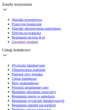
Zasady korzystania
Warunki uczestnictwa
Przeczytaj koniecznie
Warunki ubezpieczenia podróżnego
Polityka prywatności
Regulamin serwisu R.pl
Zarządzaj zgodami
Usługi dodatkowe
Wycieczki fakultatywne
Ubezpieczenia podróżne
Parkingi przy lotnisku
Usługi lotniskowe
Bony podarunkowe
Pewność niezmiennej ceny
Bezpłatne odwołanie rezerwacji
Regulamin miejsc w samolocie
Regulamin wycieczek fakultatywnych
Regulamin szkoleń narciarskich
Bezpłatna zmiana rezerwacji