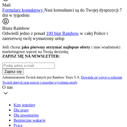
Mail
Formularz kontaktowy
Nasi konsultanci są do Twojej dyspozycji 7
dni w tygodniu
Biura Rainbow
Odwiedź jedno z ponad
100 biur Rainbow
w całej Polsce i
zarezerwuj swój
wymarzony urlop
Jeśli chcesz
jako pierwszy otrzymać najlepsze oferty
i inne wiadomości
marketingowe wprost na Twoją skrzynkę,
ZAPISZ SIĘ NA NEWSLETTER:
Zapisz się
Administratorem Twoich danych jest Rainbow Tours S.A.
Dowiedz się więcej o ochronie
Twoich danych oraz prawie i sposobie wycofania zgody
.
O nas
Kim jesteśmy
Dla prasy
Dla inwestorów
Bezpieczne wakacje
Praca