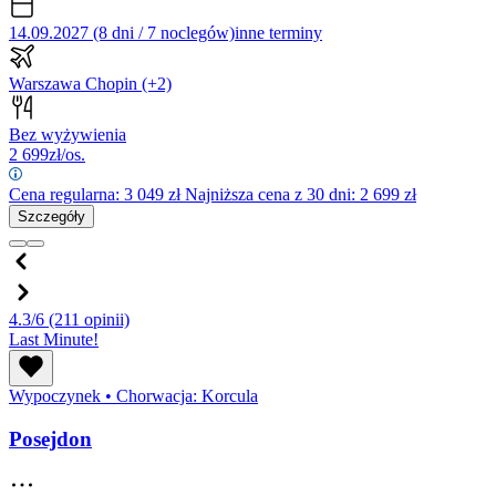
14.09.2027 (8 dni / 7 noclegów)
inne terminy
Warszawa Chopin
(+2)
Bez wyżywienia
2 699
zł/os.
Cena regularna:
3 049
zł
Najniższa cena z 30 dni: 2 699 zł
Szczegóły
4.3/6
(211 opinii)
Last Minute!
Wypoczynek
•
Chorwacja: Korcula
Posejdon