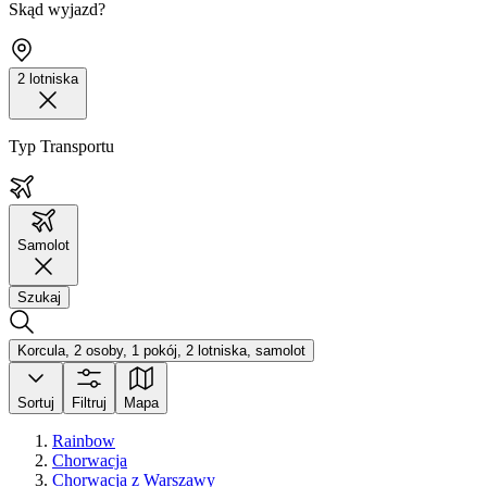
Skąd wyjazd?
2 lotniska
Typ Transportu
Samolot
Szukaj
Korcula, 2 osoby, 1 pokój, 2 lotniska, samolot
Sortuj
Filtruj
Mapa
Rainbow
Chorwacja
Chorwacja z Warszawy