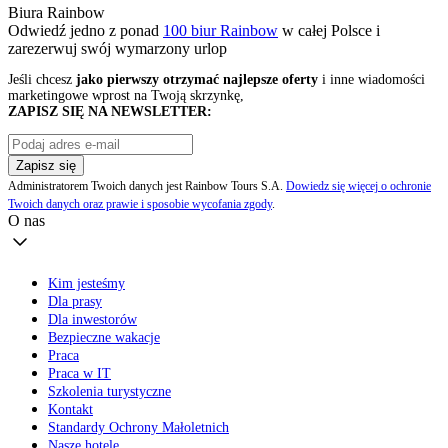
Biura Rainbow
Odwiedź jedno z ponad
100 biur Rainbow
w całej Polsce i
zarezerwuj swój
wymarzony urlop
Jeśli chcesz
jako pierwszy otrzymać najlepsze oferty
i inne wiadomości
marketingowe wprost na Twoją skrzynkę,
ZAPISZ SIĘ NA NEWSLETTER:
Zapisz się
Administratorem Twoich danych jest Rainbow Tours S.A.
Dowiedz się więcej o ochronie
Twoich danych oraz prawie i sposobie wycofania zgody
.
O nas
Kim jesteśmy
Dla prasy
Dla inwestorów
Bezpieczne wakacje
Praca
Praca w IT
Szkolenia turystyczne
Kontakt
Standardy Ochrony Małoletnich
Nasze hotele