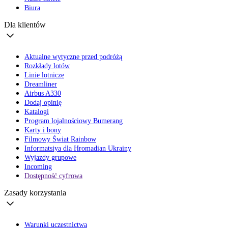
Biura
Dla klientów
Aktualne wytyczne przed podróżą
Rozkłady lotów
Linie lotnicze
Dreamliner
Airbus A330
Dodaj opinię
Katalogi
Program lojalnościowy Bumerang
Karty i bony
Filmowy Świat Rainbow
Informatsiya dla Hromadian Ukrainy
Wyjazdy grupowe
Incoming
Dostępność cyfrowa
Zasady korzystania
Warunki uczestnictwa