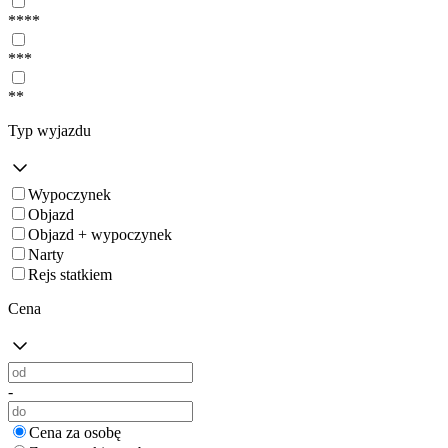
****
***
**
Typ wyjazdu
Wypoczynek
Objazd
Objazd + wypoczynek
Narty
Rejs statkiem
Cena
-
Cena za osobę