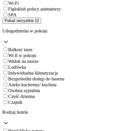
Wi-Fi
Figloklub polscy animatorzy
SPA
Pokaż wszystkie 12
Udogodnienia w pokoju
Balkon/ taras
Wi-fi w pokoju
Widok na morze
Lodówka
Indywidualna klimatyzacja
Bezpośredni dostęp do basenu
Aneks kuchenny/ kuchnia
Osobna sypialnia
Część dzienna
Czajnik
Rodzaj hotelu
Hotel blisko natury