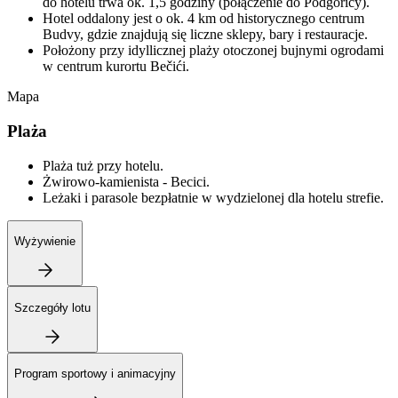
do hotelu trwa ok. 1,5 godziny (połączenie do Podgoricy).
Hotel oddalony jest o ok. 4 km od historycznego centrum
Budvy, gdzie znajdują się liczne sklepy, bary i restauracje.
Położony przy idyllicznej plaży otoczonej bujnymi ogrodami
w centrum kurortu Bečići.
Mapa
Plaża
Plaża tuż przy hotelu.
Żwirowo-kamienista - Becici.
Leżaki i parasole bezpłatnie w wydzielonej dla hotelu strefie.
Wyżywienie
Szczegóły lotu
Program sportowy i animacyjny