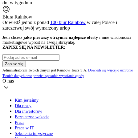
dni w tygodniu
Biura Rainbow
Odwiedź jedno z ponad
100 biur Rainbow
w całej Polsce i
zarezerwuj swój
wymarzony urlop
Jeśli chcesz
jako pierwszy otrzymać najlepsze oferty
i inne wiadomości
marketingowe wprost na Twoją skrzynkę,
ZAPISZ SIĘ NA NEWSLETTER:
Zapisz się
Administratorem Twoich danych jest Rainbow Tours S.A.
Dowiedz się więcej o ochronie
Twoich danych oraz prawie i sposobie wycofania zgody
.
O nas
Kim jesteśmy
Dla prasy
Dla inwestorów
Bezpieczne wakacje
Praca
Praca w IT
Szkolenia turystyczne