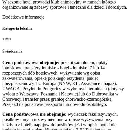
W sezonie hotel prowadzi klub animacyjny w ramach którego
organizowane są zabawy sportowe i taneczne dla dzieci i dorosłych.
Dodatkowe informacje
Kategoria lokalna
****
Świadczenia
Cena podstawowa obejmuje:
przelot samolotem, opłaty
lotniskowe, transfery lotnisko - hotel - lotnisko, 7 lub 14
rozpoczętych dób hotelowych, wyżywienie wg opisu
zakwaterowania, opiekę polskiego rezydenta, pakiet
ubezpieczeniowy TU Europa (NNW, KL, Assistance i bagaż).
UWAGA. Przylot do Podgoricy w wybranych terminach (dotyczy
wylotu z Warszawy, Poznania i Katowic) lub do Dubrovnika w
Chorwacji i transfer przez granicę chorwacko-czarnogórską.
Przejazd na podstawie paszportu lub dowodu osobistego.
Cena podstawowa nie obejmuje:
wycieczek fakultatywnych,
posiłków innych niż wymienione w opisie wyżywienia przy
każdym z hoteli, napojów do posiłków jeśli w opisie hoteli nie
podano inaczej, opłaty klimatycznej ok. 2 EUR/dzień/os. w