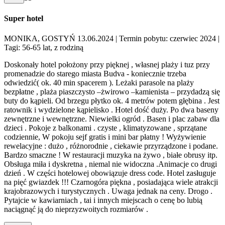
Super hotel
MONIKA, GOSTYŃ 13.06.2024
| Termin pobytu: czerwiec 2024
|
Tagi: 56-65 lat, z rodziną
Doskonały hotel położony przy pięknej , własnej plaży i tuz przy
promenadzie do starego miasta Budva - koniecznie trzeba
odwiedzić( ok. 40 min spacerem ). Leżaki parasole na plaży
bezpłatne , plaża piaszczysto –żwirowo –kamienista – przydadzą się
buty do kąpieli. Od brzegu płytko ok. 4 metrów potem głębina . Jest
ratownik i wydzielone kąpielisko . Hotel dość duży. Po dwa baseny
zewnętrzne i wewnętrzne. Niewielki ogród . Basen i plac zabaw dla
dzieci . Pokoje z balkonami . czyste , klimatyzowane , sprzątane
codziennie, W pokoju sejf gratis i mini bar płatny ! Wyżywienie
rewelacyjne : dużo , różnorodnie , ciekawie przyrządzone i podane.
Bardzo smaczne ! W restauracji muzyka na żywo , białe obrusy itp.
Obsługa miła i dyskretna , niemal nie widoczna .Animacje co drugi
dzień . W części hotelowej obowiązuje dress code. Hotel zasługuje
na pięć gwiazdek !!! Czarnogóra piękna , posiadająca wiele atrakcji
krajobrazowych i turystycznych . Uwaga jednak na ceny. Drogo .
Pytajcie w kawiarniach , tai i innych miejscach o cenę bo lubią
naciągnąć ją do nieprzyzwoitych rozmiarów .