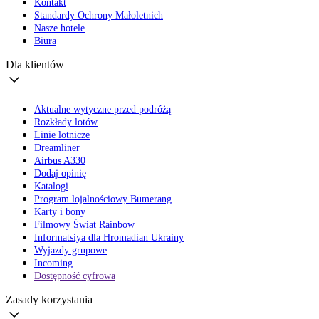
Kontakt
Standardy Ochrony Małoletnich
Nasze hotele
Biura
Dla klientów
Aktualne wytyczne przed podróżą
Rozkłady lotów
Linie lotnicze
Dreamliner
Airbus A330
Dodaj opinię
Katalogi
Program lojalnościowy Bumerang
Karty i bony
Filmowy Świat Rainbow
Informatsiya dla Hromadian Ukrainy
Wyjazdy grupowe
Incoming
Dostępność cyfrowa
Zasady korzystania