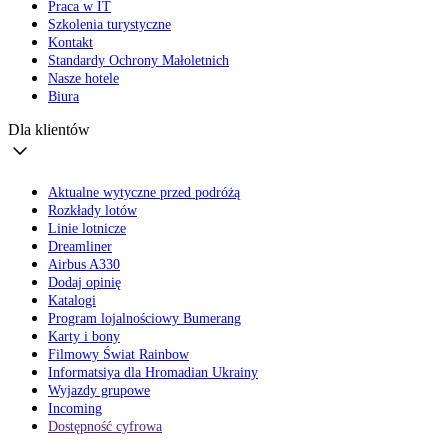
Praca w IT
Szkolenia turystyczne
Kontakt
Standardy Ochrony Małoletnich
Nasze hotele
Biura
Dla klientów
Aktualne wytyczne przed podróżą
Rozkłady lotów
Linie lotnicze
Dreamliner
Airbus A330
Dodaj opinię
Katalogi
Program lojalnościowy Bumerang
Karty i bony
Filmowy Świat Rainbow
Informatsiya dla Hromadian Ukrainy
Wyjazdy grupowe
Incoming
Dostępność cyfrowa