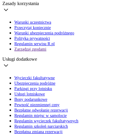
Zasady korzystania
Warunki uczestnictwa
Przeczytaj koniecznie
Warunki ubezpieczenia podróżnego
Polityka prywatności
Regulamin serwisu R.pl
Zarządzaj zgodami
Usługi dodatkowe
Wycieczki fakultatywne
Ubezpieczenia podróżne
Parkingi przy lotnisku
Usługi lotniskowe
Bony podarunkowe
Pewność niezmiennej ceny
Bezpłatne odwołanie rezerwacji
Regulamin miejsc w samolocie
Regulamin wycieczek fakultatywnych
Regulamin szkoleń narciarskich
Bezpłatna zmiana rezerwacji