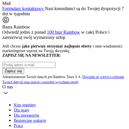
Mail
Formularz kontaktowy
Nasi konsultanci są do Twojej dyspozycji 7
dni w tygodniu
Biura Rainbow
Odwiedź jedno z ponad
100 biur Rainbow
w całej Polsce i
zarezerwuj swój
wymarzony urlop
Jeśli chcesz
jako pierwszy otrzymać najlepsze oferty
i inne wiadomości
marketingowe wprost na Twoją skrzynkę,
ZAPISZ SIĘ NA NEWSLETTER:
Zapisz się
Administratorem Twoich danych jest Rainbow Tours S.A.
Dowiedz się więcej o ochronie
Twoich danych oraz prawie i sposobie wycofania zgody
.
O nas
Kim jesteśmy
Dla prasy
Dla inwestorów
Bezpieczne wakacje
Praca