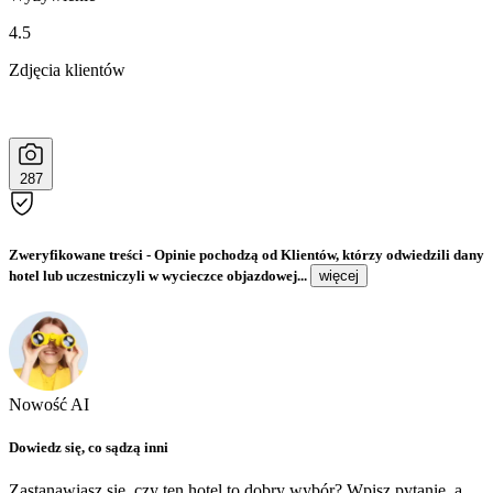
4.5
Zdjęcia klientów
287
Zweryfikowane treści
- Opinie pochodzą od Klientów, którzy odwiedzili dany
hotel lub uczestniczyli w wycieczce objazdowej...
więcej
Nowość AI
Dowiedz się, co sądzą inni
Zastanawiasz się, czy ten hotel to dobry wybór? Wpisz pytanie, a