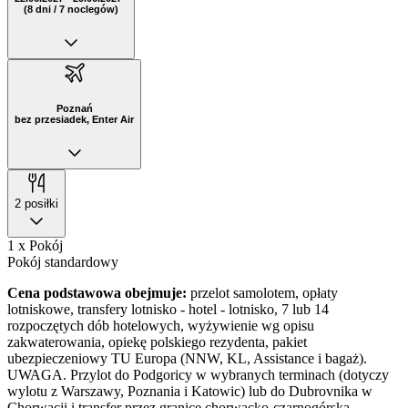
(8 dni / 7 noclegów)
Poznań
bez przesiadek, Enter Air
2 posiłki
1 x Pokój
Pokój standardowy
Cena podstawowa obejmuje:
przelot samolotem, opłaty
lotniskowe, transfery lotnisko - hotel - lotnisko, 7 lub 14
rozpoczętych dób hotelowych, wyżywienie wg opisu
zakwaterowania, opiekę polskiego rezydenta, pakiet
ubezpieczeniowy TU Europa (NNW, KL, Assistance i bagaż).
UWAGA. Przylot do Podgoricy w wybranych terminach (dotyczy
wylotu z Warszawy, Poznania i Katowic) lub do Dubrovnika w
Chorwacji i transfer przez granicę chorwacko-czarnogórską.