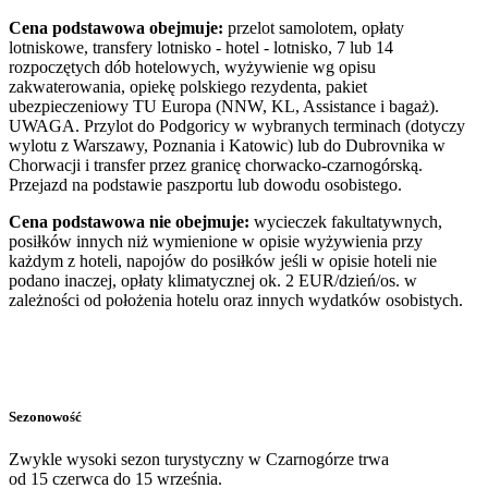
Cena podstawowa obejmuje:
przelot samolotem, opłaty
lotniskowe, transfery lotnisko - hotel - lotnisko, 7 lub 14
rozpoczętych dób hotelowych, wyżywienie wg opisu
zakwaterowania, opiekę polskiego rezydenta, pakiet
ubezpieczeniowy TU Europa (NNW, KL, Assistance i bagaż).
UWAGA. Przylot do Podgoricy w wybranych terminach (dotyczy
wylotu z Warszawy, Poznania i Katowic) lub do Dubrovnika w
Chorwacji i transfer przez granicę chorwacko-czarnogórską.
Przejazd na podstawie paszportu lub dowodu osobistego.
Cena podstawowa nie obejmuje:
wycieczek fakultatywnych,
posiłków innych niż wymienione w opisie wyżywienia przy
każdym z hoteli, napojów do posiłków jeśli w opisie hoteli nie
podano inaczej, opłaty klimatycznej ok. 2 EUR/dzień/os. w
zależności od położenia hotelu oraz innych wydatków osobistych.
Sezonowość
Zwykle wysoki sezon turystyczny w Czarnogórze trwa
od 15 czerwca do 15 września.