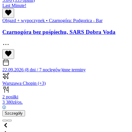
5.0/6
(355 opinii)
Last Minute!
Objazd + wypoczynek
•
Czarnogóra: Podgorica - Bar
Czarnogóra bez pośpiechu, SARS Dobra Voda
22.09.2026 (8 dni / 7 noclegów)
inne terminy
Warszawa Chopin
(+3)
2 posiłki
3 380
zł/os.
Szczegóły