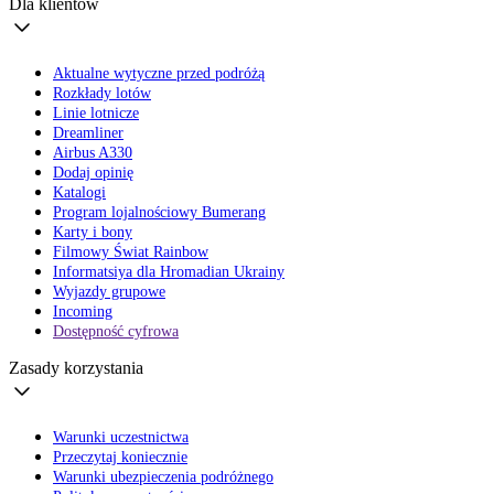
Dla klientów
Aktualne wytyczne przed podróżą
Rozkłady lotów
Linie lotnicze
Dreamliner
Airbus A330
Dodaj opinię
Katalogi
Program lojalnościowy Bumerang
Karty i bony
Filmowy Świat Rainbow
Informatsiya dla Hromadian Ukrainy
Wyjazdy grupowe
Incoming
Dostępność cyfrowa
Zasady korzystania
Warunki uczestnictwa
Przeczytaj koniecznie
Warunki ubezpieczenia podróżnego