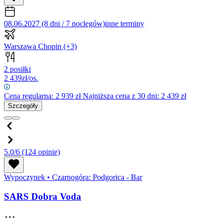
08.06.2027 (8 dni / 7 noclegów)
inne terminy
Warszawa Chopin
(+3)
2 posiłki
2 439
zł/os.
Cena regularna:
2 939
zł
Najniższa cena z 30 dni: 2 439 zł
Szczegóły
5.0/6
(124 opinie)
Wypoczynek
•
Czarnogóra: Podgorica - Bar
SARS Dobra Voda