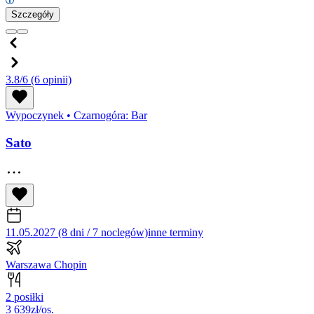
Szczegóły
3.8/6
(6 opinii)
Wypoczynek
•
Czarnogóra: Bar
Sato
11.05.2027 (8 dni / 7 noclegów)
inne terminy
Warszawa Chopin
2 posiłki
3 639
zł/os.