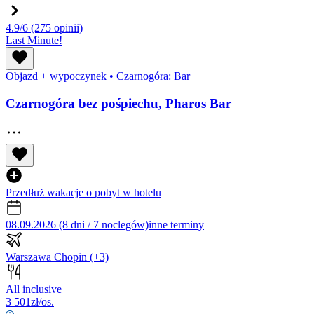
4.9/6
(275 opinii)
Last Minute!
Objazd + wypoczynek
•
Czarnogóra: Bar
Czarnogóra bez pośpiechu, Pharos Bar
Przedłuż wakacje o pobyt w hotelu
08.09.2026 (8 dni / 7 noclegów)
inne terminy
Warszawa Chopin
(+3)
All inclusive
3 501
zł/os.