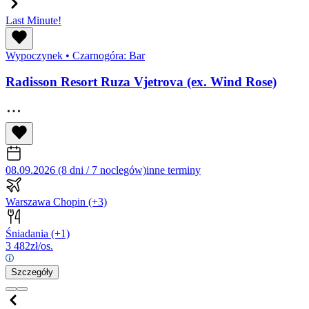
Last Minute!
Wypoczynek
•
Czarnogóra: Bar
Radisson Resort Ruza Vjetrova (ex. Wind Rose)
08.09.2026 (8 dni / 7 noclegów)
inne terminy
Warszawa Chopin
(+3)
Śniadania
(+1)
3 482
zł/os.
Szczegóły