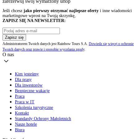
zarezerwuj swój
wymarzony urlop
Jeśli chcesz
jako pierwszy otrzymać najlepsze oferty
i inne wiadomości
marketingowe wprost na Twoją skrzynkę,
ZAPISZ SIĘ NA NEWSLETTER:
Zapisz się
Administratorem Twoich danych jest Rainbow Tours S.A.
Dowiedz się więcej o ochronie
Twoich danych oraz prawie i sposobie wycofania zgody
.
O nas
Kim jesteśmy
Dla prasy
Dla inwestorów
Bezpieczne wakacje
Praca
Praca w IT
Szkolenia turystyczne
Kontakt
Standardy Ochrony Małoletnich
Nasze hotele
Biura