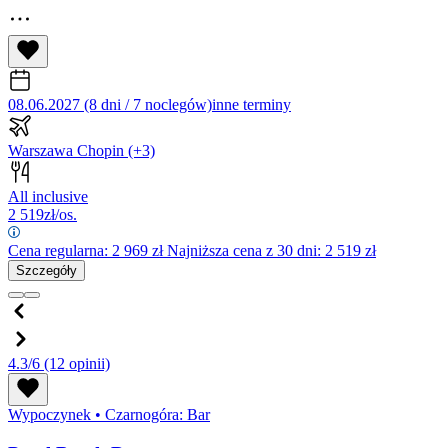
08.06.2027 (8 dni / 7 noclegów)
inne terminy
Warszawa Chopin
(+3)
All inclusive
2 519
zł/os.
Cena regularna:
2 969
zł
Najniższa cena z 30 dni: 2 519 zł
Szczegóły
4.3/6
(12 opinii)
Wypoczynek
•
Czarnogóra: Bar