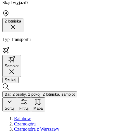
Skąd wyjazd?
2 lotniska
Typ Transportu
Samolot
Szukaj
Bar, 2 osoby, 1 pokój, 2 lotniska, samolot
Sortuj
Filtruj
Mapa
Rainbow
Czarnogóra
Czarnogóra z Warszawy