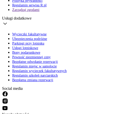
Polityka prywatności
Regulamin serwisu R.pl
Zarządzaj zgodami
Usługi dodatkowe
Wycieczki fakultatywne
Ubezpieczenia podróżne
Parkingi przy lotnisku
Usługi lotniskowe
Bony podarunkowe
Pewność niezmiennej ceny
Bezpłatne odwołanie rezerwacji
Regulamin miejsc w samolocie
Regulamin wycieczek fakultatywnych
Regulamin szkoleń narciarskich
Bezpłatna zmiana rezerwacji
Social media