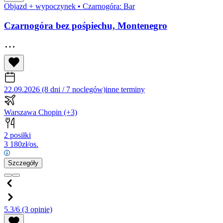
Objazd + wypoczynek
•
Czarnogóra: Bar
Czarnogóra bez pośpiechu, Montenegro
22.09.2026 (8 dni / 7 noclegów)
inne terminy
Warszawa Chopin
(+3)
2 posiłki
3 180
zł/os.
Szczegóły
5.3/6
(3 opinie)