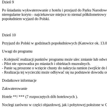
Dzień 9
Po śniadaniu wykwaterowanie z hotelu i przejazd do Parku Narodowe
nieregularne koryto - najciekawsze miejsce to niemal półkilometrow
popołudniem wyjazd do Polski.
Dzień 10
Przyjazd do Polski w godzinach popołudniowych (Katowice ok. 13.00)
Uwagi do programu
- Kolejność realizacji punktów programu może ulec zmianie lub odwr
- Pilot nie oprowadza po miastach i obiektach muzealnych.
- Panie są proszone o wzięcie chusty do nakrycia ramion (wejście do 
- Realizacja tej wycieczki może odbywać się na podstawie dowodu o
Dodatkowe informacje
Zakwaterowanie
Hotele **/ *** (7 rozpoczętych dób hotelowych ).
Noclegi zarówno w części objazdowej, jak i pobytowej położone w C