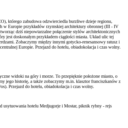
O), którego zabudowa odzwierciedla burzliwe dzieje regionu,
ch w Europie przykładów rzymskiej architektury obronnej (III - IV
tworząc dziś niepowtarzalne połączenie stylów architektonicznych
 jest doskonałym przykładem ciągłości miasta. Układ ulic tej
wierdzami. Zobaczymy między innymi gotycko-renesansowy ratusz i
ntralnej Europie. Przejazd do hotelu, obiadokolacja i czas wolny.
zne widoki na góry i morze. To przepięknie położone miasto, o
 jego historię, a także zobaczymy m.in. klasztor franciszkanów z
. Przejazd do hotelu, obiadokolacja i czas wolny.
 usytuowania hotelu Medjugorje i Mostar, piknik rybny - rejs