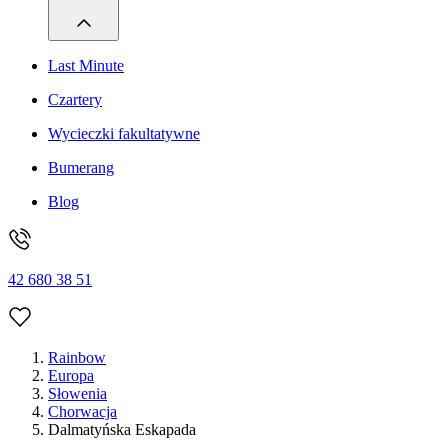
Last Minute
Czartery
Wycieczki fakultatywne
Bumerang
Blog
42 680 38 51
Rainbow
Europa
Słowenia
Chorwacja
Dalmatyńska Eskapada