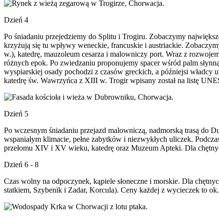
Dzień 4
Po śniadaniu przejedziemy do Splitu i Trogiru. Zobaczymy najwięks
krzyżują się tu wpływy weneckie, francuskie i austriackie. Zobaczym
w.), katedrę, mauzoleum cesarza i malowniczy port. Wraz z rozwojem
różnych epok. Po zwiedzaniu proponujemy spacer wśród palm słynną p
wyspiarskiej osady pochodzi z czasów greckich, a późniejsi władcy
katedrę św. Wawrzyńca z XIII w. Trogir wpisany został na listę UNE
Dzień 5
Po wczesnym śniadaniu przejazd malowniczą, nadmorską trasą do Du
wspaniałym klimacie, pełne zabytków i niezwykłych uliczek. Podcza
przełomu XIV i XV wieku, katedrę oraz Muzeum Apteki. Dla chętnych
Dzień 6 - 8
Czas wolny na odpoczynek, kąpiele słoneczne i morskie. Dla chętnyc
statkiem, Szybenik i Zadar, Korcula). Ceny każdej z wycieczek to o