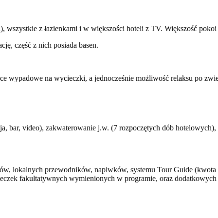
 wszystkie z łazienkami i w większości hoteli z TV. Większość pokoi
ację, część z nich posiada basen.
sce wypadowe na wycieczki, a jednocześnie możliwość relaksu po zwi
bar, video), zakwaterowanie j.w. (7 rozpoczętych dób hotelowych), śn
w, lokalnych przewodników, napiwków, systemu Tour Guide (kwota ok.
ieczek fakultatywnych wymienionych w programie, oraz dodatkowych p