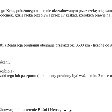
go Krka, położonego na terenie ukształtowanym przez rzekę o tej sa
y odcinek, gdzie rzeka przepływa przez 17 kaskad, szerokich prawie 
. (Realizacja programu obejmuje przejazd ok. 3500 km - liczone od gr
óceniu.
kościoła).
sobistego lub paszportu (dokumenty powinny być ważne min. 3 m-ce o
horwacji lub na terenie Bośni i Hercegowiny.