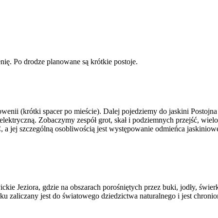
nię. Po drodze planowane są krótkie postoje.
nii (krótki spacer po mieście). Dalej pojedziemy do jaskini Postojna -
elektryczną. Zobaczymy zespół grot, skał i podziemnych przejść, wielo
st C, a jej szczególną osobliwością jest występowanie odmieńca jaski
ickie Jeziora, gdzie na obszarach porośniętych przez buki, jodły, świe
u zaliczany jest do światowego dziedzictwa naturalnego i jest chron