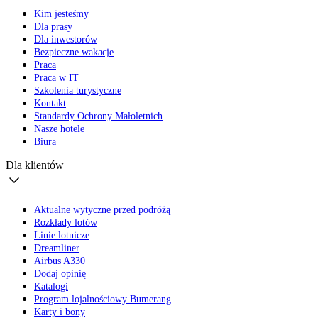
Kim jesteśmy
Dla prasy
Dla inwestorów
Bezpieczne wakacje
Praca
Praca w IT
Szkolenia turystyczne
Kontakt
Standardy Ochrony Małoletnich
Nasze hotele
Biura
Dla klientów
Aktualne wytyczne przed podróżą
Rozkłady lotów
Linie lotnicze
Dreamliner
Airbus A330
Dodaj opinię
Katalogi
Program lojalnościowy Bumerang
Karty i bony