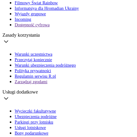
Filmowy Świat Rainbow
Informatsiya dla Hromadian Ukrainy
Wyjazdy grupowe
Incoming
Dostępność cyfrowa
Zasady korzystania
Warunki uczestnictwa
Przeczytaj koniecznie
Warunki ubezpieczenia podróżnego
Polityka prywatności
Regulamin serwisu R.pl
Zarządzaj zgodami
Usługi dodatkowe
Wycieczki fakultatywne
Ubezpieczenia podróżne
Parkingi przy lotnisku
Usługi lotniskowe
Bony podarunkowe