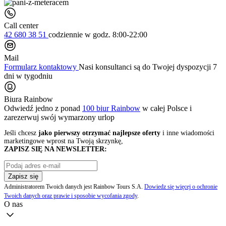
Call center
42 680 38 51
codziennie
w godz. 8:00-22:00
Mail
Formularz kontaktowy
Nasi konsultanci są do Twojej dyspozycji 7
dni w tygodniu
Biura Rainbow
Odwiedź jedno z ponad
100 biur Rainbow
w całej Polsce i
zarezerwuj swój
wymarzony urlop
Jeśli chcesz
jako pierwszy otrzymać najlepsze oferty
i inne wiadomości
marketingowe wprost na Twoją skrzynkę,
ZAPISZ SIĘ NA NEWSLETTER:
Zapisz się
Administratorem Twoich danych jest Rainbow Tours S.A.
Dowiedz się więcej o ochronie
Twoich danych oraz prawie i sposobie wycofania zgody
.
O nas