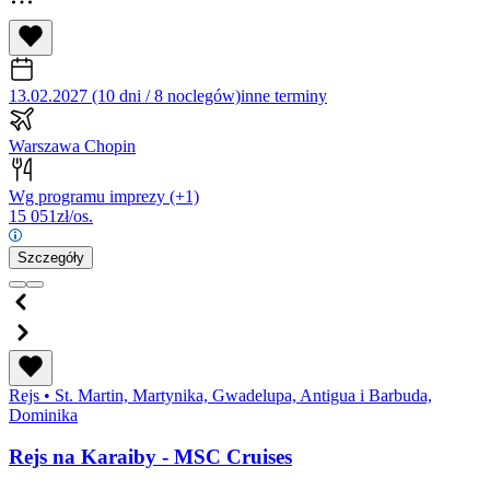
13.02.2027 (10 dni / 8 noclegów)
inne terminy
Warszawa Chopin
Wg programu imprezy
(+1)
15 051
zł/os.
Szczegóły
Rejs
•
St. Martin, Martynika, Gwadelupa, Antigua i Barbuda,
Dominika
Rejs na Karaiby - MSC Cruises