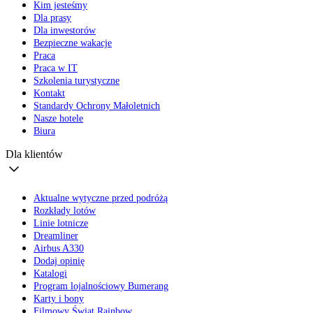
Kim jesteśmy
Dla prasy
Dla inwestorów
Bezpieczne wakacje
Praca
Praca w IT
Szkolenia turystyczne
Kontakt
Standardy Ochrony Małoletnich
Nasze hotele
Biura
Dla klientów
Aktualne wytyczne przed podróżą
Rozkłady lotów
Linie lotnicze
Dreamliner
Airbus A330
Dodaj opinię
Katalogi
Program lojalnościowy Bumerang
Karty i bony
Filmowy Świat Rainbow