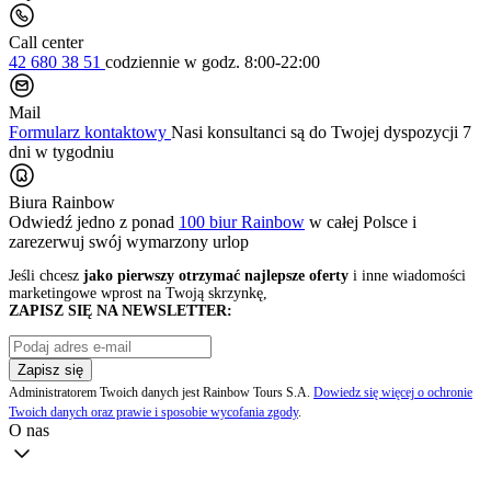
Call center
42 680 38 51
codziennie
w godz. 8:00-22:00
Mail
Formularz kontaktowy
Nasi konsultanci są do Twojej dyspozycji 7
dni w tygodniu
Biura Rainbow
Odwiedź jedno z ponad
100 biur Rainbow
w całej Polsce i
zarezerwuj swój
wymarzony urlop
Jeśli chcesz
jako pierwszy otrzymać najlepsze oferty
i inne wiadomości
marketingowe wprost na Twoją skrzynkę,
ZAPISZ SIĘ NA NEWSLETTER:
Zapisz się
Administratorem Twoich danych jest Rainbow Tours S.A.
Dowiedz się więcej o ochronie
Twoich danych oraz prawie i sposobie wycofania zgody
.
O nas