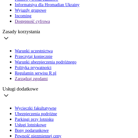
Informatsiya dla Hromadian Ukrainy
Wyjazdy grupowe
Incoming
Dostępność cyfrowa
Zasady korzystania
Warunki uczestnictwa
Przeczytaj koniecznie
Warunki ubezpieczenia podróżnego
Polityka prywatności
Regulamin serwisu R.pl
Zarządzaj zgodami
Usługi dodatkowe
Wycieczki fakultatywne
Ubezpieczenia podróżne
Parkingi przy lotnisku
Usługi lotniskowe
Bony podarunkowe
Pewność niezmiennej ceny