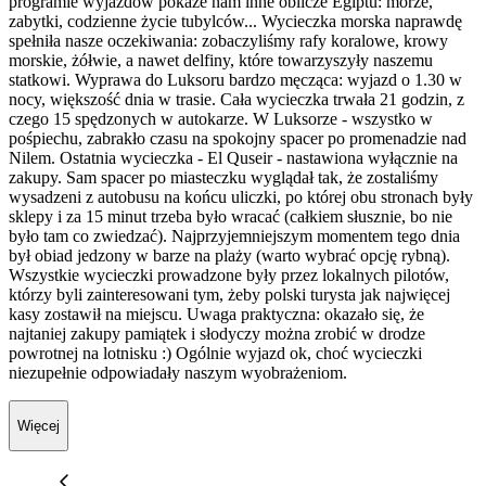
programie wyjazdów pokaże nam inne oblicze Egiptu: morze,
zabytki, codzienne życie tubylców... Wycieczka morska naprawdę
spełniła nasze oczekiwania: zobaczyliśmy rafy koralowe, krowy
morskie, żółwie, a nawet delfiny, które towarzyszyły naszemu
statkowi. Wyprawa do Luksoru bardzo męcząca: wyjazd o 1.30 w
nocy, większość dnia w trasie. Cała wycieczka trwała 21 godzin, z
czego 15 spędzonych w autokarze. W Luksorze - wszystko w
pośpiechu, zabrakło czasu na spokojny spacer po promenadzie nad
Nilem. Ostatnia wycieczka - El Quseir - nastawiona wyłącznie na
zakupy. Sam spacer po miasteczku wyglądał tak, że zostaliśmy
wysadzeni z autobusu na końcu uliczki, po której obu stronach były
sklepy i za 15 minut trzeba było wracać (całkiem słusznie, bo nie
było tam co zwiedzać). Najprzyjemniejszym momentem tego dnia
był obiad jedzony w barze na plaży (warto wybrać opcję rybną).
Wszystkie wycieczki prowadzone były przez lokalnych pilotów,
którzy byli zainteresowani tym, żeby polski turysta jak najwięcej
kasy zostawił na miejscu. Uwaga praktyczna: okazało się, że
najtaniej zakupy pamiątek i słodyczy można zrobić w drodze
powrotnej na lotnisku :) Ogólnie wyjazd ok, choć wycieczki
niezupełnie odpowiadały naszym wyobrażeniom.
Więcej