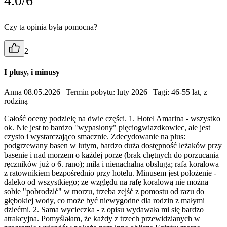
4.0/6
Czy ta opinia była pomocna?
2
I plusy, i minusy
Anna 08.05.2026
| Termin pobytu: luty 2026
| Tagi: 46-55 lat, z
rodziną
Całość oceny podzielę na dwie części. 1. Hotel Amarina - wszystko
ok. Nie jest to bardzo "wypasiony" pięciogwiazdkowiec, ale jest
czysto i wystarczająco smacznie. Zdecydowanie na plus:
podgrzewany basen w lutym, bardzo duża dostępność leżaków przy
basenie i nad morzem o każdej porze (brak chętnych do porzucania
ręczników już o 6. rano); miła i nienachalna obsługa; rafa koralowa
z ratownikiem bezpośrednio przy hotelu. Minusem jest położenie -
daleko od wszystkiego; ze względu na rafę koralową nie można
sobie "pobrodzić" w morzu, trzeba zejść z pomostu od razu do
głębokiej wody, co może być niewygodne dla rodzin z małymi
dziećmi. 2. Sama wycieczka - z opisu wydawała mi się bardzo
atrakcyjna. Pomyślałam, że każdy z trzech przewidzianych w