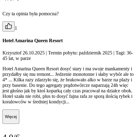
Czy ta opinia była pomocna?
1
Hotel Amarina Queen Resort
Krzysztof 26.10.2025
| Termin pobytu: październik 2025
| Tagi: 36-
45 lat, w parze
Hotel Amarina Queen Resort dosyć stary i ma swoje mankamenty i
przydałby się mu remont... Jedzenie monotonne i słaby wybór ale to
4* ... Kilka razy zdarzyło się, że brakowało alko w barze na plaży i
przy basenie. Do tego agregaty prądotwórcze naparzają 24h więc
jest głośno jak by ktoś koparką cały czas pracował na działce obok.
Hotel szału nie robi, plus to dosyć fajna rafa ze sporą ilością rybek i
koralowców w średniej kondycji...
Więcej