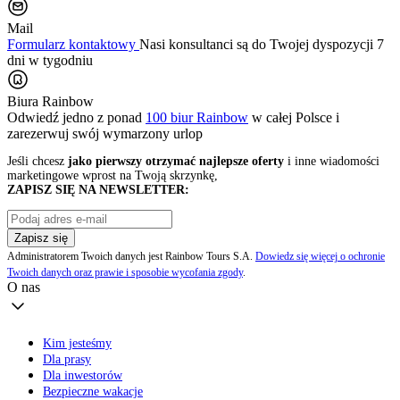
Mail
Formularz kontaktowy
Nasi konsultanci są do Twojej dyspozycji 7
dni w tygodniu
Biura Rainbow
Odwiedź jedno z ponad
100 biur Rainbow
w całej Polsce i
zarezerwuj swój
wymarzony urlop
Jeśli chcesz
jako pierwszy otrzymać najlepsze oferty
i inne wiadomości
marketingowe wprost na Twoją skrzynkę,
ZAPISZ SIĘ NA NEWSLETTER:
Zapisz się
Administratorem Twoich danych jest Rainbow Tours S.A.
Dowiedz się więcej o ochronie
Twoich danych oraz prawie i sposobie wycofania zgody
.
O nas
Kim jesteśmy
Dla prasy
Dla inwestorów
Bezpieczne wakacje