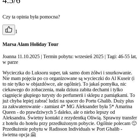
4.5/6
Czy ta opinia była pomocna?
1
Marsa Alam Holiday Tour
Joanna 11.10.2025
| Termin pobytu: wrzesień 2025
| Tagi: 46-55 lat,
w parze
Wycieczka do Luksoru super, tak samo dom żółwi i snurkowanie.
Nie mam pojęcia po co organizowane są wycieczki do Al Kuseir (i
to nie tylko w objazdówce, ale ogólnie). To jakaś pomyłka, nic
ciekawego do zobaczenia, mała dziura zabita dechami i tylko
ciągnięcie głupiego turysty do perfumerii i sklepu z pamiątkami. To
już chyba lepiej zabrać ludzi na spacer do Portu Ghalib. Duży plus
za zakwaterowanie - zamiast 4* MG Aleksander była 5* Amarina
Queen - do prawdziwych 5 daleko, ale o niebo lepszy od
Aleksandra. Świetny kontakt z rezydentką Oliwią. Sprawny transfer
z hotelu do hotelu przy przedłużonym pobycie. Ogólnie polecam 🙂
Przedłużenie pobytu w Radisson Individuals w Port Ghalib -
świetna opcja 🤗