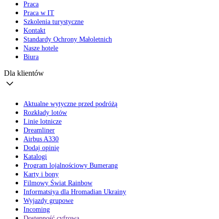
Praca
Praca w IT
Szkolenia turystyczne
Kontakt
Standardy Ochrony Małoletnich
Nasze hotele
Biura
Dla klientów
Aktualne wytyczne przed podróżą
Rozkłady lotów
Linie lotnicze
Dreamliner
Airbus A330
Dodaj opinię
Katalogi
Program lojalnościowy Bumerang
Karty i bony
Filmowy Świat Rainbow
Informatsiya dla Hromadian Ukrainy
Wyjazdy grupowe
Incoming
Dostępność cyfrowa