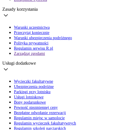
Zasady korzystania
Warunki uczestnictwa
Przeczytaj koniecznie
Warunki ubezpieczenia podróżnego
Polityka prywatności
Regulamin serwisu R.pl
Zarządzaj zgodami
Usługi dodatkowe
Wycieczki fakultatywne
Ubezpieczenia podróżne
Parkingi przy lotnisku
Usługi lotniskowe
Bony podarunkowe
Pewność niezmiennej ceny
Bezpłatne odwołanie rezerwacji
Regulamin miejsc w samolocie
Regulamin wycieczek fakultatywnych
Regulamin szkoleń narciarskich