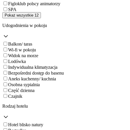
Figloklub polscy animatorzy
SPA
Pokaż wszystkie 12
Udogodnienia w pokoju
Balkon/ taras
Wi-fi w pokoju
Widok na morze
Lodówka
Indywidualna klimatyzacja
Bezpośredni dostęp do basenu
Aneks kuchenny/ kuchnia
Osobna sypialnia
Część dzienna
Czajnik
Rodzaj hotelu
Hotel blisko natury