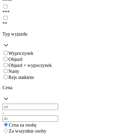
****
***
**
Typ wyjazdu
Wypoczynek
Objazd
Objazd + wypoczynek
Narty
Rejs statkiem
Cena
-
Cena za osobę
Za wszystkie osoby