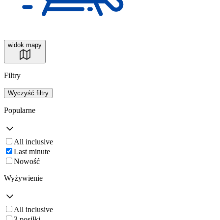
widok mapy
Filtry
Wyczyść filtry
Popularne
All inclusive
Last minute
Nowość
Wyżywienie
All inclusive
3 posiłki