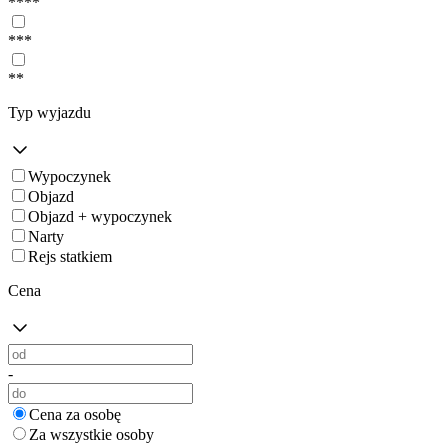
****
***
**
Typ wyjazdu
Wypoczynek
Objazd
Objazd + wypoczynek
Narty
Rejs statkiem
Cena
-
Cena za osobę
Za wszystkie osoby