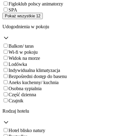
Figloklub polscy animatorzy
SPA
Pokaż wszystkie 12
Udogodnienia w pokoju
Balkon/ taras
Wi-fi w pokoju
Widok na morze
Lodówka
Indywidualna klimatyzacja
Bezpośredni dostęp do basenu
Aneks kuchenny/ kuchnia
Osobna sypialnia
Część dzienna
Czajnik
Rodzaj hotelu
Hotel blisko natury