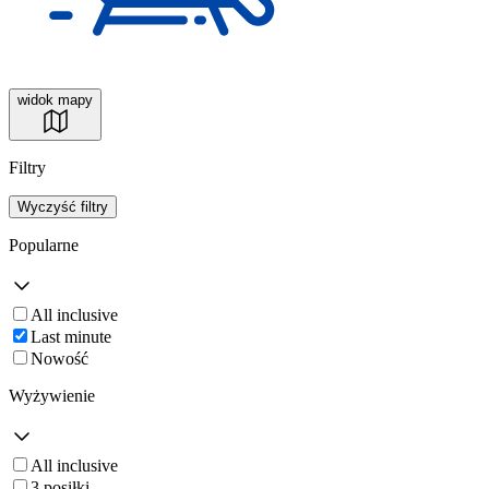
widok mapy
Filtry
Wyczyść filtry
Popularne
All inclusive
Last minute
Nowość
Wyżywienie
All inclusive
3 posiłki