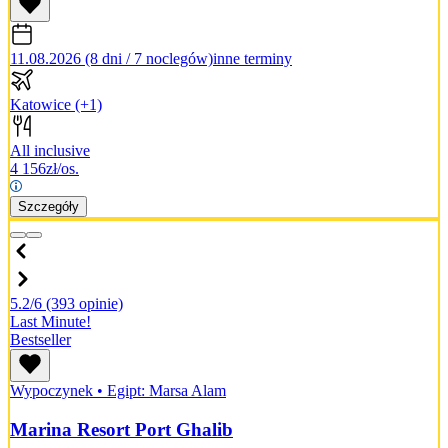
11.08.2026 (8 dni / 7 noclegów)
inne terminy
Katowice
(+1)
All inclusive
4 156
zł/os.
Szczegóły
5.2/6
(393 opinie)
Last Minute!
Bestseller
Wypoczynek
•
Egipt: Marsa Alam
Marina Resort Port Ghalib