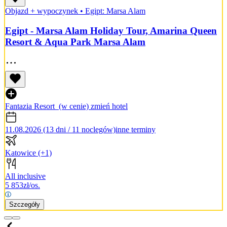
Objazd + wypoczynek
•
Egipt: Marsa Alam
Egipt - Marsa Alam Holiday Tour, Amarina Queen
Resort & Aqua Park Marsa Alam
Fantazia Resort
(w cenie)
zmień hotel
11.08.2026 (13 dni / 11 noclegów)
inne terminy
Katowice
(+1)
All inclusive
5 853
zł/os.
Szczegóły