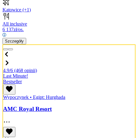
Katowice
(+1)
All inclusive
6 137
zł/os.
Szczegóły
4.9/6
(468 opinii)
Last Minute!
Bestseller
Wypoczynek
•
Egipt: Hurghada
AMC Royal Resort