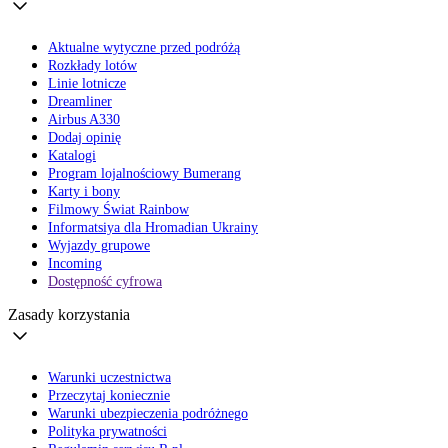
Aktualne wytyczne przed podróżą
Rozkłady lotów
Linie lotnicze
Dreamliner
Airbus A330
Dodaj opinię
Katalogi
Program lojalnościowy Bumerang
Karty i bony
Filmowy Świat Rainbow
Informatsiya dla Hromadian Ukrainy
Wyjazdy grupowe
Incoming
Dostępność cyfrowa
Zasady korzystania
Warunki uczestnictwa
Przeczytaj koniecznie
Warunki ubezpieczenia podróżnego
Polityka prywatności