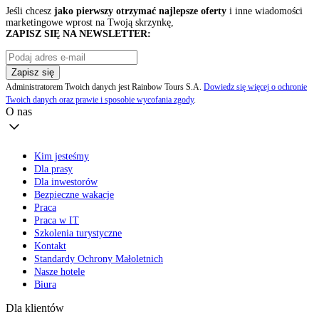
Jeśli chcesz
jako pierwszy otrzymać najlepsze oferty
i inne wiadomości
marketingowe wprost na Twoją skrzynkę,
ZAPISZ SIĘ NA NEWSLETTER:
Zapisz się
Administratorem Twoich danych jest Rainbow Tours S.A.
Dowiedz się więcej o ochronie
Twoich danych oraz prawie i sposobie wycofania zgody
.
O nas
Kim jesteśmy
Dla prasy
Dla inwestorów
Bezpieczne wakacje
Praca
Praca w IT
Szkolenia turystyczne
Kontakt
Standardy Ochrony Małoletnich
Nasze hotele
Biura
Dla klientów