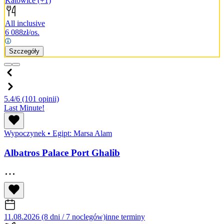
Katowice
(+1)
All inclusive
6 088
zł/os.
Szczegóły
5.4/6
(101 opinii)
Last Minute!
Wypoczynek
•
Egipt: Marsa Alam
Albatros Palace Port Ghalib
11.08.2026 (8 dni / 7 noclegów)
inne terminy