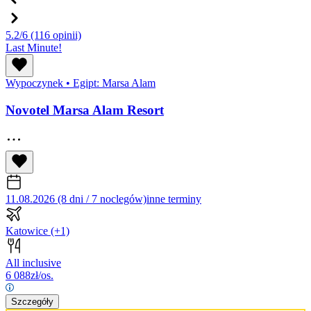
5.2/6
(116 opinii)
Last Minute!
Wypoczynek
•
Egipt: Marsa Alam
Novotel Marsa Alam Resort
11.08.2026 (8 dni / 7 noclegów)
inne terminy
Katowice
(+1)
All inclusive
6 088
zł/os.
Szczegóły