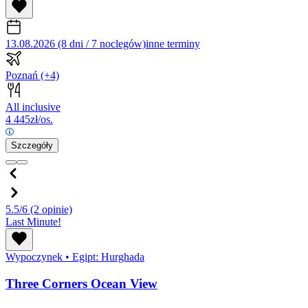
13.08.2026 (8 dni / 7 noclegów)
inne terminy
Poznań
(+4)
All inclusive
4 445
zł/os.
Szczegóły
5.5/6
(2 opinie)
Last Minute!
Wypoczynek
•
Egipt: Hurghada
Three Corners Ocean View