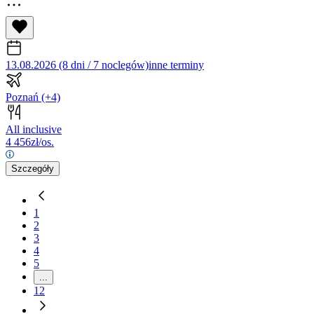
13.08.2026 (8 dni / 7 noclegów)
inne terminy
Poznań
(+4)
All inclusive
4 456
zł/os.
Szczegóły
1
2
3
4
5
...
12