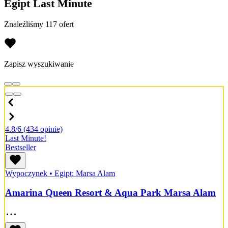
Egipt Last Minute
Znaleźliśmy 117 ofert
Zapisz wyszukiwanie
4.8/6
(434 opinie)
Last Minute!
Bestseller
Wypoczynek
•
Egipt: Marsa Alam
Amarina Queen Resort & Aqua Park Marsa Alam