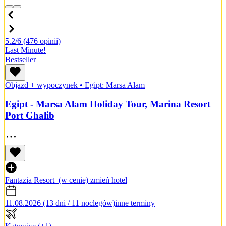
5.2/6
(476 opinii)
Last Minute!
Bestseller
Objazd + wypoczynek
•
Egipt: Marsa Alam
Egipt - Marsa Alam Holiday Tour, Marina Resort
Port Ghalib
Fantazia Resort
(w cenie)
zmień hotel
11.08.2026 (13 dni / 11 noclegów)
inne terminy