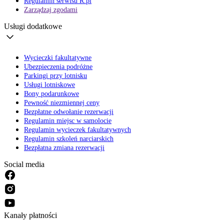
Regulamin serwisu R.pl
Zarządzaj zgodami
Usługi dodatkowe
Wycieczki fakultatywne
Ubezpieczenia podróżne
Parkingi przy lotnisku
Usługi lotniskowe
Bony podarunkowe
Pewność niezmiennej ceny
Bezpłatne odwołanie rezerwacji
Regulamin miejsc w samolocie
Regulamin wycieczek fakultatywnych
Regulamin szkoleń narciarskich
Bezpłatna zmiana rezerwacji
Social media
Kanały płatności