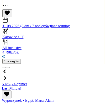
11.08.2026 (8 dni / 7 noclegów)
inne terminy
Katowice
(+1)
All inclusive
4 798
zł/os.
Szczegóły
5.4/6
(24 opinie)
Last Minute!
Wypoczynek
•
Egipt: Marsa Alam