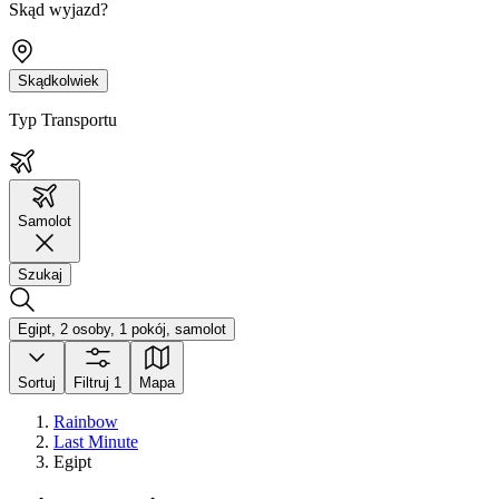
Skąd wyjazd?
Skądkolwiek
Typ Transportu
Samolot
Szukaj
Egipt, 2 osoby, 1 pokój, samolot
Sortuj
Filtruj
1
Mapa
Rainbow
Last Minute
Egipt