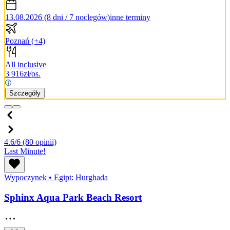
13.08.2026 (8 dni / 7 noclegów)
inne terminy
Poznań
(+4)
All inclusive
3 916
zł/os.
Szczegóły
4.6/6
(80 opinii)
Last Minute!
Wypoczynek
•
Egipt: Hurghada
Sphinx Aqua Park Beach Resort