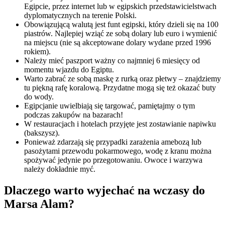
Egipcie, przez internet lub w egipskich przedstawicielstwach
dyplomatycznych na terenie Polski.
Obowiązującą walutą jest funt egipski, który dzieli się na 100
piastrów. Najlepiej wziąć ze sobą dolary lub euro i wymienić
na miejscu (nie są akceptowane dolary wydane przed 1996
rokiem).
Należy mieć paszport ważny co najmniej 6 miesięcy od
momentu wjazdu do Egiptu.
Warto zabrać ze sobą maskę z rurką oraz płetwy – znajdziemy
tu piękną rafę koralową. Przydatne mogą się też okazać buty
do wody.
Egipcjanie uwielbiają się targować, pamiętajmy o tym
podczas zakupów na bazarach!
W restauracjach i hotelach przyjęte jest zostawianie napiwku
(bakszysz).
Ponieważ zdarzają się przypadki zarażenia amebozą lub
pasożytami przewodu pokarmowego, wodę z kranu można
spożywać jedynie po przegotowaniu. Owoce i warzywa
należy dokładnie myć.
Dlaczego warto wyjechać na wczasy do
Marsa Alam?