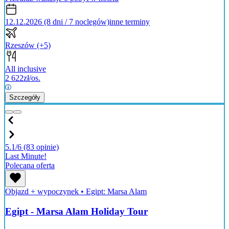
12.12.2026 (8 dni / 7 noclegów)
inne terminy
Rzeszów
(+5)
All inclusive
2 622
zł/os.
Szczegóły
5.1/6
(83 opinie)
Last Minute!
Polecana oferta
Objazd + wypoczynek
•
Egipt: Marsa Alam
Egipt - Marsa Alam Holiday Tour