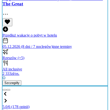
The Great
Przedłuż wakacje o pobyt w hotelu
05.12.2026 (8 dni / 7 noclegów)
inne terminy
Rzeszów
(+5)
All inclusive
2 333
zł/os.
Szczegóły
5.0/6
(178 opinii)