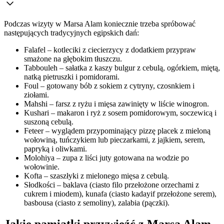
Podczas wizyty w Marsa Alam koniecznie trzeba spróbować
następujących tradycyjnych egipskich dań:
Falafel – kotleciki z ciecierzycy z dodatkiem przypraw
smażone na głębokim tłuszczu.
Tabbouleh – sałatka z kaszy bulgur z cebulą, ogórkiem, miętą,
natką pietruszki i pomidorami.
Foul – gotowany bób z sokiem z cytryny, czosnkiem i
ziołami.
Mahshi – farsz z ryżu i mięsa zawinięty w liście winogron.
Kushari – makaron i ryż z sosem pomidorowym, soczewicą i
suszoną cebulą.
Feteer – wyglądem przypominający pizzę placek z mieloną
wołowiną, tuńczykiem lub pieczarkami, z jajkiem, serem,
papryką i oliwkami.
Molohiya – zupa z liści juty gotowana na wodzie po
wołowinie.
Kofta – szaszłyki z mielonego mięsa z cebulą.
Słodkości – baklava (ciasto filo przełożone orzechami z
cukrem i miodem), kunafa (ciasto kadayif przełożone serem),
basbousa (ciasto z semoliny), zalabia (pączki).