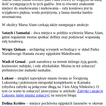
ilość występujących tu tych gadów. Jest to również znakomite
miejsce do snurkowania i nurkowania – rafa koralowa jest tu
wyjątkowo piękna, woda przejrzysta, a fauna morska bardzo
urozmaicona.
W okolicy Marsa Alam czekają także następujące atrakcje:
Satayh i Samadai
– dwa miejsca w pobliżu wybrzeża Marsa Alam,
gdzie regularnie można spotkać delfiny oraz podziwiać wspaniałą
rafę koralową.
Wyspy Qulaan
– archipelag wysepek wchodzący w skład Parku
Narodowego Hamata zwany egipskimi Malediwami.
Wadi el Gemal
– park narodowy na terenie którego żyją gazele,
koziorożec nubijski, i osły afrykańskie. Można tu też zobaczyć
prehistoryczne malunki naskalne.
Luksor
– niegdyś największe miasto świata ze Świątynią
Luksorską i położonym nieopodal kompleksem w Karnaku
(obydwa zabytki są połączone długą na 3 km Aleją Sfinksów). O
tym co warto tu zobaczyć przeczytasz w artykule:
Zabytki i atrakcje
Luksoru, które musisz zobaczyć
na naszym blogu.
Dolina Królów
– miejsce pochówku egipskich faraonów w okresie