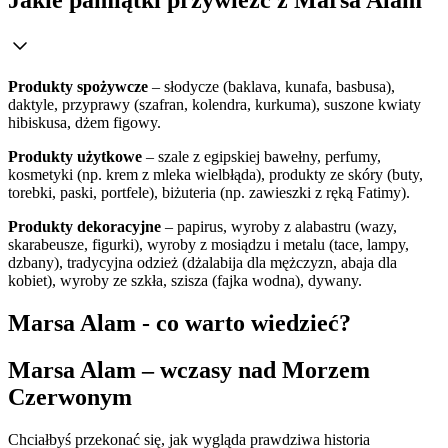
Jakie pamiątki przywieźć z Marsa Alam
Produkty spożywcze
– słodycze (baklava, kunafa, basbusa),
daktyle, przyprawy (szafran, kolendra, kurkuma), suszone kwiaty
hibiskusa, dżem figowy.
Produkty użytkowe
– szale z egipskiej bawełny, perfumy,
kosmetyki (np. krem z mleka wielbłąda), produkty ze skóry (buty,
torebki, paski, portfele), biżuteria (np. zawieszki z ręką Fatimy).
Produkty dekoracyjne
– papirus, wyroby z alabastru (wazy,
skarabeusze, figurki), wyroby z mosiądzu i metalu (tace, lampy,
dzbany), tradycyjna odzież (dżalabija dla mężczyzn, abaja dla
kobiet), wyroby ze szkła, szisza (fajka wodna), dywany.
Marsa Alam - co warto wiedzieć?
Marsa Alam – wczasy nad Morzem
Czerwonym
Chciałbyś przekonać się, jak wygląda prawdziwa historia