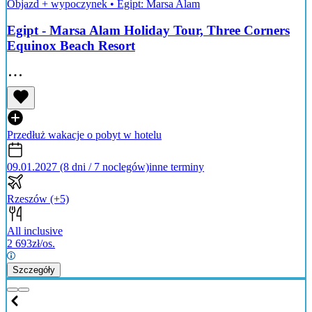
Objazd + wypoczynek
•
Egipt: Marsa Alam
Egipt - Marsa Alam Holiday Tour, Three Corners
Equinox Beach Resort
Przedłuż wakacje o pobyt w hotelu
09.01.2027 (8 dni / 7 noclegów)
inne terminy
Rzeszów
(+5)
All inclusive
2 693
zł/os.
Szczegóły