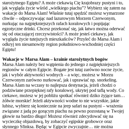
starożytnego Egiptu? A może ciekawią Cię krajobrazy pustyni i to,
jak wygląda życie wśród „wielkiego piachu”? Wybierz się zatem na
wakacje do Marsa Alam! Właśnie tutaj spędzić możesz wymarzone
chwile – odpoczywając nad lazurowym Morzem Czerwonym,
nurkując na najpiękniejszych rafach koralowych i popijając
egzotyczne drinki. Chcesz przekonać się, jak łatwo można oderwać
się od otaczającej rzeczywistości? A może jesteś ciekawy, jak
wygląda życie tutejszych mieszkańców? Przyleć do Marsa Alam i
odkryj ten niesamowity region południowo-wschodniej części
Egiptu!
Wakacje w Marsa Alam – krainie starożytnych bogów
Marsa Alam należy bez wątpienia do jednego z najpiękniejszych
regionów w całym Egipcie. Bogate jest tutaj zarówno nocne życie,
jak i wybór aktywności wodnych – a więc, możesz w Morzu
Czerwonym zarówno nurkować, jak i uprawiać np. snorkeling.
Marsa Alam na wczasy to najlepsza destynacja, jeżeli chodzi o
podziwiane przepięknej rafy koralowej, ukrytej pod taflą wody. Co
ciekawe, możesz w jej pobliżu spotkać również dziko żyjące tam…
żółwie morskie! Jeżeli aktywności wodne to nie wszystkie, jakie
lubisz, wybierz się koniecznie na jeep safari na pustyni – wrażenia
związane z jadą po gorącym piachu na pewno pozostaną w Twojej
głowie na bardzo długo! Możesz również zdecydować się na
wycieczkę objazdową, by zobaczyć egipskie grobowce oraz
słynnego Sfinksa. Będąc w Egipcie zwyczajnie… nie można