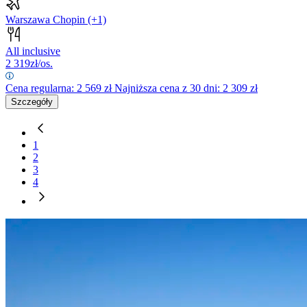
Warszawa Chopin
(+1)
All inclusive
2 319
zł/os.
Cena regularna:
2 569
zł
Najniższa cena z 30 dni: 2 309 zł
Szczegóły
1
2
3
4