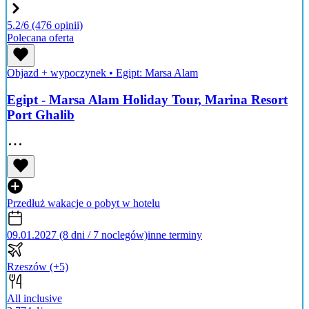
5.2/6
(476 opinii)
Polecana oferta
Objazd + wypoczynek
•
Egipt: Marsa Alam
Egipt - Marsa Alam Holiday Tour, Marina Resort
Port Ghalib
Przedłuż wakacje o pobyt w hotelu
09.01.2027 (8 dni / 7 noclegów)
inne terminy
Rzeszów
(+5)
All inclusive