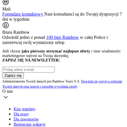
Mail
Formularz kontaktowy
Nasi konsultanci są do Twojej dyspozycji 7
dni w tygodniu
Biura Rainbow
Odwiedź jedno z ponad
100 biur Rainbow
w całej Polsce i
zarezerwuj swój
wymarzony urlop
Jeśli chcesz
jako pierwszy otrzymać najlepsze oferty
i inne wiadomości
marketingowe wprost na Twoją skrzynkę,
ZAPISZ SIĘ NA NEWSLETTER:
Zapisz się
Administratorem Twoich danych jest Rainbow Tours S.A.
Dowiedz się więcej o ochronie
Twoich danych oraz prawie i sposobie wycofania zgody
.
O nas
Kim jesteśmy
Dla prasy
Dla inwestorów
Bezpieczne wakacje