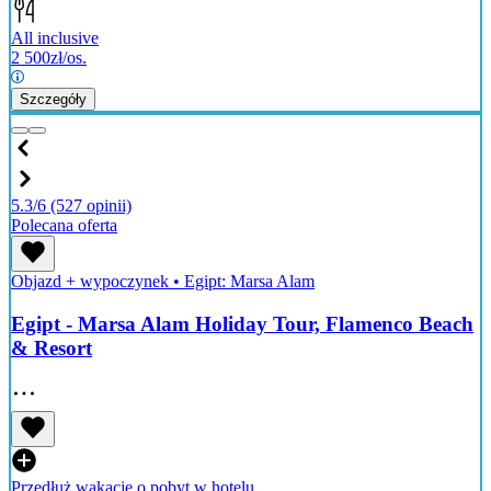
All inclusive
2 500
zł/os.
Szczegóły
5.3/6
(527 opinii)
Polecana oferta
Objazd + wypoczynek
•
Egipt: Marsa Alam
Egipt - Marsa Alam Holiday Tour, Flamenco Beach
& Resort
Przedłuż wakacje o pobyt w hotelu