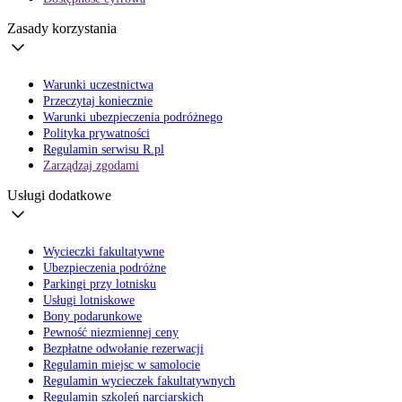
Zasady korzystania
Warunki uczestnictwa
Przeczytaj koniecznie
Warunki ubezpieczenia podróżnego
Polityka prywatności
Regulamin serwisu R.pl
Zarządzaj zgodami
Usługi dodatkowe
Wycieczki fakultatywne
Ubezpieczenia podróżne
Parkingi przy lotnisku
Usługi lotniskowe
Bony podarunkowe
Pewność niezmiennej ceny
Bezpłatne odwołanie rezerwacji
Regulamin miejsc w samolocie
Regulamin wycieczek fakultatywnych
Regulamin szkoleń narciarskich