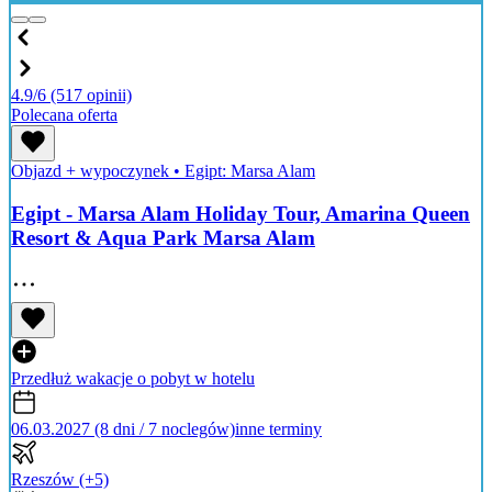
4.9/6
(517 opinii)
Polecana oferta
Objazd + wypoczynek
•
Egipt: Marsa Alam
Egipt - Marsa Alam Holiday Tour, Amarina Queen
Resort & Aqua Park Marsa Alam
Przedłuż wakacje o pobyt w hotelu
06.03.2027 (8 dni / 7 noclegów)
inne terminy
Rzeszów
(+5)