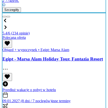
2 774
zł/os.
Szczegóły
5.4/6
(234 opinie)
Polecana oferta
Objazd + wypoczynek
•
Egipt: Marsa Alam
Egipt - Marsa Alam Holiday Tour, Fantazia Resort
Przedłuż wakacje o pobyt w hotelu
09.01.2027 (8 dni / 7 noclegów)
inne terminy