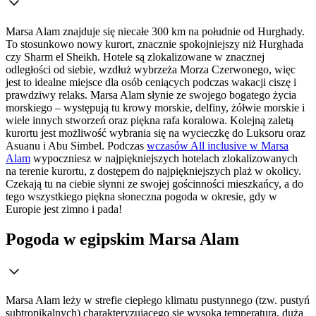
Marsa Alam znajduje się niecałe 300 km na południe od Hurghady.
To stosunkowo nowy kurort, znacznie spokojniejszy niż Hurghada
czy Sharm el Sheikh. Hotele są zlokalizowane w znacznej
odległości od siebie, wzdłuż wybrzeża Morza Czerwonego, więc
jest to idealne miejsce dla osób ceniących podczas wakacji ciszę i
prawdziwy relaks. Marsa Alam słynie ze swojego bogatego życia
morskiego – występują tu krowy morskie, delfiny, żółwie morskie i
wiele innych stworzeń oraz piękna rafa koralowa. Kolejną zaletą
kurortu jest możliwość wybrania się na wycieczkę do Luksoru oraz
Asuanu i Abu Simbel. Podczas
wczasów All inclusive w Marsa
Alam
wypoczniesz w najpiękniejszych hotelach zlokalizowanych
na terenie kurortu, z dostępem do najpiękniejszych plaż w okolicy.
Czekają tu na ciebie słynni ze swojej gościnności mieszkańcy, a do
tego wszystkiego piękna słoneczna pogoda w okresie, gdy w
Europie jest zimno i pada!
Pogoda w egipskim Marsa Alam
Marsa Alam leży w strefie ciepłego klimatu pustynnego (tzw. pustyń
subtropikalnych) charakteryzującego się wysoką temperaturą, dużą