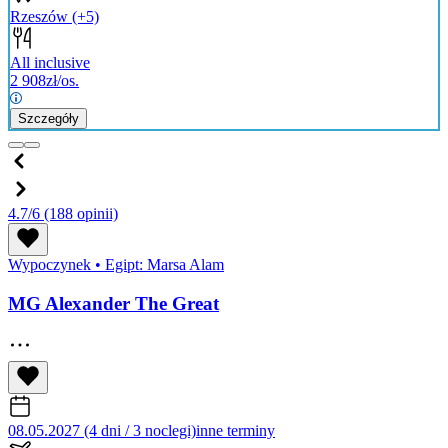
Rzeszów
(+5)
All inclusive
2 908
zł/os.
Szczegóły
4.7/6
(188 opinii)
Wypoczynek
•
Egipt: Marsa Alam
MG Alexander The Great
08.05.2027 (4 dni / 3 noclegi)
inne terminy