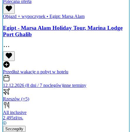
Polecana oferta
Objazd + wypoczynek
•
Egipt: Marsa Alam
Egipt - Marsa Alam Holiday Tour, Marina Lodge
Port Ghalib
Przedłuż wakacje o pobyt w hotelu
12.12.2026 (8 dni / 7 noclegów)
inne terminy
Rzeszów
(+5)
All inclusive
2 495
zł/os.
Szczegóły