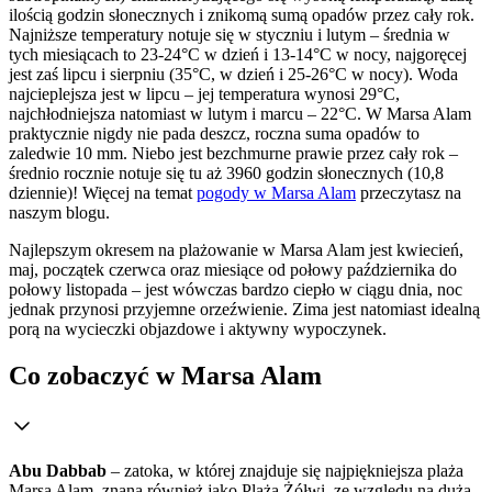
ilością godzin słonecznych i znikomą sumą opadów przez cały rok.
Najniższe temperatury notuje się w styczniu i lutym – średnia w
tych miesiącach to 23-24°C w dzień i 13-14°C w nocy, najgoręcej
jest zaś lipcu i sierpniu (35°C, w dzień i 25-26°C w nocy). Woda
najcieplejsza jest w lipcu – jej temperatura wynosi 29°C,
najchłodniejsza natomiast w lutym i marcu – 22°C. W Marsa Alam
praktycznie nigdy nie pada deszcz, roczna suma opadów to
zaledwie 10 mm. Niebo jest bezchmurne prawie przez cały rok –
średnio rocznie notuje się tu aż 3960 godzin słonecznych (10,8
dziennie)! Więcej na temat
pogody w Marsa Alam
przeczytasz na
naszym blogu.
Najlepszym okresem na plażowanie w Marsa Alam jest kwiecień,
maj, początek czerwca oraz miesiące od połowy października do
połowy listopada – jest wówczas bardzo ciepło w ciągu dnia, noc
jednak przynosi przyjemne orzeźwienie. Zima jest natomiast idealną
porą na wycieczki objazdowe i aktywny wypoczynek.
Co zobaczyć w Marsa Alam
Abu Dabbab
– zatoka, w której znajduje się najpiękniejsza plaża
Marsa Alam, znana również jako Plaża Żółwi, ze względu na dużą