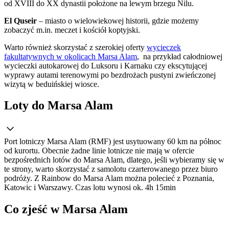
od XVIII do XX dynastii położone na lewym brzegu Nilu.
El Quseir
– miasto o wielowiekowej historii, gdzie możemy
zobaczyć m.in. meczet i kościół koptyjski.
Warto również skorzystać z szerokiej oferty
wycieczek
fakultatywnych w okolicach Marsa Alam
, na przykład całodniowej
wycieczki autokarowej do Luksoru i Karnaku czy ekscytującej
wyprawy autami terenowymi po bezdrożach pustyni zwieńczonej
wizytą w beduińskiej wiosce.
Loty do Marsa Alam
Port lotniczy Marsa Alam (RMF) jest usytuowany 60 km na północ
od kurortu. Obecnie żadne linie lotnicze nie mają w ofercie
bezpośrednich lotów do Marsa Alam, dlatego, jeśli wybieramy się w
te strony, warto skorzystać z samolotu czarterowanego przez biuro
podróży. Z Rainbow do Marsa Alam można polecieć z Poznania,
Katowic i Warszawy. Czas lotu wynosi ok. 4h 15min
Co zjeść w Marsa Alam