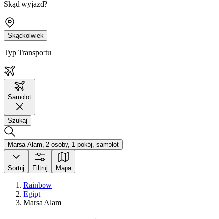
Skąd wyjazd?
Skądkolwiek
Typ Transportu
Samolot
Szukaj
Marsa Alam, 2 osoby, 1 pokój, samolot
Sortuj
Filtruj
Mapa
Rainbow
Egipt
Marsa Alam