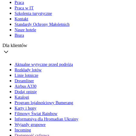
Praca
Praca w IT
Szkolenia turystyczne
Kontakt
Standardy Ochrony Małoletnich
Nasze hotele
Biura
Dla klientów
Aktualne wytyczne przed podróżą
Rozkłady lotów
Linie lotnicze
Dreamliner
Airbus A330
Dodaj opinię
Katalogi
Program lojalnościowy Bumerang
Karty i bony
Filmowy Świat Rainbow
Informatsiya dla Hromadian Ukrainy
Wyjazdy grupowe
Incoming
Dostępność cyfrowa