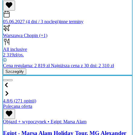
05.06.2027 (4 dni / 3 noclegi)
inne terminy
Warszawa Chopin
(+1)
All inclusive
2 319
zł/os.
Cena regularna:
2 819
zł
Najniższa cena z 30 dni: 2 310 zł
Szczegóły
4.8/6
(271 opinii)
Polecana oferta
Objazd + wypoczynek
•
Egipt: Marsa Alam
Egipt - Marsa Alam Holiday Tour, MG Alexander