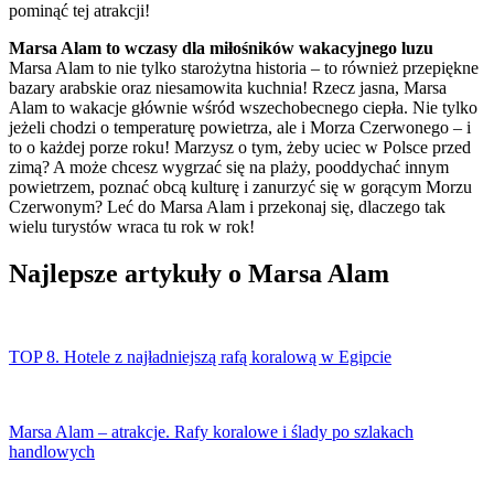
pominąć tej atrakcji!
Marsa Alam to wczasy dla miłośników wakacyjnego luzu
Marsa Alam to nie tylko starożytna historia – to również przepiękne
bazary arabskie oraz niesamowita kuchnia! Rzecz jasna, Marsa
Alam to wakacje głównie wśród wszechobecnego ciepła. Nie tylko
jeżeli chodzi o temperaturę powietrza, ale i Morza Czerwonego – i
to o każdej porze roku! Marzysz o tym, żeby uciec w Polsce przed
zimą? A może chcesz wygrzać się na plaży, pooddychać innym
powietrzem, poznać obcą kulturę i zanurzyć się w gorącym Morzu
Czerwonym? Leć do Marsa Alam i przekonaj się, dlaczego tak
wielu turystów wraca tu rok w rok!
Najlepsze artykuły o Marsa Alam
TOP 8. Hotele z najładniejszą rafą koralową w Egipcie
Marsa Alam – atrakcje. Rafy koralowe i ślady po szlakach
handlowych