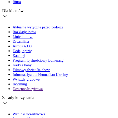
Biura
Dla klientów
Aktualne wytyczne przed podróżą
Rozkłady lotów
Linie lotnicze
Dreamliner
Airbus A330
Dodaj opinię
Katalogi
Program lojalnościowy Bumerang
Karty i bony
Filmowy Świat Rainbow
Informatsiya dla Hromadian Ukrainy
Wyjazdy grupowe
Incoming
Dostępność cyfrowa
Zasady korzystania
Warunki uczestnictwa