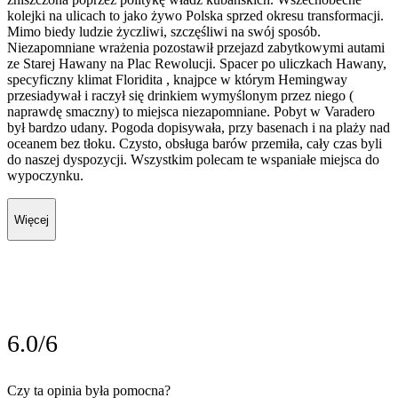
kolejki na ulicach to jako żywo Polska sprzed okresu transformacji.
Mimo biedy ludzie życzliwi, szczęśliwi na swój sposób.
Niezapomniane wrażenia pozostawił przejazd zabytkowymi autami
ze Starej Hawany na Plac Rewolucji. Spacer po uliczkach Hawany,
specyficzny klimat Floridita , knajpce w którym Hemingway
przesiadywał i raczył się drinkiem wymyślonym przez niego (
naprawdę smaczny) to miejsca niezapomniane. Pobyt w Varadero
był bardzo udany. Pogoda dopisywała, przy basenach i na plaży nad
oceanem bez tłoku. Czysto, obsługa barów przemiła, cały czas byli
do naszej dyspozycji. Wszystkim polecam te wspaniałe miejsca do
wypoczynku.
Więcej
6.0/6
Czy ta opinia była pomocna?