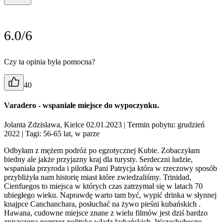
6.0/6
Czy ta opinia była pomocna?
40
Varadero - wspaniałe miejsce do wypoczynku.
Jolanta Zdzislawa, Kielce 02.01.2023
| Termin pobytu: grudzień
2022
| Tagi: 56-65 lat, w parze
Odbyłam z mężem podróż po egzotycznej Kubie. Zobaczyłam
biedny ale jakże przyjazny kraj dla turysty. Serdeczni ludzie,
wspaniała przyroda i pilotka Pani Patrycja która w rzeczowy sposób
przybliżyła nam historię miast które zwiedzaliśmy. Trinidad,
Cienfuegos to miejsca w których czas zatrzymał się w latach 70
ubiegłego wieku. Naprawdę warto tam być, wypić drinka w słynnej
knajpce Canchanchara, posłuchać na żywo pieśni kubańskich .
Hawana, cudowne miejsce znane z wielu filmów jest dziś bardzo
zniszczona poprzez politykę władz kubańskich. Wszechobecne