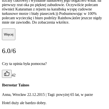
trzciny cukrowej i wymianie handlowej jego bogactwo widać na
pierwszy rzut oka po pięknej zabudowie. Oczywiście polecam
również Kataraman z rejsem na karaibską wyspę cudowne
turkusowe morze i biały piaseczek:)) Podsumowując w 100%
polecam wycieczkę i biuro podróży Rainbow,które jeszcze nigdy
mnie nie zawiodło. Do zobaczenia wkrótce.
Więcej
6.0/6
Czy ta opinia była pomocna?
42
Iberostar Tainos
Anna, Wrocław 22.12.2015
| Tagi: powyżej 65 lat, w parze
Hotel duży ale bardzo dobry.