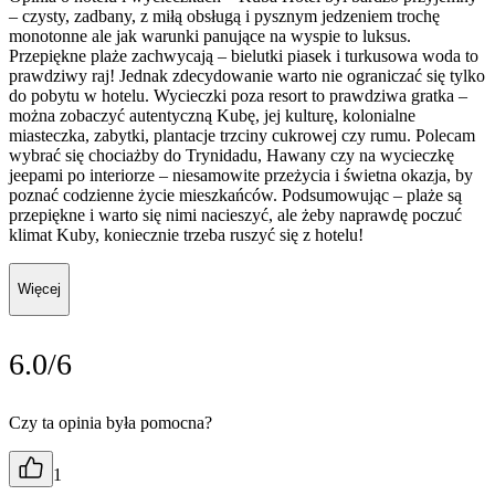
– czysty, zadbany, z miłą obsługą i pysznym jedzeniem trochę
monotonne ale jak warunki panujące na wyspie to luksus.
Przepiękne plaże zachwycają – bielutki piasek i turkusowa woda to
prawdziwy raj! Jednak zdecydowanie warto nie ograniczać się tylko
do pobytu w hotelu. Wycieczki poza resort to prawdziwa gratka –
można zobaczyć autentyczną Kubę, jej kulturę, kolonialne
miasteczka, zabytki, plantacje trzciny cukrowej czy rumu. Polecam
wybrać się chociażby do Trynidadu, Hawany czy na wycieczkę
jeepami po interiorze – niesamowite przeżycia i świetna okazja, by
poznać codzienne życie mieszkańców. Podsumowując – plaże są
przepiękne i warto się nimi nacieszyć, ale żeby naprawdę poczuć
klimat Kuby, koniecznie trzeba ruszyć się z hotelu!
Więcej
6.0/6
Czy ta opinia była pomocna?
1