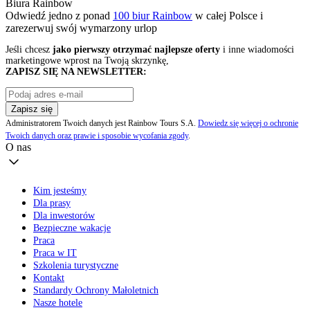
Biura Rainbow
Odwiedź jedno z ponad
100 biur Rainbow
w całej Polsce i
zarezerwuj swój
wymarzony urlop
Jeśli chcesz
jako pierwszy otrzymać najlepsze oferty
i inne wiadomości
marketingowe wprost na Twoją skrzynkę,
ZAPISZ SIĘ NA NEWSLETTER:
Zapisz się
Administratorem Twoich danych jest Rainbow Tours S.A.
Dowiedz się więcej o ochronie
Twoich danych oraz prawie i sposobie wycofania zgody
.
O nas
Kim jesteśmy
Dla prasy
Dla inwestorów
Bezpieczne wakacje
Praca
Praca w IT
Szkolenia turystyczne
Kontakt
Standardy Ochrony Małoletnich
Nasze hotele