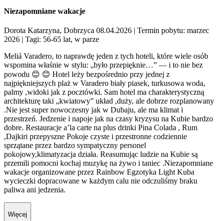
Niezapomniane wakacje
Dorota Katarzyna, Dobrzyca 08.04.2026
| Termin pobytu: marzec
2026
| Tagi: 56-65 lat, w parze
Meliá Varadero, to naprawdę jeden z tych hoteli, które wiele osób
wspomina właśnie w stylu: „było przepięknie…” — i to nie bez
powodu 😊 😊 Hotel leży bezpośrednio przy jednej z
najpiękniejszych plaż w Varadero biały piasek, turkusowa woda,
palmy ,widoki jak z pocztówki. Sam hotel ma charakterystyczną
architekturę taki „kwiatowy” układ ,duży, ale dobrze rozplanowany
.Nie jest super nowoczesny jak w Dubaju, ale ma klimat i
przestrzeń. Jedzenie i napoje jak na czasy kryzysu na Kubie bardzo
dobre. Restauracje a’la carte na plus drinki Pina Colada , Rum
,Dajkiri przepyszne Pokoje czyste i przestronne codziennie
sprzątane przez bardzo sympatyczny personel
pokojowy,klimatyzacja działa. Reasumując ludzie na Kubie są
przemili pomocni kochaj muzykę na żywo i taniec .Niezapomniane
wakacje organizowane przez Rainbow Egzotyka Light Kuba
wycieczki dopracowane w każdym calu nie odczuliśmy braku
paliwa ani jedzenia.
Więcej