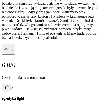
będzie owszem prąd wyłączają ale nie w hotelach, owszem jest
biednie ale jakoś dają radę, owszem posiłki hyly dziwne ale głodni
nie chodziliśmy. Jedyny brak jaki odczuwaliśmy to brak
pomidorów, masła przy kolacji i 1 x mleka w kawiarence orzy
vadenie. Drinki były "kombinowane". Zamiast cukru miód do
mohito, coś dziwbego zamiast coli, wieczorem na ogół już tylko
piwo i wódka. Ale wszyscy życzliwi, pomocni turyści mega
zadowoleni. Hawana i Trinidad pozwalają. Mimo trudu podróży
trzeba to zobaczyć. Polecany absolutnie.
Więcej
6.0/6
Czy ta opinia była pomocna?
0
egzotyka light