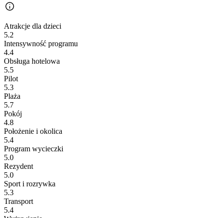
Atrakcje dla dzieci
5.2
Intensywność programu
4.4
Obsługa hotelowa
5.5
Pilot
5.3
Plaża
5.7
Pokój
4.8
Położenie i okolica
5.4
Program wycieczki
5.0
Rezydent
5.0
Sport i rozrywka
5.3
Transport
5.4