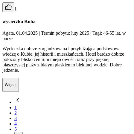
1
wycieczka Kuba
Agata, 01.04.2025
| Termin pobytu: luty 2025
| Tagi: 46-55 lat, w
parze
Wycieczka dobrze zorganizowana i przybliżająca podstawową
wiedzę o Kubie, jej historii i mieszkańcach. Hotel bardzo dobrze
położony blisko centrum miejscowości oraz przy pięknej
piaszczystej plaży z białym piaskiem o błękitnej wodzie. Dobre
jedzenie.
Więcej
1
2
3
4
5