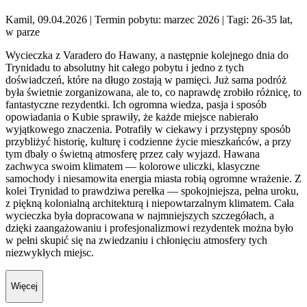
Kamil, 09.04.2026
| Termin pobytu: marzec 2026
| Tagi: 26-35 lat,
w parze
Wycieczka z Varadero do Hawany, a następnie kolejnego dnia do
Trynidadu to absolutny hit całego pobytu i jedno z tych
doświadczeń, które na długo zostają w pamięci. Już sama podróż
była świetnie zorganizowana, ale to, co naprawdę zrobiło różnicę, to
fantastyczne rezydentki. Ich ogromna wiedza, pasja i sposób
opowiadania o Kubie sprawiły, że każde miejsce nabierało
wyjątkowego znaczenia. Potrafiły w ciekawy i przystępny sposób
przybliżyć historię, kulturę i codzienne życie mieszkańców, a przy
tym dbały o świetną atmosferę przez cały wyjazd. Hawana
zachwyca swoim klimatem — kolorowe uliczki, klasyczne
samochody i niesamowita energia miasta robią ogromne wrażenie. Z
kolei Trynidad to prawdziwa perełka — spokojniejsza, pełna uroku,
z piękną kolonialną architekturą i niepowtarzalnym klimatem. Cała
wycieczka była dopracowana w najmniejszych szczegółach, a
dzięki zaangażowaniu i profesjonalizmowi rezydentek można było
w pełni skupić się na zwiedzaniu i chłonięciu atmosfery tych
niezwykłych miejsc.
Więcej