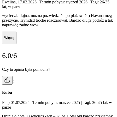
Ewelina, 17.02.2026
| Termin pobytu: styczeń 2026
| Tagi: 26-35
lat, w parze
wycieczka fajna, można pozwiedzać i po plażować :) Havana mega
przeżycie. Trynidad troche rozczarował. Bardzo długa podróż a tak
naprawdę żadne wow
Więcej
6.0/6
Czy ta opinia była pomocna?
2
Kuba
Filip 01.07.2025
| Termin pobytu: marzec 2025
| Tagi: 36-45 lat, w
parze
Opinia o hotelu i wycieczkach – Kuba Hotel był bardzo przyjemny