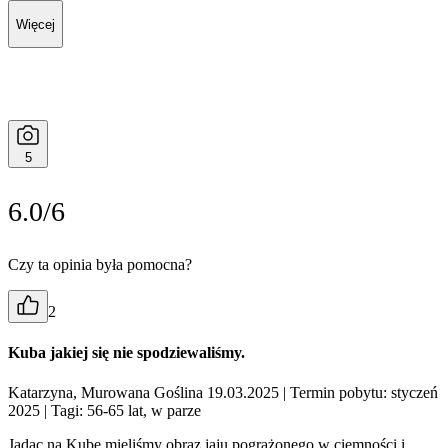
Więcej
5
6.0/6
Czy ta opinia była pomocna?
2
Kuba jakiej się nie spodziewaliśmy.
Katarzyna, Murowana Goślina 19.03.2025
| Termin pobytu: styczeń
2025
| Tagi: 56-65 lat, w parze
Jadąc na Kubę mieliśmy obraz jaju pogrążonego w ciemności i