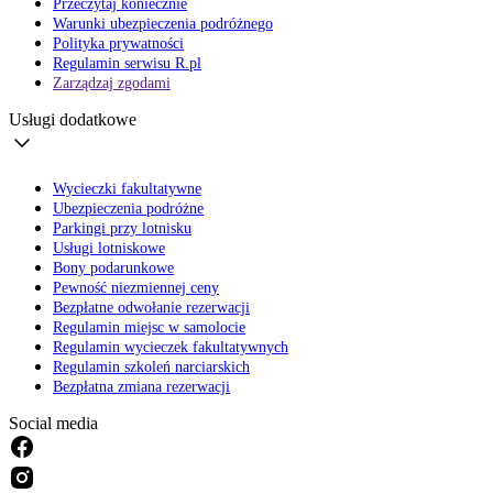
Przeczytaj koniecznie
Warunki ubezpieczenia podróżnego
Polityka prywatności
Regulamin serwisu R.pl
Zarządzaj zgodami
Usługi dodatkowe
Wycieczki fakultatywne
Ubezpieczenia podróżne
Parkingi przy lotnisku
Usługi lotniskowe
Bony podarunkowe
Pewność niezmiennej ceny
Bezpłatne odwołanie rezerwacji
Regulamin miejsc w samolocie
Regulamin wycieczek fakultatywnych
Regulamin szkoleń narciarskich
Bezpłatna zmiana rezerwacji
Social media