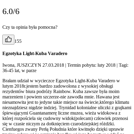
6.0/6
Czy ta opinia była pomocna?
155
Egzotyka Light-Kuba Varadero
Iwona, JUSZCZYN 27.03.2018
| Termin pobytu: luty 2018
| Tagi:
36-45 lat, w parze
Brałam udział w wycieczce Egzotyka Light-Kuba Varadero w
lutym 2018r.jestem bardzo zadowolona z wysokiej obsługi
rezydentów biura podróży Rainbow. Kuba zawsze była moim
marzeniem i powiem szczerze-nie zawodła mnie. Hawana jest
niesamowita jest to jedyne takie miejsce na świecie,którego klimatu
nieznajdziesz nigdzie indziej. Trynidad kolonialne uliczki z grajkami
śpiewającymi Guantanamerę liczne muzea, wieża widokowa z
której rozpościela się cudowny widok(polecam) człowiek przenosi
się w czasie niczym za dotknięciem czarodziejskiej różdżki.
Cienfuegos zwany Perłą Południa które kwitnęło dzięki uprawie