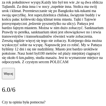
za rok południowe wyspy.Każdy kto był ten wie ,że są dwa oblicza
Tajlandii. Za dnia inna i w nocy ,zupełnie inna. Stolica ma swój
urok i klimat. Przemieszczanie się po Bangkoku tuk-tukami ma
swoją specyfikę. Jest super,dzielnica chińska, świątynie buddy i w
końcu pałac królewski dają klimat temu miastu. Tajki i Tajowie
przesympatyczni ,jedzenie pyszne(tylko na ulicy). Pattaya jest
bardzo fajnym miastem. Można w nim dużo zobaczyć. Sanktuarium
Prawdy to perełka, sanktuarium słoni jest obowiązkowe no i rewia
transwestytów i transseksualistów również warte zobaczenia.
Zresztą nigdzie więcej się tego nie zobaczy. Kolejnego dnia można
wyskoczyć sobie na wyspę. Naprawdę jest co robić. My w Pattaya
byliśmy 12 dni i się nie nudziliśmy. Miasto jest bardzo urokliwie
położone. Nasz hotel był100 metrów od plaży miejskiej ciągnącej
się około 6 km,palmy, studia masażu. Jest to wymarzone miejsce na
odpoczynek. Z czystym sercem POLECAM
Więcej
6.0/6
Czy ta opinia była pomocna?