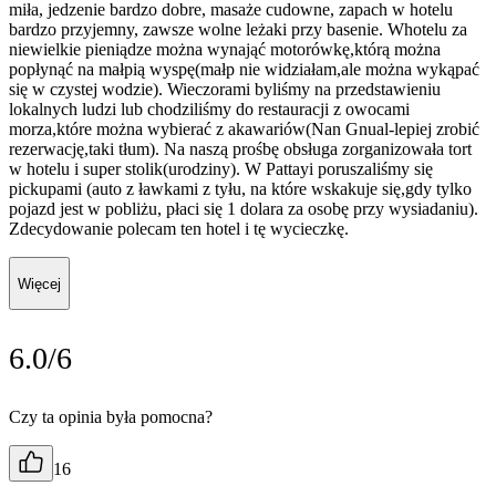
miła, jedzenie bardzo dobre, masaże cudowne, zapach w hotelu
bardzo przyjemny, zawsze wolne leżaki przy basenie. Whotelu za
niewielkie pieniądze można wynająć motorówkę,którą można
popłynąć na małpią wyspę(małp nie widziałam,ale można wykąpać
się w czystej wodzie). Wieczorami byliśmy na przedstawieniu
lokalnych ludzi lub chodziliśmy do restauracji z owocami
morza,które można wybierać z akawariów(Nan Gnual-lepiej zrobić
rezerwację,taki tłum). Na naszą prośbę obsługa zorganizowała tort
w hotelu i super stolik(urodziny). W Pattayi poruszaliśmy się
pickupami (auto z ławkami z tyłu, na które wskakuje się,gdy tylko
pojazd jest w pobliżu, płaci się 1 dolara za osobę przy wysiadaniu).
Zdecydowanie polecam ten hotel i tę wycieczkę.
Więcej
6.0/6
Czy ta opinia była pomocna?
16