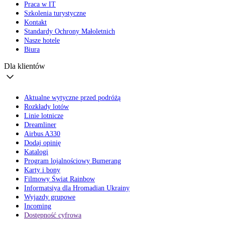
Praca w IT
Szkolenia turystyczne
Kontakt
Standardy Ochrony Małoletnich
Nasze hotele
Biura
Dla klientów
Aktualne wytyczne przed podróżą
Rozkłady lotów
Linie lotnicze
Dreamliner
Airbus A330
Dodaj opinię
Katalogi
Program lojalnościowy Bumerang
Karty i bony
Filmowy Świat Rainbow
Informatsiya dla Hromadian Ukrainy
Wyjazdy grupowe
Incoming
Dostępność cyfrowa