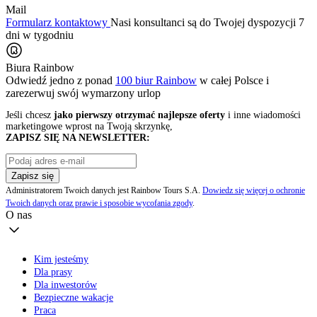
Mail
Formularz kontaktowy
Nasi konsultanci są do Twojej dyspozycji 7
dni w tygodniu
Biura Rainbow
Odwiedź jedno z ponad
100 biur Rainbow
w całej Polsce i
zarezerwuj swój
wymarzony urlop
Jeśli chcesz
jako pierwszy otrzymać najlepsze oferty
i inne wiadomości
marketingowe wprost na Twoją skrzynkę,
ZAPISZ SIĘ NA NEWSLETTER:
Zapisz się
Administratorem Twoich danych jest Rainbow Tours S.A.
Dowiedz się więcej o ochronie
Twoich danych oraz prawie i sposobie wycofania zgody
.
O nas
Kim jesteśmy
Dla prasy
Dla inwestorów
Bezpieczne wakacje
Praca