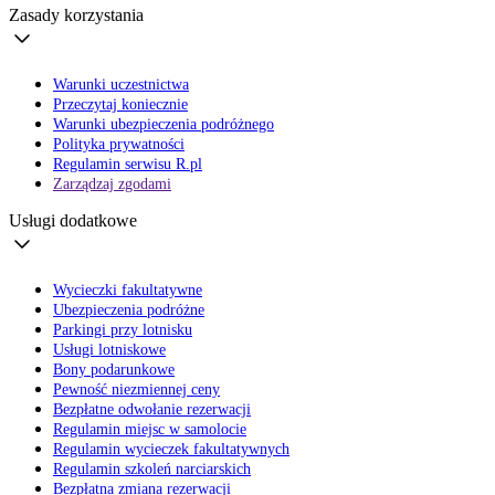
Zasady korzystania
Warunki uczestnictwa
Przeczytaj koniecznie
Warunki ubezpieczenia podróżnego
Polityka prywatności
Regulamin serwisu R.pl
Zarządzaj zgodami
Usługi dodatkowe
Wycieczki fakultatywne
Ubezpieczenia podróżne
Parkingi przy lotnisku
Usługi lotniskowe
Bony podarunkowe
Pewność niezmiennej ceny
Bezpłatne odwołanie rezerwacji
Regulamin miejsc w samolocie
Regulamin wycieczek fakultatywnych
Regulamin szkoleń narciarskich
Bezpłatna zmiana rezerwacji