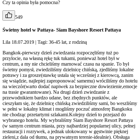
Czy ta opinia była pomocna?
549
Świetny hotel w Pattaya- Siam Bayshore Resort Pattaya
Lila 18.07.2019
| Tagi: 36-45 lat, z rodziną
Bangkok-pierwszy dzień zwiedzania rozpoczęliśmy tuż po
przylocie, na własną rękę tuk tukami, ponieważ hotel był w
centrum, a my nie chcieliśmy marnować czasu na spanie. To był
świetny pomysł, zwiedziliśmy dzielnicę chińską, zjedliśmy lokalne
potrawy i za grosze(stawkę ustala się wcześniej z kierowcą, zanim
się wsiądzie, najlepiej zaproponować samemu) wróciliśmy do hotelu
na wieczór(warto dodać napiwek za bezpieczne dowiezienie,emocje
na trasie gwarantowane). Na drugi dzień zwiedzanie z
przewodnikiem bardzo udane, bez zbędnych punktów, ale
cieszyłam się, że dzielnicę chińską zwiedziliśmy sami, bo weszliśmy
w pełni w lokalny klimat i mogliśmy poczuć atmosferę Bangkoku
nie chodząc przetartymi szlakami.Kolejny dzień to przejazd do
wybranego hotelu. My wybraliśmy Siam Bayshore Resort Pattaya
(w samym centrum miasta, przy najbardziej popularnej ulicy, pełnej
restauracji i rozrywek, a jednak ulokowany w gęstwinie pięknej
zieleni,z dala od tłumu, na prywatnym terenie-idealnie). Obsługa