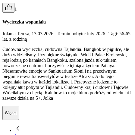
1
Wycieczka wspaniała
Jolanta Teresa, 13.03.2026
| Termin pobytu: luty 2026
| Tagi: 56-65
lat, z rodziną
Cudowna wycieczka, cudowna Tajlandia! Bangkok w pigułce, ale
dużo widzieliśmy. Przepiękne świątynie, Wielki Pałac Królewski,
rejs łodzią po kanałach Bangkoku, szalona jazda tuk-tukiem,
nowoczesne centrum. I oczywiście tętniąca życiem Pattaya.
Niesamowite emocje w Sanktuarium Słoni i na przeciwnym
biegunie rewia transwestytów w teatrze Alcazar. A do tego
wspaniała kawa w każdej lokalizacji. Przepyszne jedzenie to
kolejny atut pobytu w Tajlandii. Cudowny kraj i cudowni Tajowie.
Wróciłabym z chęcią. Rainbow to moje biuro podróży od wielu lat i
zawsze działa na 5+. Jolka
Więcej