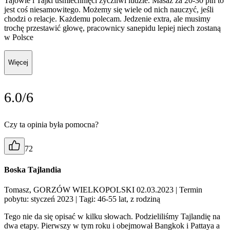
Tajowie i Tajki uśmiechnięci życzliwi ludzie. Masaż za 20-30 pln to
jest coś niesamowitego. Możemy się wiele od nich nauczyć, jeśli
chodzi o relacje. Każdemu polecam. Jedzenie extra, ale musimy
trochę przestawić głowę, pracownicy sanepidu lepiej niech zostaną
w Polsce
Więcej
6.0/6
Czy ta opinia była pomocna?
72
Boska Tajlandia
Tomasz, GORZÓW WIELKOPOLSKI 02.03.2023
| Termin
pobytu: styczeń 2023
| Tagi: 46-55 lat, z rodziną
Tego nie da się opisać w kilku słowach. Podzieliliśmy Tajlandię na
dwa etapy. Pierwszy w tym roku i obejmował Bangkok i Pattaya a