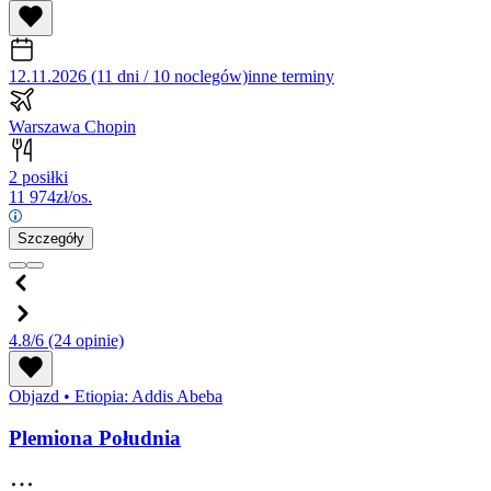
12.11.2026 (11 dni / 10 noclegów)
inne terminy
Warszawa Chopin
2 posiłki
11 974
zł/os.
Szczegóły
4.8/6
(24 opinie)
Objazd
•
Etiopia: Addis Abeba
Plemiona Południa