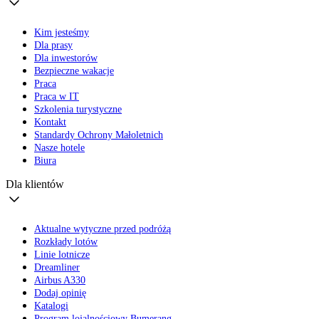
Kim jesteśmy
Dla prasy
Dla inwestorów
Bezpieczne wakacje
Praca
Praca w IT
Szkolenia turystyczne
Kontakt
Standardy Ochrony Małoletnich
Nasze hotele
Biura
Dla klientów
Aktualne wytyczne przed podróżą
Rozkłady lotów
Linie lotnicze
Dreamliner
Airbus A330
Dodaj opinię
Katalogi
Program lojalnościowy Bumerang