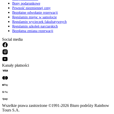
Bony podarunkowe
Pewność niezmiennej ceny
Bezpłatne odwołanie rezerwacji
Regulamin miejsc w samolocie
Regulamin wycieczek fakultatywnych
Regulamin szkoleń narciarskich
Bezpłatna zmiana rezerwacji
Social media
Kanały płatności
Wszelkie prawa zastrzeżone ©1991-2026 Biuro podróży Rainbow
Tours S.A.