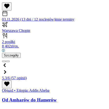
03.11.2026 (13 dni / 12 noclegów)
inne terminy
Warszawa Chopin
2 posiłki
8 402
zł/os.
Szczegóły
5.3/6
(57 opinii)
Objazd
•
Etiopia: Addis Abeba
Od Amharów do Hamerów