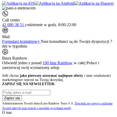
Call center
42 680 38 51
codziennie
w godz. 8:00-22:00
Mail
Formularz kontaktowy
Nasi konsultanci są do Twojej dyspozycji 7
dni w tygodniu
Biura Rainbow
Odwiedź jedno z ponad
100 biur Rainbow
w całej Polsce i
zarezerwuj swój
wymarzony urlop
Jeśli chcesz
jako pierwszy otrzymać najlepsze oferty
i inne wiadomości
marketingowe wprost na Twoją skrzynkę,
ZAPISZ SIĘ NA NEWSLETTER:
Zapisz się
Administratorem Twoich danych jest Rainbow Tours S.A.
Dowiedz się więcej o ochronie
Twoich danych oraz prawie i sposobie wycofania zgody
.
O nas