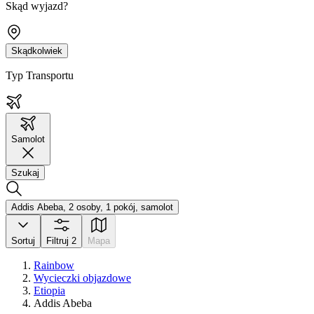
Skąd wyjazd?
Skądkolwiek
Typ Transportu
Samolot
Szukaj
Addis Abeba, 2 osoby, 1 pokój, samolot
Sortuj
Filtruj
2
Mapa
Rainbow
Wycieczki objazdowe
Etiopia
Addis Abeba