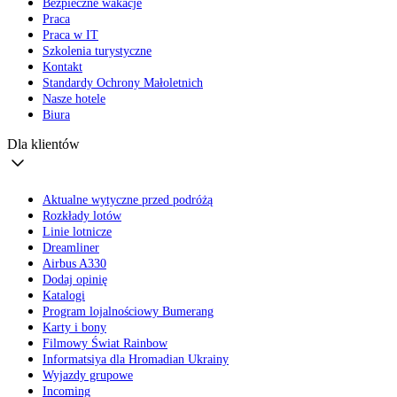
Bezpieczne wakacje
Praca
Praca w IT
Szkolenia turystyczne
Kontakt
Standardy Ochrony Małoletnich
Nasze hotele
Biura
Dla klientów
Aktualne wytyczne przed podróżą
Rozkłady lotów
Linie lotnicze
Dreamliner
Airbus A330
Dodaj opinię
Katalogi
Program lojalnościowy Bumerang
Karty i bony
Filmowy Świat Rainbow
Informatsiya dla Hromadian Ukrainy
Wyjazdy grupowe
Incoming