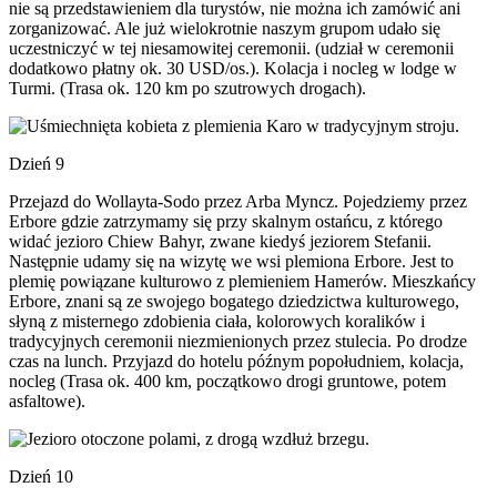
nie są przedstawieniem dla turystów, nie można ich zamówić ani
zorganizować. Ale już wielokrotnie naszym grupom udało się
uczestniczyć w tej niesamowitej ceremonii. (udział w ceremonii
dodatkowo płatny ok. 30 USD/os.). Kolacja i nocleg w lodge w
Turmi. (Trasa ok. 120 km po szutrowych drogach).
Dzień 9
Przejazd do Wollayta-Sodo przez Arba Myncz. Pojedziemy przez
Erbore gdzie zatrzymamy się przy skalnym ostańcu, z którego
widać jezioro Chiew Bahyr, zwane kiedyś jeziorem Stefanii.
Następnie udamy się na wizytę we wsi plemiona Erbore. Jest to
plemię powiązane kulturowo z plemieniem Hamerów. Mieszkańcy
Erbore, znani są ze swojego bogatego dziedzictwa kulturowego,
słyną z misternego zdobienia ciała, kolorowych koralików i
tradycyjnych ceremonii niezmienionych przez stulecia. Po drodze
czas na lunch. Przyjazd do hotelu późnym popołudniem, kolacja,
nocleg (Trasa ok. 400 km, początkowo drogi gruntowe, potem
asfaltowe).
Dzień 10