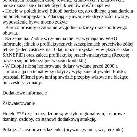
może okazać się dla niektórych klientów dość uciążliwa.
- Hotele w południowej Etiopii bardzo często odbiegają standardem
od hoteli europejskich. Zdarzają się awarie elektryczności i wody,
wyposażenie bywa mocno zużyte
- Bardzo prosimy o zabranie wygodnej odzieży oraz sportowego
obuwia.
- Szczepienia: Żadne szczepienia nie jest wymagane. WHO
informuje jednak o profilaktycznych szczepieniach przeciwko żółtej
febrze (jeden zastrzyk na 10 lat, można uzyskać w większości stacji
SANEPID) oraz zaleca profilaktykę przeciwmalaryczną (Receptę
uzyska się od lekarza pierwszego kontaktu).
- W Etiopii nie są honorowane dolary wydane przed 2000 r.
- Informacja na temat wizy dotyczy wyłącznie obywateli Polski,
pozostali Klienci powinni sprawdzić przepisy wizowe na bieżąco,
bo często są zmiany.
Dodatkowe informacje
Zakwaterowanie
Hotele *** często urządzone są w stylu regionalnym, kolorowe
tkaniny, ozdoby, co stanowi dodatkową atrakcję.
Pokoje: 2 - osobowe z łazienką (prysznic,wanna, wc, ręczniki).