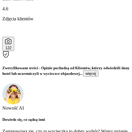
4.6
Zdjęcia klientów
122
Zweryfikowane treści
- Opinie pochodzą od Klientów, którzy odwiedzili dany
hotel lub uczestniczyli w wycieczce objazdowej...
więcej
Nowość AI
Dowiedz się, co sądzą inni
Zastanawiasz się, czy ta wycieczka to dobry wybór? Wpisz pytanie,