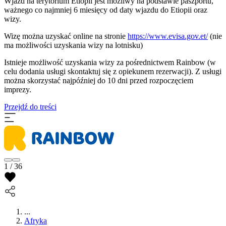
Wjazd na terytorium Etiopii jest możliwy na podstawie paszportu,
ważnego co najmniej 6 miesięcy od daty wjazdu do Etiopii oraz
wizy.
Wizę można uzyskać online na stronie
https://www.evisa.gov.et/
(nie
ma możliwości uzyskania wizy na lotnisku)
Istnieje możliwość uzyskania wizy za pośrednictwem Rainbow (w
celu dodania usługi skontaktuj się z opiekunem rezerwacji). Z usługi
można skorzystać najpóźniej do 10 dni przed rozpoczęciem
imprezy.
Przejdź do treści
1 / 36
...
Afryka