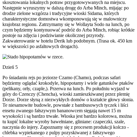
skosztowania lokalnych potraw przygotowywanych na miejscu.
Następnie wyruszymy w dalszą drogę do Arba Minch, mijając po
drodze zielone wzgórza i tradycyjne wioski Sidama, których
charakterystyczne domostwa wkomponowują się w malowniczy
krajobraz regionu. Zatrzymamy się w Wollayta Sodo na lunch, po
czym będziemy kontynuować podróż do Arba Minch, robiąc krótkie
postoje na zdjęcia i podziwianie okolicznej przyrody.
Zakwaterowanie w hotelu Derik lub podobnym. (Trasa ok. 450 km
w większości po asfaltowych drogach).
Dzień 5
Po śniadaniu rejs po jeziorze Czamo (Chamo), podczas safari
będziemy oglądać krokodyle, hipopotamy i wiele gatunków ptaków
(pelikany, orły, czaple,). Przerwa na lunch. Po południu wyjazd w
góry do Czenczy (Chencha), wioski zamieszkiwanej przez plemię
Dorze. Dorze słyną z niezwykłych domów o kształcie głowy słonia.
Te niesamowite budowle, powstałe z bambusowych tyczek i liści
ensetu zwanego fałszywym bananowcem sięgają nawet 15 m
wysokości i są bardzo trwałe. Wioska jest bardzo kolorowa, można
tu kupić lokalne wyroby bawełniane, gliniane: czapeczki, szale,
naczynia do injery. Zapoznamy się z procesem produkcji kolczo -
chlebka wypiekanego z pulpy pozyskiwanej z fałszywego