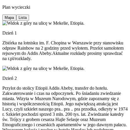
Plan wycieczki
Mapa
Lista
Dzień 1
Zbiórka na lotnisku im. F. Chopina w Warszawie przy stanowisku
odpraw Rainbow na 2 godziny przed wylotem. Przelot samolotem
rejsowym do Addis Abeby.Aktualne rozkłady prosimy sprawdzać
na r.pl/rozklady.
Dzień 2
Przylot do stolicy Etiopii Addis Abeby, transfer do hotelu.
Zakwaterowanie i czas na odpoczynek. Po śniadaniu zwiedzanie
miasta. Wizyta w Muzeum Narodowym, gdzie zapoznamy się z
historią i współczesnością Etiopii. Jego największą atrakcją jest
Lucy, czyli szkielet naszego pra.. pra .. pra przodka, odkryty w 1974
r. Szkielet pochodzi sprzed 3 mln. 200 tys. lat. Zwiedzanie katedry
św. Trójcy z grobem cesarza Hajle Selasje oraz Muzeum
Etnograficznego i cesarskich apartamentów w jego dawnym pałacu.
Wieczorem kolacja i nocleg w hotelu Heyday lub podobnym.