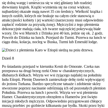
się dolną wargę i umieszcza się w niej gliniany lub rzadziej
drewniany krążek. Krążki wymienia się na coraz większe,
najbardziej okazałe mają nawet 35 cm średnicy. Wielkość krążka i
innych ozdób, których nie brakuje na całym ciele stanowią o
atrakcyjności kobiety i jej wartości (narzeczony musi odpowiednio
zapłacić rodzinie za przyszłą żonę). Mężczyźni z tego plemienia
dekoracyjnie malują ciała, ich twarze najczęściej pokrywają białe
wzory. Do wsi Mursich z Dżinka jest 40 km, jedzie się ok. 2 godz.
Powrót do Dżinka na lunch. Przejazd do Turmi. Przerwa na lunch w
ciągu dnia, kolacja, nocleg w Buska, Turmi lub Emerald lodge.
Dzień 8
Po śniadaniu przejazd w kierunku Kenii do Omorate. Czeka nas
przeprawa na drugi brzeg rzeki Omo w charakterystycznych,
dłubanych łódkach. Wizyta we wsi żyjącego najdalej na południu
ludu Etiopii. Plemię Dasenech zamieszkuje deltę rzeki wpływającej
do jeziora Turkana. Bardzo specyficzne tatuaże i zdobienie skóry
stworzone poprzez nacinanie odróżniają ich od pozostałych plemion
Południa. Przerwa na lunch i powrót. Wizyta we wsi plemienia
Hamer. Charakterystycznym obrzędem u Hamerów jest święto
inicjacji młodych mężczyzn. Odpowiednio przygotowani chłopcy
muszą przebiec po grzbiecie kilkunastu par bydła. Skoki przez byki