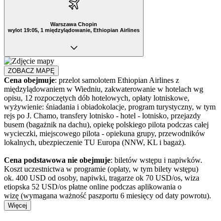
Warszawa Chopin
wylot 19:05, 1 międzylądowanie, Ethiopian Airlines
ZOBACZ MAPĘ
Cena obejmuje
: przelot samolotem Ethiopian Airlines z
międzylądowaniem w Wiedniu, zakwaterowanie w hotelach wg
opisu, 12 rozpoczętych dób hotelowych, opłaty lotniskowe,
wyżywienie: śniadania i obiadokolacje, program turystyczny, w tym
rejs po J. Chamo, transfery lotnisko - hotel - lotnisko, przejazdy
busem (bagażnik na dachu), opiekę polskiego pilota podczas całej
wycieczki, miejscowego pilota - opiekuna grupy, przewodników
lokalnych, ubezpieczenie TU Europa (NNW, KL i bagaż).
Cena podstawowa nie obejmuje
: biletów wstępu i napiwków.
Koszt uczestnictwa w programie (opłaty, w tym bilety wstępu)
ok. 400 USD od osoby, napiwki, tragarze ok 70 USD/os, wiza
etiopska 52 USD/os płatne online podczas aplikowania o
wizę (wymagana ważność paszportu 6 miesięcy od daty powrotu).
Więcej