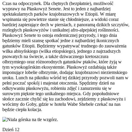
Czas na odpoczynek. Dla chętnych (bezpłatnie), możliwość
wyprawy na Płaskowyż Senete. Jest to jeden z najbardziej
spektakularnych parków krajobrazowych w Etiopii. W miarę
wspinania się powietrze stanie się chłodniejsze, a widoki coraz
bardziej zapierające dech w piersiach, z panoramą dzikich szczytów,
rozległych płaskowyżów i unikalnej afro-alpejskiej roślinności.
Płaskowyż Senete to ostoja endemicznej przyrody, i tego dnia
będziemy mieli szansę spotkać jedne z najbardziej ikonicznych
gatunków Etiopii. Będziemy wypatrywać trudnego do zauważenia
wilka abisyńskiego (wilka etiopskiego), jednego z najrzadszych
psowatych na świecie, a także dziwacznego kretoszczura
olbrzymiego oraz różnorodnych gatunków ptaków, które żyją w
tym wysokogórskim ekosystemie. Płaskowyż ozdabiają także
imponujące lobelie olbrzymie, dodając krajobrazowi nieziemskiego
uroku. Lunch na pikniku wśród tej dzikiej przyrody pozwoli nam w
pełni poczuć spokój i majestat otoczenia. Spędzimy dzień na
odkrywaniu płaskowyżu, robieniu zdjęć i zanurzeniu się w
surowym pięknie tego unikalnego miejsca. Gdy popołudniowe
słońce zacznie chylić się ku zachodowi, zejdziemy z płaskowyżu i
wrócimy do Goby, gdzie w hotelu Wabe Shebele czekać na nas
będzie ciepła kolacja.
Dzień 12