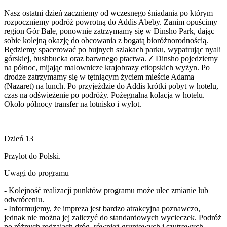
Nasz ostatni dzień zaczniemy od wczesnego śniadania po którym
rozpoczniemy podróż powrotną do Addis Abeby. Zanim opuścimy
region Gór Bale, ponownie zatrzymamy się w Dinsho Park, dając
sobie kolejną okazję do obcowania z bogatą bioróżnorodnością.
Będziemy spacerować po bujnych szlakach parku, wypatrując nyali
górskiej, bushbucka oraz barwnego ptactwa. Z Dinsho pojedziemy
na północ, mijając malownicze krajobrazy etiopskich wyżyn. Po
drodze zatrzymamy się w tętniącym życiem mieście Adama
(Nazaret) na lunch. Po przyjeździe do Addis krótki pobyt w hotelu,
czas na odświeżenie po podróży. Pożegnalna kolacja w hotelu.
Około północy transfer na lotnisko i wylot.
Dzień 13
Przylot do Polski.
Uwagi do programu
- Kolejność realizacji punktów programu może ulec zmianie lub
odwróceniu.
- Informujemy, że impreza jest bardzo atrakcyjna poznawczo,
jednak nie można jej zaliczyć do standardowych wycieczek. Podróż
po różnych rodzajach dróg, również gruntowych i szutrowych,