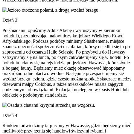
Dzień 3
Po śniadaniu opuścimy Addis Abebę i wyruszymy w kierunku
południa, przemierzając malowniczy krajobraz Wielkiego Rowu
Afrykańskiego. Podczas podróży miniemy Shashemene, miejsce
znane z obecności społeczności rastafarian, którzy osiedlili się tu po
zaproszeniu od cesarza Haile Selassie. Po przybyciu do Hawassy
zatrzymamy się na lunch, po czym zakwaterujemy się w hotelu. Po
południu udamy się na rejs łodzią po jeziorze Hawassa, które słynie
z bogatej fauny. Będziemy mieć okazję obserwować hipopotamy
oraz różnorodne ptactwo wodne. Następnie przespacerujemy się
wzdłuż brzegu jeziora, gdzie często można spotkać skaczące między
drzewami małpy Colobus, a także mieszkańców miasta zajętych
codziennymi obowiązkami. Kolacja i noclegiem w Oasis Hotel lub
obiekcie o podobnym standardzie.
Dzień 4
Rankiem odwiedzimy targ rybny w Hawassie, gdzie będziemy mieć
możliwość przyjrzenia się handlowi świeżymi rybami i