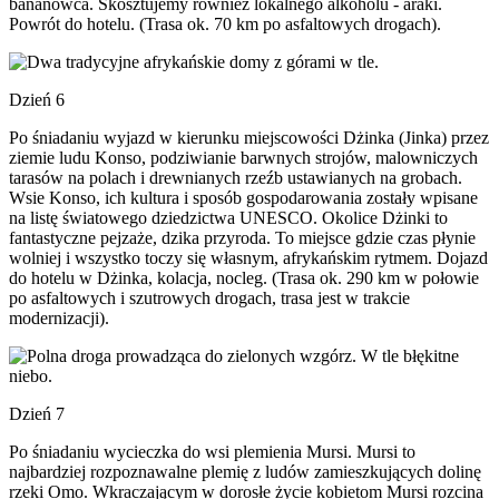
bananowca. Skosztujemy również lokalnego alkoholu - araki.
Powrót do hotelu. (Trasa ok. 70 km po asfaltowych drogach).
Dzień 6
Po śniadaniu wyjazd w kierunku miejscowości Dżinka (Jinka) przez
ziemie ludu Konso, podziwianie barwnych strojów, malowniczych
tarasów na polach i drewnianych rzeźb ustawianych na grobach.
Wsie Konso, ich kultura i sposób gospodarowania zostały wpisane
na listę światowego dziedzictwa UNESCO. Okolice Dżinki to
fantastyczne pejzaże, dzika przyroda. To miejsce gdzie czas płynie
wolniej i wszystko toczy się własnym, afrykańskim rytmem. Dojazd
do hotelu w Dżinka, kolacja, nocleg. (Trasa ok. 290 km w połowie
po asfaltowych i szutrowych drogach, trasa jest w trakcie
modernizacji).
Dzień 7
Po śniadaniu wycieczka do wsi plemienia Mursi. Mursi to
najbardziej rozpoznawalne plemię z ludów zamieszkujących dolinę
rzeki Omo. Wkraczającym w dorosłe życie kobietom Mursi rozcina