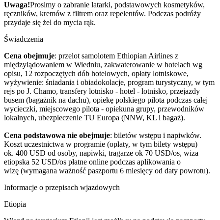
Uwaga!
Prosimy o zabranie latarki, podstawowych kosmetyków,
ręczników, kremów z filtrem oraz repelentów. Podczas podróży
przydaje się żel do mycia rąk.
Świadczenia
Cena obejmuje
: przelot samolotem Ethiopian Airlines z
międzylądowaniem w Wiedniu, zakwaterowanie w hotelach wg
opisu, 12 rozpoczętych dób hotelowych, opłaty lotniskowe,
wyżywienie: śniadania i obiadokolacje, program turystyczny, w tym
rejs po J. Chamo, transfery lotnisko - hotel - lotnisko, przejazdy
busem (bagażnik na dachu), opiekę polskiego pilota podczas całej
wycieczki, miejscowego pilota - opiekuna grupy, przewodników
lokalnych, ubezpieczenie TU Europa (NNW, KL i bagaż).
Cena podstawowa nie obejmuje
: biletów wstępu i napiwków.
Koszt uczestnictwa w programie (opłaty, w tym bilety wstępu)
ok. 400 USD od osoby, napiwki, tragarze ok 70 USD/os, wiza
etiopska 52 USD/os płatne online podczas aplikowania o
wizę (wymagana ważność paszportu 6 miesięcy od daty powrotu).
Informacje o przepisach wjazdowych
Etiopia