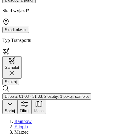
2 osoby, 1 pokój
Skąd wyjazd?
Skądkolwiek
Typ Transportu
Samolot
Szukaj
Etiopia, 01.03 - 31.03, 2 osoby, 1 pokój, samolot
Sortuj
Filtruj
Mapa
Rainbow
Etiopia
Marzec