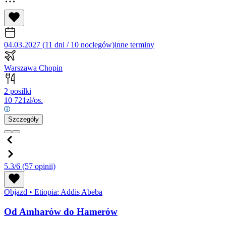
04.03.2027 (11 dni / 10 noclegów)
inne terminy
Warszawa Chopin
2 posiłki
10 721
zł/os.
Szczegóły
5.3/6
(57 opinii)
Objazd
•
Etiopia: Addis Abeba
Od Amharów do Hamerów