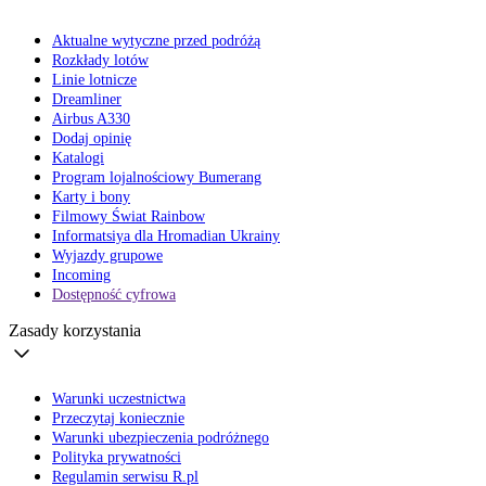
Aktualne wytyczne przed podróżą
Rozkłady lotów
Linie lotnicze
Dreamliner
Airbus A330
Dodaj opinię
Katalogi
Program lojalnościowy Bumerang
Karty i bony
Filmowy Świat Rainbow
Informatsiya dla Hromadian Ukrainy
Wyjazdy grupowe
Incoming
Dostępność cyfrowa
Zasady korzystania
Warunki uczestnictwa
Przeczytaj koniecznie
Warunki ubezpieczenia podróżnego
Polityka prywatności
Regulamin serwisu R.pl