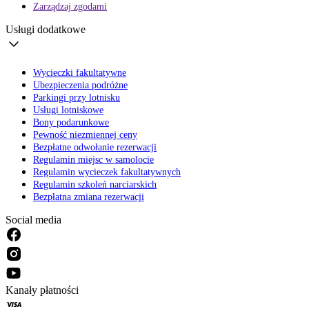
Zarządzaj zgodami
Usługi dodatkowe
Wycieczki fakultatywne
Ubezpieczenia podróżne
Parkingi przy lotnisku
Usługi lotniskowe
Bony podarunkowe
Pewność niezmiennej ceny
Bezpłatne odwołanie rezerwacji
Regulamin miejsc w samolocie
Regulamin wycieczek fakultatywnych
Regulamin szkoleń narciarskich
Bezpłatna zmiana rezerwacji
Social media
Kanały płatności