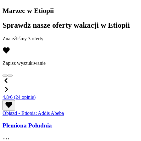
Marzec w Etiopii
Sprawdź nasze oferty wakacji w Etiopii
Znaleźliśmy 3 oferty
Zapisz wyszukiwanie
4.8/6
(24 opinie)
Objazd
•
Etiopia: Addis Abeba
Plemiona Południa