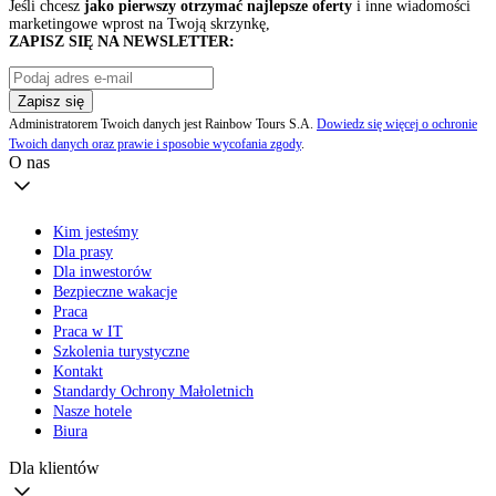
Jeśli chcesz
jako pierwszy otrzymać najlepsze oferty
i inne wiadomości
marketingowe wprost na Twoją skrzynkę,
ZAPISZ SIĘ NA NEWSLETTER:
Zapisz się
Administratorem Twoich danych jest Rainbow Tours S.A.
Dowiedz się więcej o ochronie
Twoich danych oraz prawie i sposobie wycofania zgody
.
O nas
Kim jesteśmy
Dla prasy
Dla inwestorów
Bezpieczne wakacje
Praca
Praca w IT
Szkolenia turystyczne
Kontakt
Standardy Ochrony Małoletnich
Nasze hotele
Biura
Dla klientów