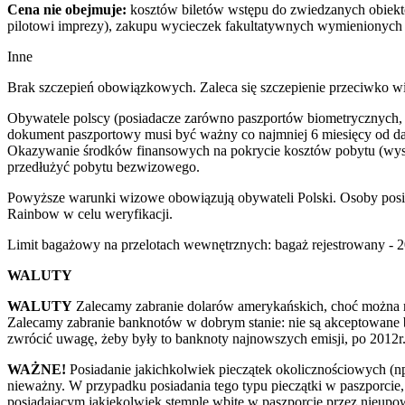
Cena nie obejmuje:
kosztów biletów wstępu do zwiedzanych obiektó
pilotowi imprezy), zakupu wycieczek fakultatywnych wymienionych
Inne
Brak szczepień obowiązkowych. Zaleca się szczepienie przeciwko wi
Obywatele polscy (posiadacze zarówno paszportów biometrycznych, b
dokument paszportowy musi być ważny co najmniej 6 miesięcy od dat
Okazywanie środków finansowych na pokrycie kosztów pobytu (wysoko
przedłużyć pobytu bezwizowego.
Powyższe warunki wizowe obowiązują obywateli Polski. Osoby posi
Rainbow w celu weryfikacji.
Limit bagażowy na przelotach wewnętrznych: bagaż rejestrowany - 2
WALUTY
WALUTY
Zalecamy zabranie dolarów amerykańskich, choć można r
Zalecamy zabranie banknotów w dobrym stanie: nie są akceptowane 
zwrócić uwagę, żeby były to banknoty najnowszych emisji, po 2012r. 
WAŻNE!
Posiadanie jakichkolwiek pieczątek okolicznościowych (np
nieważny. W przypadku posiadania tego typu pieczątki w paszporci
posiadającym jakiekolwiek stemple wbite w paszporcie przez nieupo