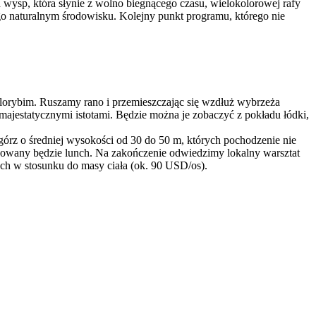
h wysp, która słynie z wolno biegnącego czasu, wielokolorowej rafy
o naturalnym środowisku. Kolejny punkt programu, którego nie
elorybim. Ruszamy rano i przemieszczając się wzdłuż wybrzeża
majestatycznymi istotami. Będzie można je zobaczyć z pokładu łódki,
rz o średniej wysokości od 30 do 50 m, których pochodzenie nie
rwowany będzie lunch. Na zakończenie odwiedzimy lokalny warsztat
ach w stosunku do masy ciała (ok. 90 USD/os).