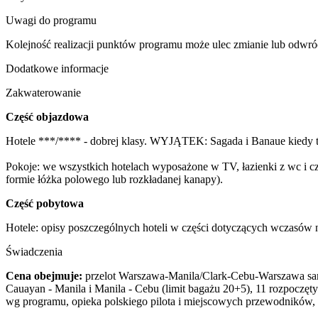
Uwagi do programu
Kolejność realizacji punktów programu może ulec zmianie lub odwró
Dodatkowe informacje
Zakwaterowanie
Część objazdowa
Hotele ***/**** - dobrej klasy. WYJĄTEK: Sagada i Banaue kiedy to
Pokoje: we wszystkich hotelach wyposażone w TV, łazienki z wc i cz
formie łóżka polowego lub rozkładanej kanapy).
Część pobytowa
Hotele: opisy poszczególnych hoteli w części dotyczących wczasów n
Świadczenia
Cena obejmuje:
przelot Warszawa-Manila/Clark-Cebu-Warszawa samolo
Cauayan - Manila i Manila - Cebu (limit bagażu 20+5), 11 rozpocz
wg programu, opieka polskiego pilota i miejscowych przewodników,