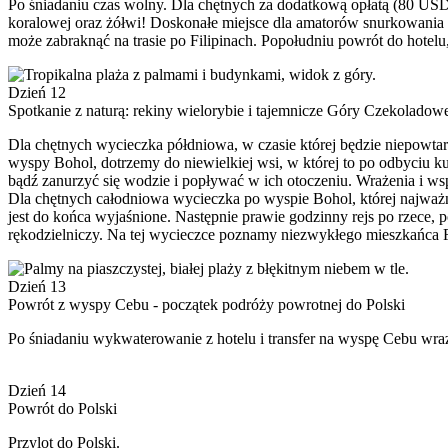
Po śniadaniu czas wolny. Dla chętnych za dodatkową opłatą (80 USD/o
koralowej oraz żółwi! Doskonałe miejsce dla amatorów snurkowania
może zabraknąć na trasie po Filipinach. Popołudniu powrót do hotelu
Dzień 12
Spotkanie z naturą: rekiny wielorybie i tajemnicze Góry Czekoladowe 
Dla chętnych wycieczka półdniowa, w czasie której będzie niepowta
wyspy Bohol, dotrzemy do niewielkiej wsi, w której to po odbyciu k
bądź zanurzyć się wodzie i popływać w ich otoczeniu. Wrażenia i 
Dla chętnych całodniowa wycieczka po wyspie Bohol, której najważ
jest do końca wyjaśnione. Następnie prawie godzinny rejs po rzece
rękodzielniczy. Na tej wycieczce poznamy niezwykłego mieszkańca F
Dzień 13
Powrót z wyspy Cebu - początek podróży powrotnej do Polski
Po śniadaniu wykwaterowanie z hotelu i transfer na wyspę Cebu wra
Dzień 14
Powrót do Polski
Przylot do Polski.