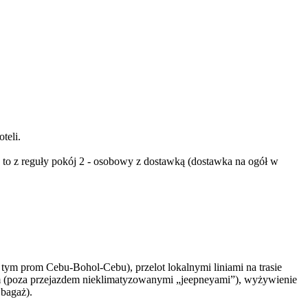
teli.
, to z reguły pokój 2 - osobowy z dostawką (dostawka na ogół w
 tym prom Cebu-Bohol-Cebu), przelot lokalnymi liniami na trasie
em (poza przejazdem nieklimatyzowanymi „jeepneyami”), wyżywienie
bagaż).