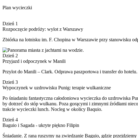
Plan wycieczki
Dzień 1
Rozpoczęcie podróży: wylot z Warszawy
Zbiórka na lotnisku im. F. Chopina w Warszawie przy stanowisku o
Dzień 2
Przyjazd i odpoczynek w Manili
Przylot do Manili – Clark. Odprawa paszportowa i transfer do hotel
Dzień 3
Wypoczynek w uzdrowisku Punig: terapie wulkaniczne
Po śniadaniu fantastyczna całodoniowa wycieczka do uzdrowiska Puni
by dotrzeć do stóp wulkanu. Poza gorącymi i zimnymi źródłami niec
trakcie wycieczki lunch. Nocleg w okolicy Baquio.
Dzień 4
Baguio i Sagada - ukryte piękno Filipin
Śniadanie. Z rana ruszymy na zwiedzanie Baguio, gdzie przejdziem