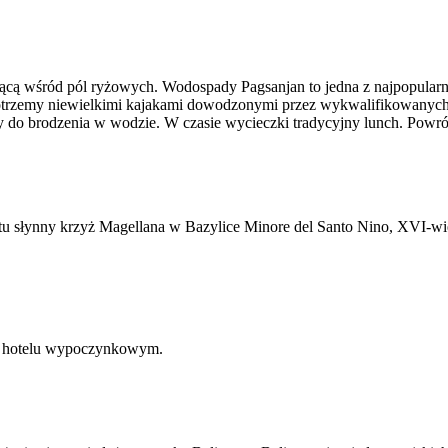
cą wśród pól ryżowych. Wodospady Pagsanjan to jedna z najpopularnie
zemy niewielkimi kajakami dowodzonymi przez wykwalifikowanych wio
do brodzenia w wodzie. W czasie wycieczki tradycyjny lunch. Powrót 
u słynny krzyż Magellana w Bazylice Minore del Santo Nino, XVI-wiecz
m hotelu wypoczynkowym.