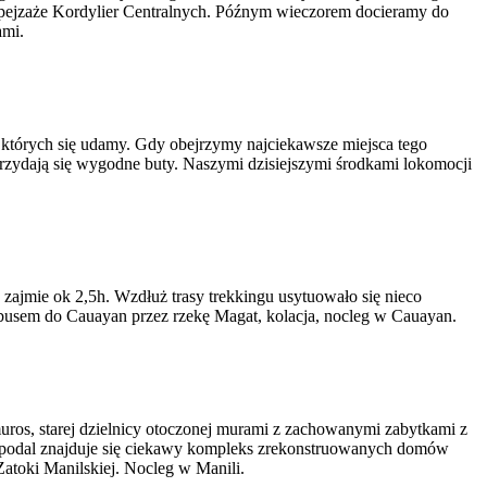
 pejzaże Kordylier Centralnych. Późnym wieczorem docieramy do
ami.
których się udamy. Gdy obejrzymy najciekawsze miejsca tego
przydają się wygodne buty. Naszymi dzisiejszymi środkami lokomocji
zajmie ok 2,5h. Wzdłuż trasy trekkingu usytuowało się nieco
tobusem do Cauayan przez rzekę Magat, kolacja, nocleg w Cauayan.
amuros, starej dzielnicy otoczonej murami z zachowanymi zabytkami z
ieopodal znajduje się ciekawy kompleks zrekonstruowanych domów
Zatoki Manilskiej. Nocleg w Manili.