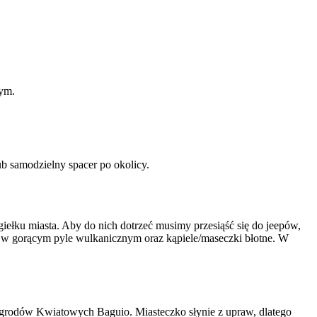
wym.
b samodzielny spacer po okolicy.
iełku miasta. Aby do nich dotrzeć musimy przesiąść się do jeepów,
iu w gorącym pyle wulkanicznym oraz kąpiele/maseczki błotne. W
Ogrodów Kwiatowych Baguio. Miasteczko słynie z upraw, dlatego