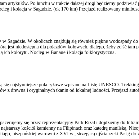
tam artykułów. Po lunchu w trakcie dalszej drogi będziemy podziwiać
cleg i kolacja w Sagadzie. (ok 170 km) Przejazd realizowany minibus
 w Sagadzie. W okolicach znajdują się również piękne wodospady do 
tóra jest niedostępna dla pojazdów kołowych, dlatego, żeby zejść tam 
cią ich kolorytu. Nocleg w Banaue i kolacja folklorystyczna.
ją się najsłynniejsze pola ryżowe wpisane na Listę UNESCO. Trekking 
ów z drewna i oryginalnych tkanin od lokalnej ludności. Przejazd au
espacerujemy się przez reprezentacyjny Park Rizal i dojdziemy do Intr
- najstarszy kościół kamienny na Filipinach oraz katedrę manilską. N
ago, hiszpańskiej warowni z XVI w., strzegącą ujścia rzeki Pasig do 