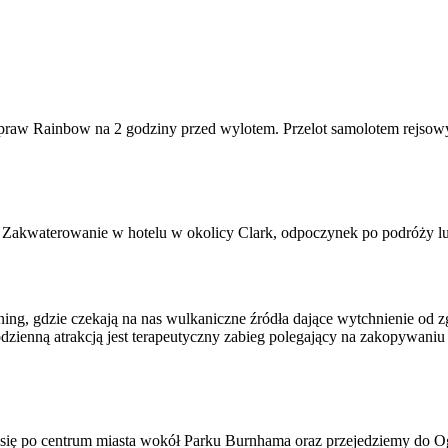
dpraw Rainbow na 2 godziny przed wylotem. Przelot samolotem rejso
u. Zakwaterowanie w hotelu w okolicy Clark, odpoczynek po podróży lu
ng, gdzie czekają na nas wulkaniczne źródła dające wytchnienie od zg
odzienną atrakcją jest terapeutyczny zabieg polegający na zakopywan
y się po centrum miasta wokół Parku Burnhama oraz przejedziemy do 