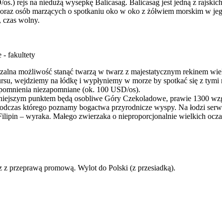
s.) rejs na niedużą wysepkę Balicasag. Balicasag jest jedną z rajskic
 oraz osób marzących o spotkaniu oko w oko z żółwiem morskim w jeg
, czas wolny.
- fakultety
rzalna możliwość stanąć twarzą w twarz z majestatycznym rekinem wi
ursu, wejdziemy na łódkę i wypłyniemy w morze by spotkać się z tymi 
wspomnienia niezapomniane (ok. 100 USD/os).
niejszym punktem będą osobliwe Góry Czekoladowe, prawie 1300 wzgó
, podczas którego poznamy bogactwa przyrodnicze wyspy. Na łodzi se
ilipin – wyraka. Małego zwierzaka o nieproporcjonalnie wielkich ocz
z z przeprawą promową. Wylot do Polski (z przesiadką).