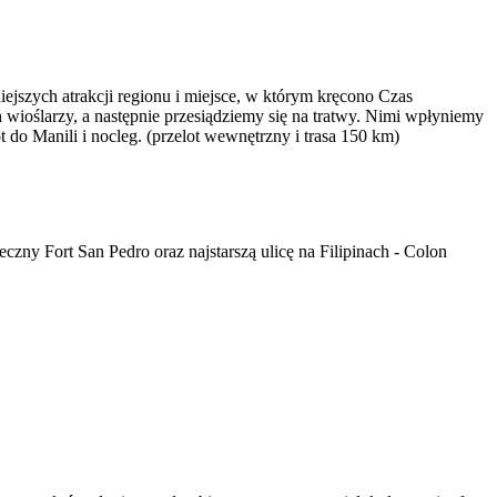
jszych atrakcji regionu i miejsce, w którym kręcono Czas
ślarzy, a następnie przesiądziemy się na tratwy. Nimi wpłyniemy
do Manili i nocleg. (przelot wewnętrzny i trasa 150 km)
ny Fort San Pedro oraz najstarszą ulicę na Filipinach - Colon