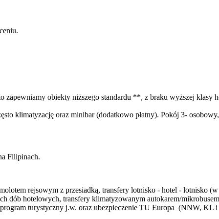
ceniu.
 zapewniamy obiekty niższego standardu **, z braku wyższej klasy ho
ęsto klimatyzację oraz minibar (dodatkowo płatny). Pokój 3- osobowy
a Filipinach.
tem rejsowym z przesiadką, transfery lotnisko - hotel - lotnisko (w
ętych dób hotelowych, transfery klimatyzowanym autokarem/mikrobus
 program turystyczny j.w. oraz ubezpieczenie TU Europa (NNW, KL i 