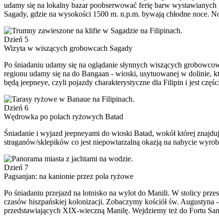
udamy się na lokalny bazar poobserwować ferię barw wystawianych 
Sagady, gdzie na wysokości 1500 m. n.p.m. bywają chłodne noce. No
Dzień 5
Wizyta w wiszących grobowcach Sagady
Po śniadaniu udamy się na oglądanie słynnych wiszących grobowcow
regionu udamy się na do Bangaan - wioski, usytuowanej w dolinie, k
będą jeepneye, czyli pojazdy charakterystyczne dla Filipin i jest częś
Dzień 6
Wędrowka po polach ryżowych Batad
Śniadanie i wyjazd jeepneyami do wioski Batad, wokół której znajdu
straganów/sklepików co jest niepowtarzalną okazją na nabycie wyrob
Dzień 7
Pagsanjan: na kanionie przez pola ryżowe
Po śniadaniu przejazd na lotnisko na wylot do Manili. W stolicy prz
czasów hiszpańskiej kolonizacji. Zobaczymy kościół św. Augustyna 
przedstawiających XIX-wieczną Manilę. Wejdziemy też do Fortu Santi