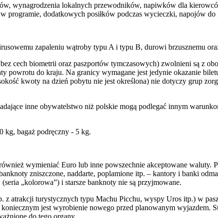
w, wynagrodzenia lokalnych przewodników, napiwków dla kierowców, 
 w programie, dodatkowych posiłków podczas wycieczki, napojów do 
rusowemu zapaleniu wątroby typu A i typu B, durowi brzusznemu oraz b
ez cech biometrii oraz paszportów tymczasowych) zwolnieni są z obo
y powrotu do kraju. Na granicy wymagane jest jedynie okazanie bile
ść kwoty na dzień pobytu nie jest określona) nie dotyczy grup zorg
adające inne obywatelstwo niż polskie mogą podlegać innym warunk
0 kg, bagaż podręczny - 5 kg.
ównież wymieniać Euro lub inne powszechnie akceptowane waluty. Pi
banknoty zniszczone, naddarte, poplamione itp. – kantory i banki od
(seria „kolorowa”) i starsze banknoty nie są przyjmowane.
. z atrakcji turystycznych typu Machu Picchu, wyspy Uros itp.) w pas
e, koniecznym jest wyrobienie nowego przed planowanym wyjazdem. S
ważnione do tego organy.