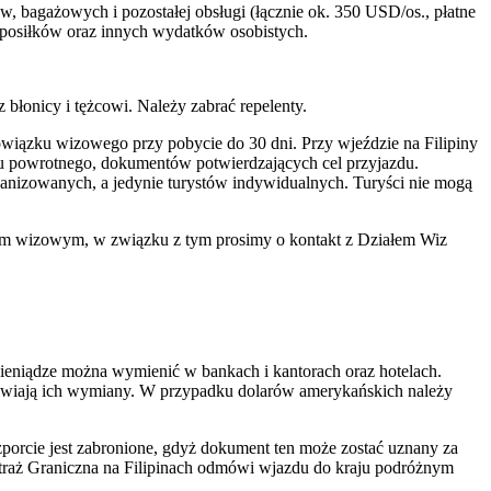
bagażowych i pozostałej obsługi (łącznie ok. 350 USD/os., płatne
posiłków oraz innych wydatków osobistych.
łonicy i tężcowi. Należy zabrać repelenty.
wiązku wizowego przy pobycie do 30 dni. Przy wjeździe na Filipiny
tu powrotnego, dokumentów potwierdzających cel przyjazdu.
anizowanych, a jedynie turystów indywidualnych. Turyści nie mogą
om wizowym, w związku z tym prosimy o kontakt z Działem Wiz
eniądze można wymienić w bankach i kantorach oraz hotelach.
mawiają ich wymiany. W przypadku dolarów amerykańskich należy
zporcie jest zabronione, gdyż dokument ten może zostać uznany za
traż Graniczna na Filipinach odmówi wjazdu do kraju podróżnym