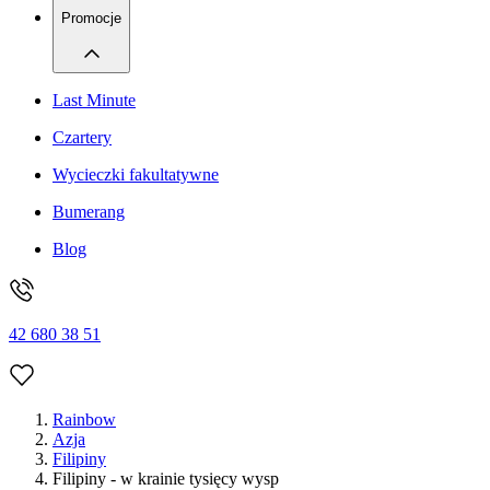
Promocje
Last Minute
Czartery
Wycieczki fakultatywne
Bumerang
Blog
42 680 38 51
Rainbow
Azja
Filipiny
Filipiny - w krainie tysięcy wysp