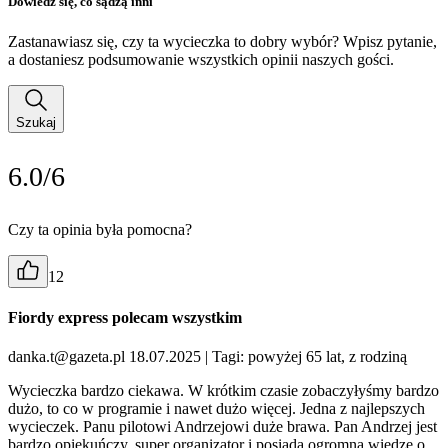
Dowiedz się, co sądzą inni
Zastanawiasz się, czy ta wycieczka to dobry wybór? Wpisz pytanie,
a dostaniesz podsumowanie wszystkich opinii naszych gości.
Szukaj
6.0/6
Czy ta opinia była pomocna?
12
Fiordy express polecam wszystkim
danka.t@gazeta.pl 18.07.2025
| Tagi: powyżej 65 lat, z rodziną
Wycieczka bardzo ciekawa. W krótkim czasie zobaczyłyśmy bardzo
dużo, to co w programie i nawet dużo więcej. Jedna z najlepszych
wycieczek. Panu pilotowi Andrzejowi duże brawa. Pan Andrzej jest
bardzo opiekuńczy, super organizator i posiada ogromną wiedzę o