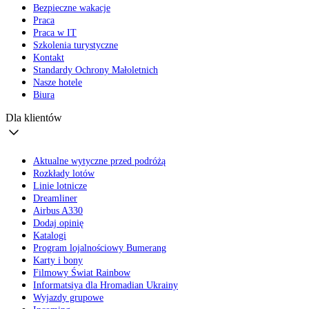
Bezpieczne wakacje
Praca
Praca w IT
Szkolenia turystyczne
Kontakt
Standardy Ochrony Małoletnich
Nasze hotele
Biura
Dla klientów
Aktualne wytyczne przed podróżą
Rozkłady lotów
Linie lotnicze
Dreamliner
Airbus A330
Dodaj opinię
Katalogi
Program lojalnościowy Bumerang
Karty i bony
Filmowy Świat Rainbow
Informatsiya dla Hromadian Ukrainy
Wyjazdy grupowe