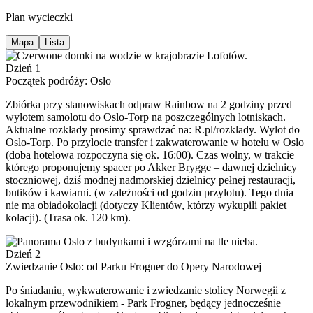
Plan wycieczki
Mapa
Lista
Dzień 1
Początek podróży: Oslo
Zbiórka przy stanowiskach odpraw Rainbow na 2 godziny przed
wylotem samolotu do Oslo-Torp na poszczególnych lotniskach.
Aktualne rozkłady prosimy sprawdzać na: R.pl/rozklady. Wylot do
Oslo-Torp. Po przylocie transfer i zakwaterowanie w hotelu w Oslo
(doba hotelowa rozpoczyna się ok. 16:00). Czas wolny, w trakcie
którego proponujemy spacer po Akker Brygge – dawnej dzielnicy
stoczniowej, dziś modnej nadmorskiej dzielnicy pełnej restauracji,
butików i kawiarni. (w zależności od godzin przylotu). Tego dnia
nie ma obiadokolacji (dotyczy Klientów, którzy wykupili pakiet
kolacji). (Trasa ok. 120 km).
Dzień 2
Zwiedzanie Oslo: od Parku Frogner do Opery Narodowej
Po śniadaniu, wykwaterowanie i zwiedzanie stolicy Norwegii z
lokalnym przewodnikiem - Park Frogner, będący jednocześnie