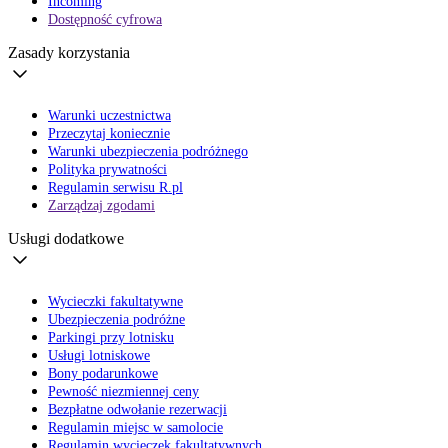
Incoming
Dostępność cyfrowa
Zasady korzystania
Warunki uczestnictwa
Przeczytaj koniecznie
Warunki ubezpieczenia podróżnego
Polityka prywatności
Regulamin serwisu R.pl
Zarządzaj zgodami
Usługi dodatkowe
Wycieczki fakultatywne
Ubezpieczenia podróżne
Parkingi przy lotnisku
Usługi lotniskowe
Bony podarunkowe
Pewność niezmiennej ceny
Bezpłatne odwołanie rezerwacji
Regulamin miejsc w samolocie
Regulamin wycieczek fakultatywnych