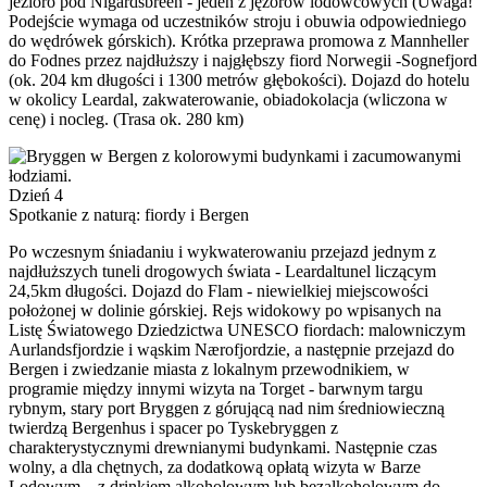
jezioro pod Nigardsbreen - jeden z jęzorów lodowcowych (Uwaga!
Podejście wymaga od uczestników stroju i obuwia odpowiedniego
do wędrówek górskich). Krótka przeprawa promowa z Mannheller
do Fodnes przez najdłuższy i najgłębszy fiord Norwegii -Sognefjord
(ok. 204 km długości i 1300 metrów głębokości). Dojazd do hotelu
w okolicy Leardal, zakwaterowanie, obiadokolacja (wliczona w
cenę) i nocleg. (Trasa ok. 280 km)
Dzień 4
Spotkanie z naturą: fiordy i Bergen
Po wczesnym śniadaniu i wykwaterowaniu przejazd jednym z
najdłuższych tuneli drogowych świata - Leardaltunel liczącym
24,5km długości. Dojazd do Flam - niewielkiej miejscowości
położonej w dolinie górskiej. Rejs widokowy po wpisanych na
Listę Światowego Dziedzictwa UNESCO fiordach: malowniczym
Aurlandsfjordzie i wąskim Nærofjordzie, a następnie przejazd do
Bergen i zwiedzanie miasta z lokalnym przewodnikiem, w
programie między innymi wizyta na Torget - barwnym targu
rybnym, stary port Bryggen z górującą nad nim średniowieczną
twierdzą Bergenhus i spacer po Tyskebryggen z
charakterystycznymi drewnianymi budynkami. Następnie czas
wolny, a dla chętnych, za dodatkową opłatą wizyta w Barze
Lodowym – z drinkiem alkoholowym lub bezalkoholowym do