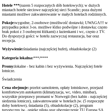
Hotele ***
(razem 5 rozpoczętych dób hotelowych); w dużych
miastach hotele sieciowe najczęściej sieci Scandic; poza dużymi
miastami możliwe zakwaterowanie w małych hotelach rodzinnych.
Pokoje:
wygodne, 2-osobowe (możliwość dostawki; UWAGA!!! w
przypadku pokoi 3-os. możliwe łóżko podwójne i dostawka; często
brak pokoi z 3 osobnymi łóżkami) z łazienkami i wc, często z TV.
Do dyspozycji gości: w hotelu zazwyczaj restauracja, bar oraz
recepcja.
Wyżywienie:
śniadania (najczęściej bufet), obiadokolacje (2)
Kategoria lokalna:
***/****
Promy:
lokalne - bez kabin i bez wyżywienia. Najczęściej fotele
lotnicze.
Świadczenia
Cena obejmuje:
przelot samolotem, opłaty lotniskowe, przejazd
komfortowym autokarem (klimatyzacja, wc, video, minibar),
wszystkie przeprawy promami w Norwegii (bez kabin - najczęściej
siedzenia lotnicze), zakwaterowanie w hotelach jw. (5 rozpoczęte
doby hotelowe), śniadania (5), obiadokolacje (2), program
turystyczny jw., opiekę pilota oraz ubezpieczenie TU Europa SA