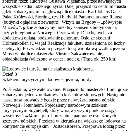
zbiorem rzeźb autorstwa Gustawa Vigelanda, przedstawiających
wszystkie stadia ludzkiego życia. Dalej przejazd do centrum miasta
gdzie zobaczymy m.in.: główną ulicę miasta - Karl Johans Gate,
Pałac Królewski, Storting, czyli budynki Parlamentu oraz Ratusz
(budynki oglądane z zewnątrz). Wizyta na Bygdøy – „półwyspie
Muzeów”, gdzie zobaczymy unikalny skansen z budynkami z
różnych regionów Norwegii. Czas wolny. Dla chętnych, za
dodatkową opłatą, podziwianie panoramy Oslo ze skoczni
Holmenkollen (Uwaga! Realizacja fakultetu uzależniona od liczby
chętnych). Po zwiedzaniu przejazd trasą widokową wzdłuż jeziora
Mjosa w okolice miasteczka Vinstra. Zakwaterowanie,
obiadokolacja (wliczona w cenę) i nocleg. (Trasa ok. 250 km)
Dzień 3
Szlakiem turystycznym: lodowce, jeziora, fiordy
Po śniadaniu, wykwaterowanie. Przejazd do miasteczka Lom, gdzie
zobaczymy jeden z unikatowych kościołów słupowych. Następnie
nasza trasa prowadzić będzie przez najwyższe pasmo górskie
Norwegii - Jotunheim. Pojedziemy narodowym szlakiem
turystycznym Sognefjell, który w najwyższym punkcie osiąga
wysokość 1 434 m n.p.m. i prezentuje panoramę ośnieżonych
szczytów górskich. Przejazd w kierunku największego lodowca na
kontynencie europejskim – Jostadalsbreen. Przeprawa łodzią przez