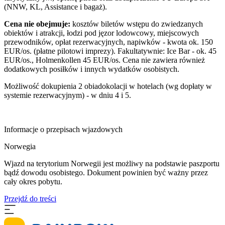
(NNW, KL, Assistance i bagaż).
Cena nie obejmuje:
kosztów biletów wstępu do zwiedzanych
obiektów i atrakcji, łodzi pod jęzor lodowcowy, miejscowych
przewodników, opłat rezerwacyjnych, napiwków - kwota ok. 150
EUR/os. (płatne pilotowi imprezy). Fakultatywnie: Ice Bar - ok. 45
EUR/os., Holmenkollen 45 EUR/os. Cena nie zawiera również
dodatkowych posiłków i innych wydatków osobistych.
Możliwość dokupienia 2 obiadokolacji w hotelach (wg dopłaty w
systemie rezerwacyjnym) - w dniu 4 i 5.
Informacje o przepisach wjazdowych
Norwegia
Wjazd na terytorium Norwegii jest możliwy na podstawie paszportu
bądź dowodu osobistego. Dokument powinien być ważny przez
cały okres pobytu.
Przejdź do treści