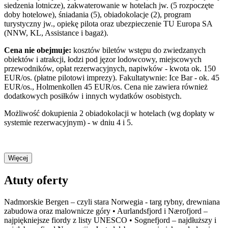
siedzenia lotnicze), zakwaterowanie w hotelach jw. (5 rozpoczęte
doby hotelowe), śniadania (5), obiadokolacje (2), program
turystyczny jw., opiekę pilota oraz ubezpieczenie TU Europa SA
(NNW, KL, Assistance i bagaż).
Cena nie obejmuje:
kosztów biletów wstępu do zwiedzanych
obiektów i atrakcji, łodzi pod jęzor lodowcowy, miejscowych
przewodników, opłat rezerwacyjnych, napiwków - kwota ok. 150
EUR/os. (płatne pilotowi imprezy). Fakultatywnie: Ice Bar - ok. 45
EUR/os., Holmenkollen 45 EUR/os. Cena nie zawiera również
dodatkowych posiłków i innych wydatków osobistych.
Możliwość dokupienia 2 obiadokolacji w hotelach (wg dopłaty w
systemie rezerwacyjnym) - w dniu 4 i 5.
Więcej
Atuty oferty
Nadmorskie Bergen – czyli stara Norwegia - targ rybny, drewniana
zabudowa oraz malownicze góry • Aurlandsfjord i Nærofjord –
najpiękniejsze fiordy z listy UNESCO • Sognefjord – najdłuższy i