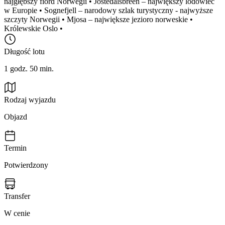
najgłębszy fiord Norwegii • Jostedalsbreen – największy lodowiec
w Europie • Sognefjell – narodowy szlak turystyczny - najwyższe
szczyty Norwegii • Mjosa – największe jezioro norweskie •
Królewskie Oslo •
Długość lotu
1 godz. 50 min.
Rodzaj wyjazdu
Objazd
Termin
Potwierdzony
Transfer
W cenie