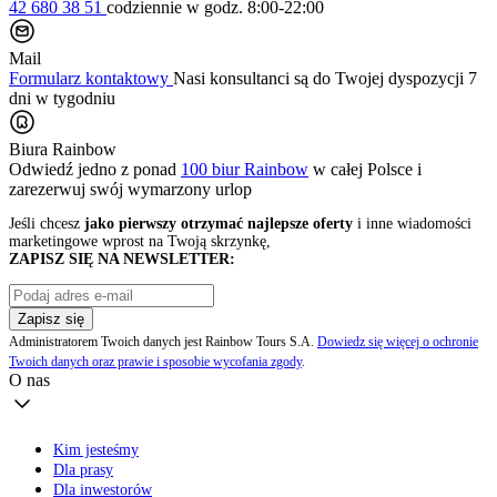
42 680 38 51
codziennie
w godz. 8:00-22:00
Mail
Formularz kontaktowy
Nasi konsultanci są do Twojej dyspozycji 7
dni w tygodniu
Biura Rainbow
Odwiedź jedno z ponad
100 biur Rainbow
w całej Polsce i
zarezerwuj swój
wymarzony urlop
Jeśli chcesz
jako pierwszy otrzymać najlepsze oferty
i inne wiadomości
marketingowe wprost na Twoją skrzynkę,
ZAPISZ SIĘ NA NEWSLETTER:
Zapisz się
Administratorem Twoich danych jest Rainbow Tours S.A.
Dowiedz się więcej o ochronie
Twoich danych oraz prawie i sposobie wycofania zgody
.
O nas
Kim jesteśmy
Dla prasy
Dla inwestorów