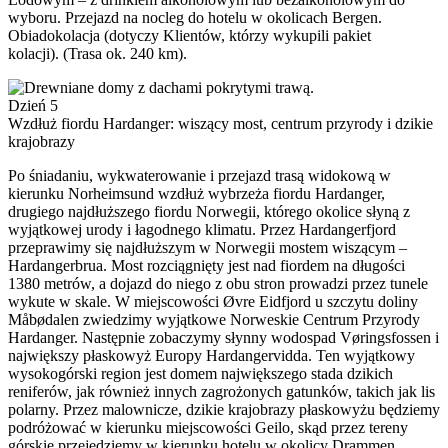
wyboru. Przejazd na nocleg do hotelu w okolicach Bergen.
Obiadokolacja (dotyczy Klientów, którzy wykupili pakiet
kolacji). (Trasa ok. 240 km).
Dzień 5
Wzdłuż fiordu Hardanger: wiszący most, centrum przyrody i dzikie
krajobrazy
Po śniadaniu, wykwaterowanie i przejazd trasą widokową w
kierunku Norheimsund wzdłuż wybrzeża fiordu Hardanger,
drugiego najdłuższego fiordu Norwegii, którego okolice słyną z
wyjątkowej urody i łagodnego klimatu. Przez Hardangerfjord
przeprawimy się najdłuższym w Norwegii mostem wiszącym –
Hardangerbrua. Most rozciągnięty jest nad fiordem na długości
1380 metrów, a dojazd do niego z obu stron prowadzi przez tunele
wykute w skale. W miejscowości Øvre Eidfjord u szczytu doliny
Måbødalen zwiedzimy wyjątkowe Norweskie Centrum Przyrody
Hardanger. Następnie zobaczymy słynny wodospad Vøringsfossen i
największy płaskowyż Europy Hardangervidda. Ten wyjątkowy
wysokogórski region jest domem największego stada dzikich
reniferów, jak również innych zagrożonych gatunków, takich jak lis
polarny. Przez malownicze, dzikie krajobrazy płaskowyżu będziemy
podróżować w kierunku miejscowości Geilo, skąd przez tereny
górskie przejedziemy w kierunku hotelu w okolicy Drammen.