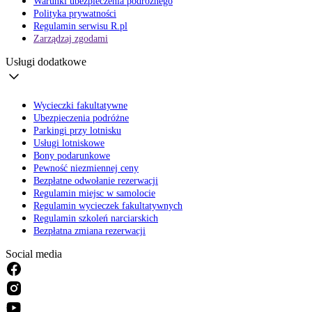
Warunki ubezpieczenia podróżnego
Polityka prywatności
Regulamin serwisu R.pl
Zarządzaj zgodami
Usługi dodatkowe
Wycieczki fakultatywne
Ubezpieczenia podróżne
Parkingi przy lotnisku
Usługi lotniskowe
Bony podarunkowe
Pewność niezmiennej ceny
Bezpłatne odwołanie rezerwacji
Regulamin miejsc w samolocie
Regulamin wycieczek fakultatywnych
Regulamin szkoleń narciarskich
Bezpłatna zmiana rezerwacji
Social media