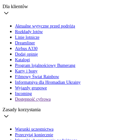
Dla klientów
Aktualne wytyczne przed podróżą
Rozkłady lotów
Linie lotnicze
Dreamliner
Airbus A330
Dodaj opinię
Katalogi
Program lojalnościowy Bumerang
Karty i bony
Filmowy Świat Rainbow
Informatsiya dla Hromadian Ukrainy
Wyjazdy grupowe
Incoming
Dostępność cyfrowa
Zasady korzystania
Warunki uczestnictwa
Przeczytaj koniecznie