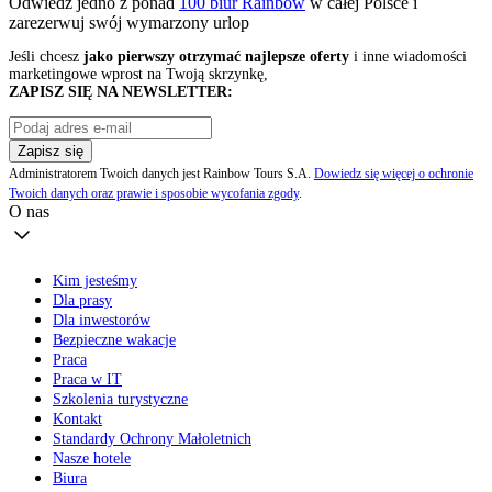
Odwiedź jedno z ponad
100 biur Rainbow
w całej Polsce i
zarezerwuj swój
wymarzony urlop
Jeśli chcesz
jako pierwszy otrzymać najlepsze oferty
i inne wiadomości
marketingowe wprost na Twoją skrzynkę,
ZAPISZ SIĘ NA NEWSLETTER:
Zapisz się
Administratorem Twoich danych jest Rainbow Tours S.A.
Dowiedz się więcej o ochronie
Twoich danych oraz prawie i sposobie wycofania zgody
.
O nas
Kim jesteśmy
Dla prasy
Dla inwestorów
Bezpieczne wakacje
Praca
Praca w IT
Szkolenia turystyczne
Kontakt
Standardy Ochrony Małoletnich
Nasze hotele
Biura