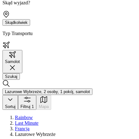
Skąd wyjazd?
Skądkolwiek
Typ Transportu
Samolot
Szukaj
Lazurowe Wybrzeże, 2 osoby, 1 pokój, samolot
Sortuj
Filtruj
1
Mapa
Rainbow
Last Minute
Francja
Lazurowe Wybrzeże