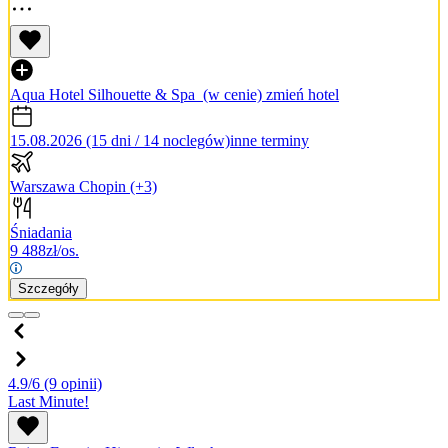
Aqua Hotel Silhouette & Spa
(w cenie)
zmień hotel
15.08.2026 (15 dni / 14 noclegów)
inne terminy
Warszawa Chopin
(+3)
Śniadania
9 488
zł/os.
Szczegóły
4.9/6
(9 opinii)
Last Minute!