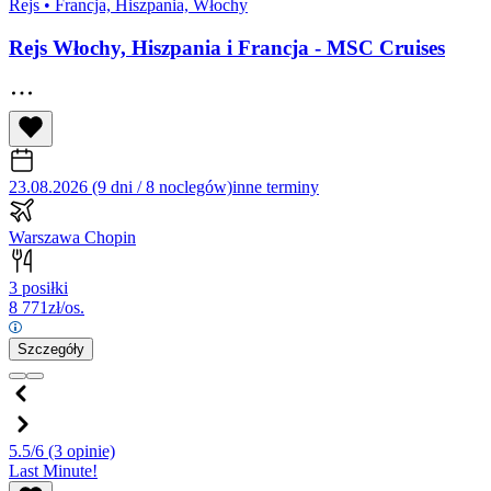
Rejs
•
Francja, Hiszpania, Włochy
Rejs Włochy, Hiszpania i Francja - MSC Cruises
23.08.2026 (9 dni / 8 noclegów)
inne terminy
Warszawa Chopin
3 posiłki
8 771
zł/os.
Szczegóły
5.5/6
(3 opinie)
Last Minute!