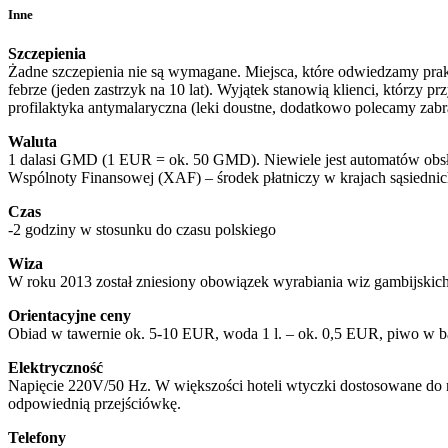
Inne
Szczepienia
Żadne szczepienia nie są wymagane. Miejsca, które odwiedzamy prakt
febrze (jeden zastrzyk na 10 lat). Wyjątek stanowią klienci, którzy
profilaktyka antymalaryczna (leki doustne, dodatkowo polecamy zab
Waluta
1 dalasi GMD (1 EUR = ok. 50 GMD). Niewiele jest automatów obsłu
Wspólnoty Finansowej (XAF) – środek płatniczy w krajach sąsiednich
Czas
-2 godziny w stosunku do czasu polskiego
Wiza
W roku 2013 został zniesiony obowiązek wyrabiania wiz gambijskich
Orientacyjne ceny
Obiad w tawernie ok. 5-10 EUR, woda 1 l. – ok. 0,5 EUR, piwo w 
Elektryczność
Napięcie 220V/50 Hz. W większości hoteli wtyczki dostosowane do n
odpowiednią przejściówkę.
Telefony