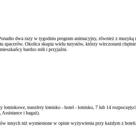
ness. Ponadto dwa razy w tygodniu program animacyjny, również z muzy
 spacerów. Okolica skupia wielu turystów, którzy wieczorami chętnie k
mieszkańcy bardzo mili i przyjaźni.
y lotniskowe, transfery lotnisko - hotel - lotnisko, 7 lub 14 rozpocz
Assistance i bagaż).
ów innych niż wymienione w opisie wyżywienia przy każdym z hoteli, n