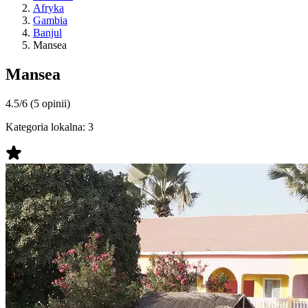
Afryka
Gambia
Banjul
Mansea
Mansea
4.5/6
(5 opinii)
Kategoria lokalna:
3