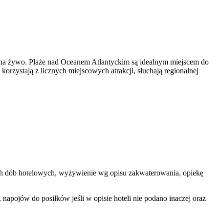
ką na żywo. Plaże nad Oceanem Atlantyckim są idealnym miejscem do
orzystają z licznych miejscowych atrakcji, słuchają regionalnej
ętych dób hotelowych, wyżywienie wg opisu zakwaterowania, opiekę
apojów do posiłków jeśli w opisie hoteli nie podano inaczej oraz