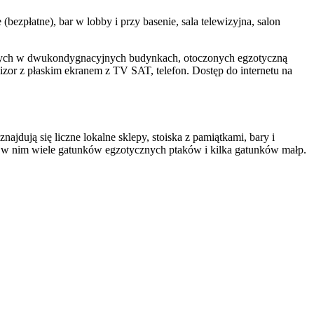
(bezpłatne), bar w lobby i przy basenie, sala telewizyjna, salon
nych w dwukondygnacyjnych budynkach, otoczonych egzotyczną
wizor z płaskim ekranem z TV SAT, telefon. Dostęp do internetu na
jdują się liczne lokalne sklepy, stoiska z pamiątkami, bary i
o, a w nim wiele gatunków egzotycznych ptaków i kilka gatunków małp.