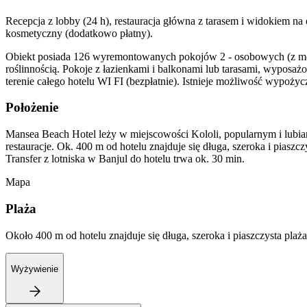
Recepcja z lobby (24 h), restauracja główna z tarasem i widokiem na o
kosmetyczny (dodatkowo płatny).
Obiekt posiada 126 wyremontowanych pokojów 2 - osobowych (z m
roślinnością. Pokoje z łazienkami i balkonami lub tarasami, wyposaż
terenie całego hotelu WI FI (bezpłatnie). Istnieje możliwość wypożycz
Położenie
Mansea Beach Hotel leży w miejscowości Kololi, popularnym i lubiany
restauracje. Ok. 400 m od hotelu znajduje się długa, szeroka i pias
Transfer z lotniska w Banjul do hotelu trwa ok. 30 min.
Mapa
Plaża
Około 400 m od hotelu znajduje się długa, szeroka i piaszczysta plaża
Wyżywienie