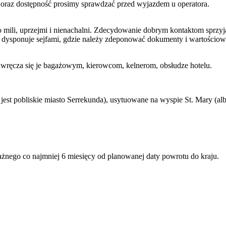
y oraz dostępność prosimy sprawdzać przed wyjazdem u operatora.
 mili, uprzejmi i nienachalni. Zdecydowanie dobrym kontaktom sprzyja
l dysponuje sejfami, gdzie należy zdeponować dokumenty i wartościow
 wręcza się je bagażowym, kierowcom, kelnerom, obsłudze hotelu.
 jest pobliskie miasto Serrekunda), usytuowane na wyspie St. Mary (al
ażnego co najmniej 6 miesięcy od planowanej daty powrotu do kraju.