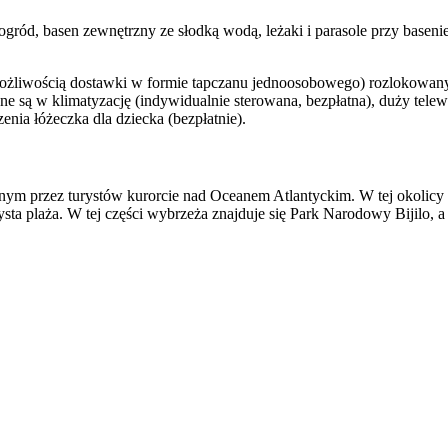
gród, basen zewnętrzny ze słodką wodą, leżaki i parasole przy basenie 
ożliwością dostawki w formie tapczanu jednoosobowego) rozlokowa
one są w klimatyzację (indywidualnie sterowana, bezpłatna), duży tele
enia łóżeczka dla dziecka (bezpłatnie).
m przez turystów kurorcie nad Oceanem Atlantyckim. W tej okolicy zna
zczysta plaża. W tej części wybrzeża znajduje się Park Narodowy Bijil