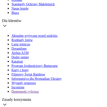
Standardy Ochrony Małoletnich
Nasze hotele
Biura
Dla klientów
Aktualne wytyczne przed podróżą
Rozkłady lotów
Linie lotnicze
Dreamliner
Airbus A330
Dodaj opinię
Katalogi
Program lojalnościowy Bumerang
Karty i bony
Filmowy Świat Rainbow
Informatsiya dla Hromadian Ukrainy
Wyjazdy grupowe
Incoming
Dostępność cyfrowa
Zasady korzystania