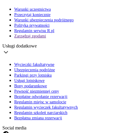
Warunki uczestnictwa
Przeczytaj koniecznie
Warunki ubezpieczenia podróżnego
Polityka prywatności
Regulamin serwisu R.pl
Zarządzaj zgodami
Usługi dodatkowe
Wycieczki fakultatywne
Ubezpieczenia podróżne
Parkingi przy lotnisku
Usługi lotniskowe
Bony podarunkowe
Pewność niezmiennej ceny
Bezpłatne odwołanie rezerwacji
Regulamin miejsc w samolocie
Regulamin wycieczek fakultatywnych
Regulamin szkoleń narciarskich
Bezpłatna zmiana rezerwacji
Social media