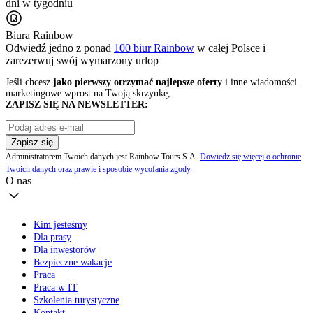
dni w tygodniu
Biura Rainbow
Odwiedź jedno z ponad
100 biur Rainbow
w całej Polsce i
zarezerwuj swój
wymarzony urlop
Jeśli chcesz
jako pierwszy otrzymać najlepsze oferty
i inne wiadomości
marketingowe wprost na Twoją skrzynkę,
ZAPISZ SIĘ NA NEWSLETTER:
Zapisz się
Administratorem Twoich danych jest Rainbow Tours S.A.
Dowiedz się więcej o ochronie
Twoich danych oraz prawie i sposobie wycofania zgody
.
O nas
Kim jesteśmy
Dla prasy
Dla inwestorów
Bezpieczne wakacje
Praca
Praca w IT
Szkolenia turystyczne
Kontakt