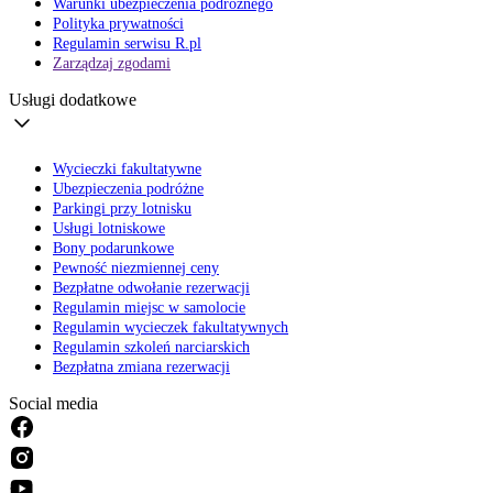
Warunki ubezpieczenia podróżnego
Polityka prywatności
Regulamin serwisu R.pl
Zarządzaj zgodami
Usługi dodatkowe
Wycieczki fakultatywne
Ubezpieczenia podróżne
Parkingi przy lotnisku
Usługi lotniskowe
Bony podarunkowe
Pewność niezmiennej ceny
Bezpłatne odwołanie rezerwacji
Regulamin miejsc w samolocie
Regulamin wycieczek fakultatywnych
Regulamin szkoleń narciarskich
Bezpłatna zmiana rezerwacji
Social media