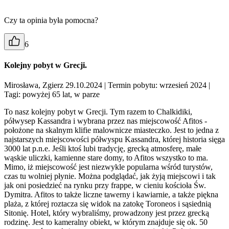
Czy ta opinia była pomocna?
6
Kolejny pobyt w Grecji.
Mirosława, Zgierz 29.10.2024
| Termin pobytu: wrzesień 2024
|
Tagi: powyżej 65 lat, w parze
To nasz kolejny pobyt w Grecji. Tym razem to Chalkidiki,
półwysep Kassandra i wybrana przez nas miejscowość Afitos -
położone na skalnym klifie malownicze miasteczko. Jest to jedna z
najstarszych miejscowości półwyspu Kassandra, której historia sięga
3000 lat p.n.e. Jeśli ktoś lubi tradycję, grecką atmosferę, małe
wąskie uliczki, kamienne stare domy, to Afitos wszystko to ma.
Mimo, iż miejscowość jest niezwykle popularna wśród turystów,
czas tu wolniej płynie. Można podglądać, jak żyją miejscowi i tak
jak oni posiedzieć na rynku przy frappe, w cieniu kościoła Św.
Dymitra. Afitos to także liczne tawerny i kawiarnie, a także piękna
plaża, z której roztacza się widok na zatokę Toroneos i sąsiednią
Sitonię. Hotel, który wybraliśmy, prowadzony jest przez grecką
rodzinę. Jest to kameralny obiekt, w którym znajduje się ok. 50