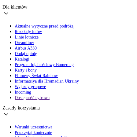
Dla klientów
Aktualne wytyczne przed podróżą
Rozkłady lotów
Linie lotnicze
Dreamliner
Airbus A330
Dodaj opinię
Katalogi
Program lojalnościowy Bumerang
Karty i bony
Filmowy Świat Rainbow
Informatsiya dla Hromadian Ukrainy
Wyjazdy grupowe
Incoming
Dostępność cyfrowa
Zasady korzystania
Warunki uczestnictwa
Przeczytaj koniecznie