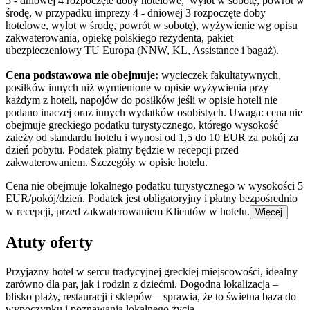
5 - dniowej 4 rozpoczęte doby hotelowe, wylot w sobotę, powrót w
środę, w przypadku imprezy 4 - dniowej 3 rozpoczęte doby
hotelowe, wylot w środę, powrót w sobotę), wyżywienie wg opisu
zakwaterowania, opiekę polskiego rezydenta, pakiet
ubezpieczeniowy TU Europa (NNW, KL, Assistance i bagaż).
Cena podstawowa nie obejmuje:
wycieczek fakultatywnych,
posiłków innych niż wymienione w opisie wyżywienia przy
każdym z hoteli, napojów do posiłków jeśli w opisie hoteli nie
podano inaczej oraz innych wydatków osobistych. Uwaga: cena nie
obejmuje greckiego podatku turystycznego, którego wysokość
zależy od standardu hotelu i wynosi od 1,5 do 10 EUR za pokój za
dzień pobytu. Podatek płatny będzie w recepcji przed
zakwaterowaniem. Szczegóły w opisie hotelu.
Cena nie obejmuje lokalnego podatku turystycznego w wysokości 5
EUR/pokój/dzień. Podatek jest obligatoryjny i płatny bezpośrednio
w recepcji, przed zakwaterowaniem Klientów w hotelu.
Więcej
Atuty oferty
Przyjazny hotel w sercu tradycyjnej greckiej miejscowości, idealny
zarówno dla par, jak i rodzin z dziećmi. Dogodna lokalizacja –
blisko plaży, restauracji i sklepów – sprawia, że to świetna baza do
wypoczynku i poznawania lokalnego życia.