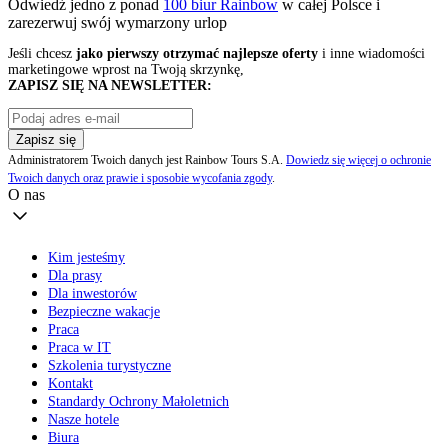
Odwiedź jedno z ponad
100 biur Rainbow
w całej Polsce i
zarezerwuj swój
wymarzony urlop
Jeśli chcesz
jako pierwszy otrzymać najlepsze oferty
i inne wiadomości
marketingowe wprost na Twoją skrzynkę,
ZAPISZ SIĘ NA NEWSLETTER:
Zapisz się
Administratorem Twoich danych jest Rainbow Tours S.A.
Dowiedz się więcej o ochronie
Twoich danych oraz prawie i sposobie wycofania zgody
.
O nas
Kim jesteśmy
Dla prasy
Dla inwestorów
Bezpieczne wakacje
Praca
Praca w IT
Szkolenia turystyczne
Kontakt
Standardy Ochrony Małoletnich
Nasze hotele
Biura