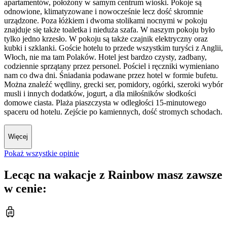
apartamentów, położony w samym centrum wioski. Pokoje są
odnowione, klimatyzowane i nowocześnie lecz dość skromnie
urządzone. Poza łóżkiem i dwoma stolikami nocnymi w pokoju
znajduje się także toaletka i nieduża szafa. W naszym pokoju było
tylko jedno krzesło. W pokoju są także czajnik elektryczny oraz
kubki i szklanki. Goście hotelu to przede wszystkim turyści z Anglii,
Włoch, nie ma tam Polaków. Hotel jest bardzo czysty, zadbany,
codziennie sprzątany przez personel. Pościel i ręczniki wymieniano
nam co dwa dni. Śniadania podawane przez hotel w formie bufetu.
Można znaleźć wędliny, grecki ser, pomidory, ogórki, szeroki wybór
musli i innych dodatków, jogurt, a dla miłośników słodkości
domowe ciasta. Plaża piaszczysta w odległości 15-minutowego
spaceru od hotelu. Zejście po kamiennych, dość stromych schodach.
Więcej
Pokaż wszystkie opinie
Lecąc na wakacje z Rainbow masz zawsze
w cenie: