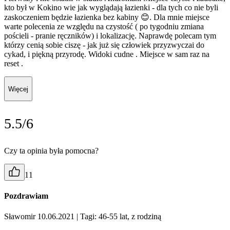
kto był w Kokino wie jak wyglądają łazienki - dla tych co nie byli
zaskoczeniem będzie łazienka bez kabiny 😊. Dla mnie miejsce
warte polecenia ze względu na czystość ( po tygodniu zmiana
pościeli - pranie ręczników) i lokalizację. Naprawdę polecam tym
którzy cenią sobie ciszę - jak już się człowiek przyzwyczai do
cykad, i piękną przyrodę. Widoki cudne . Miejsce w sam raz na
reset .
Więcej
5.5/6
Czy ta opinia była pomocna?
11
Pozdrawiam
Sławomir 10.06.2021
| Tagi: 46-55 lat, z rodziną