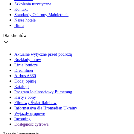
Szkolenia turystyczne
Kontakt
Standardy Ochrony Małoletnich
Nasze hotele
Biura
Dla klientów
Aktualne wytyczne przed podróżą
Rozkłady lotów
Linie lotnicze
Dreamliner
Airbus A330
Dodaj opinię
Katalogi
Program lojalnościowy Bumerang
Karty i bony
Filmowy Świat Rainbow
Informatsiya dla Hromadian Ukrainy
Wyjazdy grupowe
Incoming
Dostępność cyfrowa