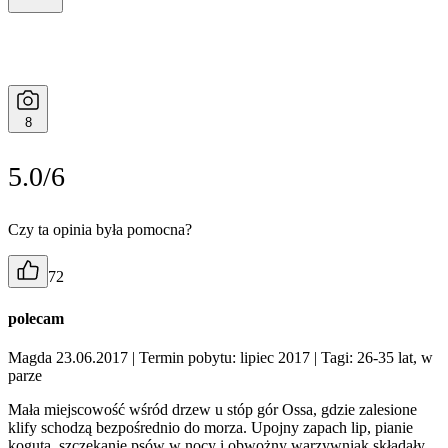
8
5.0/6
Czy ta opinia była pomocna?
72
polecam
Magda 23.06.2017
| Termin pobytu: lipiec 2017
| Tagi: 26-35 lat, w
parze
Mała miejscowość wśród drzew u stóp gór Ossa, gdzie zalesione
klify schodzą bezpośrednio do morza. Upojny zapach lip, pianie
koguta, szczekanie psów w nocy i obwożny warzywniak składały