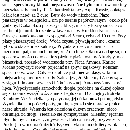
sie na specyficzny klimat miejscowości. Nie było komarów, niestety
przeszkadzały muchy. Plaża kamienista przy Aqua Rossie, opłatą za
leżak jest napój za 2 euro. Buty do wody niezbędne. Plaże
piaszczyste w odległości 2 km po terenie pagórkowatym - około pół
godziny. Dzika plaża pieszczysta bliżej, niestety leżały śmiecie co
psuło mi jej urok. Jedzenie w tawernach w Kokkino Nero jak na
Grecję stosunkowo tanie - spagetti od 5 euro, ryba od 10 euro. Przy
plaży piaszczystej drożej. Woda czysta, pływają srebrne i czarne
rybki, widziałam też kalmary. Pogoda w czercu zmienna - na
przemian upał, dni pochmurne, ze 2 dni burz. Okolica nadaje się do
spacerów, można odwiedaić sąsiednie plaże, wanny Afrodyty, most
bizantyjski, poszukać wodospodu przy Platia Ammos, Karitsę.
Można pożyczyć rower, pojechać na spływ kajakowy. Polecam
spacer do wąwozu Calypso- dobrze jest mieć adidasy, w kilku
miejscach są liny przez skały. Zaletą jest, że Meteory i Ateny są w
zasięgu 1 dniowej wycieczki fakultatywnej. Autobusy kursują od
lipca. Wypożyczenie szmochodu drogie, podobna na dłużej opłaca
się z Salonik wziąść wóz, a nie z Leptokarii. Dla chętnych strefa
Rainbow. Właścicielka sympatyczna, jej córka mówi po angielsku.
Wymieniła nam pościel po tygodniu, zgodziła sie uprać w pralce
nasze ubrania. Weranda jest ocieniona dużym orzechem, nieco
odsunięta od drogi - siedziało sie sympatycznie. Mieliśmy ręczniki,
płyn do mycia naczyń, zmywaczek. Polecam resztę przywieżć z
Polski (np worki na śmiecie). Był wentylator i moskitiery w oknach,
nie było gorąco. Czajnik elektryczny 1 na pietro, lodówka i