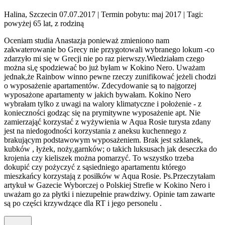
Halina, Szczecin 07.07.2017
| Termin pobytu: maj 2017
| Tagi:
powyżej 65 lat, z rodziną
Oceniam studia Anastazja ponieważ zmieniono nam
zakwaterowanie bo Grecy nie przygotowali wybranego lokum -co
zdarzyło mi się w Grecji nie po raz pierwszy.Wiedziałam czego
można si,ę spodziewać bo już byłam w Kokino Nero. Uważam
jednak,że Rainbow winno pewne rzeczy zunifikować jeżeli chodzi
o wyposażenie apartamentów. Zdecydowanie są to najgorzej
wyposażone apartamenty w jakich bywałam. Kokino Nero
wybrałam tylko z uwagi na walory klimatyczne i położenie - z
konieczności godząc się na prymitywne wyposażenie apt. Nie
zamierzająć korzystać z wyżywienia w Aqua Rosie turysta zdany
jest na niedogodności korzystania z aneksu kuchennego z
brakującym podstawowym wyposażeniem. Brak jest szklanek,
kubków , łyżek, noży,garnków; o takich luksusach jak deseczka do
krojenia czy kieliszek można pomarzyć. To wszystko trzeba
dokupić czy pożyczyć z sąsiedniego apartamentu którego
mieszkańcy korzystają z posiłków w Aqua Rosie. Ps.Przeczytałam
artykuł w Gazecie Wyborczej o Polskiej Strefie w Kokino Nero i
uważam go za płytki i niezupełnie prawdziwy. Opinie tam zawarte
są po części krzywdzące dla RT i jego personelu .