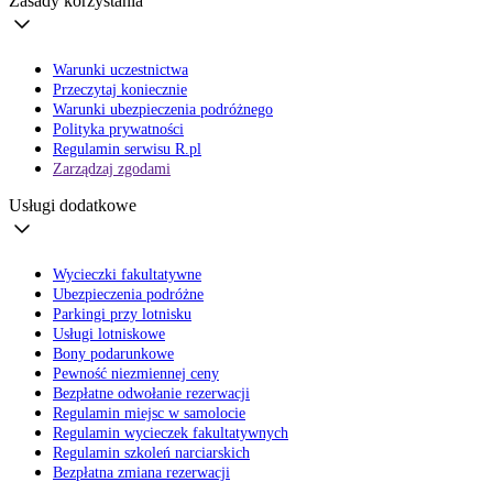
Zasady korzystania
Warunki uczestnictwa
Przeczytaj koniecznie
Warunki ubezpieczenia podróżnego
Polityka prywatności
Regulamin serwisu R.pl
Zarządzaj zgodami
Usługi dodatkowe
Wycieczki fakultatywne
Ubezpieczenia podróżne
Parkingi przy lotnisku
Usługi lotniskowe
Bony podarunkowe
Pewność niezmiennej ceny
Bezpłatne odwołanie rezerwacji
Regulamin miejsc w samolocie
Regulamin wycieczek fakultatywnych
Regulamin szkoleń narciarskich
Bezpłatna zmiana rezerwacji