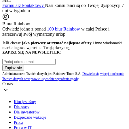
Mail
Formularz kontaktowy
Nasi konsultanci są do Twojej dyspozycji 7
dni w tygodniu
Biura Rainbow
Odwiedź jedno z ponad
100 biur Rainbow
w całej Polsce i
zarezerwuj swój
wymarzony urlop
Jeśli chcesz
jako pierwszy otrzymać najlepsze oferty
i inne wiadomości
marketingowe wprost na Twoją skrzynkę,
ZAPISZ SIĘ NA NEWSLETTER:
Zapisz się
Administratorem Twoich danych jest Rainbow Tours S.A.
Dowiedz się więcej o ochronie
Twoich danych oraz prawie i sposobie wycofania zgody
.
O nas
Kim jesteśmy
Dla prasy
Dla inwestorów
Bezpieczne wakacje
Praca
Praca w IT