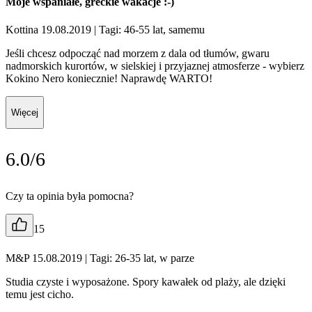
Moje wspaniałe, greckie wakacje :-)
Kottina 19.08.2019
| Tagi: 46-55 lat, samemu
Jeśli chcesz odpocząć nad morzem z dala od tłumów, gwaru
nadmorskich kurortów, w sielskiej i przyjaznej atmosferze - wybierz
Kokino Nero koniecznie! Naprawdę WARTO!
Więcej
6.0/6
Czy ta opinia była pomocna?
15
M&P 15.08.2019
| Tagi: 26-35 lat, w parze
Studia czyste i wyposażone. Spory kawałek od plaży, ale dzięki
temu jest cicho.