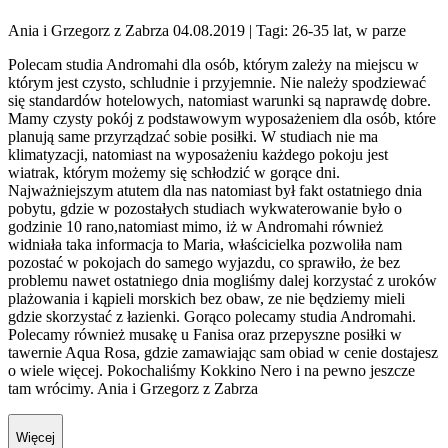
Ania i Grzegorz z Zabrza 04.08.2019
| Tagi: 26-35 lat, w parze
Polecam studia Andromahi dla osób, którym zależy na miejscu w
którym jest czysto, schludnie i przyjemnie. Nie należy spodziewać
się standardów hotelowych, natomiast warunki są naprawdę dobre.
Mamy czysty pokój z podstawowym wyposażeniem dla osób, które
planują same przyrządzać sobie posiłki. W studiach nie ma
klimatyzacji, natomiast na wyposażeniu każdego pokoju jest
wiatrak, którym możemy się schłodzić w gorące dni.
Najważniejszym atutem dla nas natomiast był fakt ostatniego dnia
pobytu, gdzie w pozostałych studiach wykwaterowanie było o
godzinie 10 rano,natomiast mimo, iż w Andromahi również
widniała taka informacja to Maria, właścicielka pozwoliła nam
pozostać w pokojach do samego wyjazdu, co sprawiło, że bez
problemu nawet ostatniego dnia mogliśmy dalej korzystać z uroków
plażowania i kąpieli morskich bez obaw, ze nie będziemy mieli
gdzie skorzystać z łazienki. Gorąco polecamy studia Andromahi.
Polecamy również musakę u Fanisa oraz przepyszne posiłki w
tawernie Aqua Rosa, gdzie zamawiając sam obiad w cenie dostajesz
o wiele więcej. Pokochaliśmy Kokkino Nero i na pewno jeszcze
tam wrócimy. Ania i Grzegorz z Zabrza
Więcej