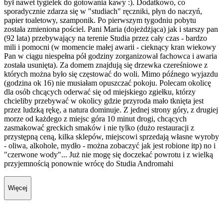
był nawet tygielek do gotowania kawy :). Dodatkowo, co
sporadycznie zdarza się w "studiach" ręczniki, płyn do naczyń,
papier toaletowy, szamponik. Po pierwszym tygodniu pobytu
została zmieniona pościel. Pani Maria (dojeżdżjąca) jak i starszy pan
(92 lata) przebywający na terenie Studia przez cały czas - bardzo
mili i pomocni (w momencie małej awarii - cieknący kran wiekowy
Pan w ciągu niespełna pół godziny zorganizował fachowca i awaria
została usunięta). Za domem znajdują się drzewka czereśniowe z
których można było się częstować do woli. Mimo późnego wyjazdu
(godzina ok 16) nie musiałam opuszczać pokoju. Polecam okolicę
dla osób chcących oderwać się od miejskiego zgiełku, którzy
chcieliby przebywać w okolicy gdzie przyroda mało tknięta jest
przez ludzką rękę, a natura dominuje. Z jednej strony góry, z drugiej
morze od każdego z miejsc góra 10 minut drogi, chcących
zasmakować greckich smaków i nie tylko (dużo restauracji z
przystępną ceną, kilka sklepów, miejscowi sprzedają własne wyroby
- oliwa, alkohole, mydło - można zobaczyć jak jest robione itp) no i
"czerwone wody"... Już nie mogę się doczekać powrotu i z wielką
przyjemnością ponownie wrócę do Studia Andromahi
Więcej