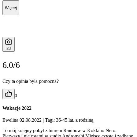
Więcej
23
6.0/6
Czy ta opinia była pomocna?
0
Wakacje 2022
Ewelina 02.08.2022
| Tagi: 36-45 lat, z rodziną
To mój kolejny pobyt z biurem Rainbow w Kokkino Nero.
Pierwszy i nie ostatni w studio Andromahi Miejsce czyste i zadbane,