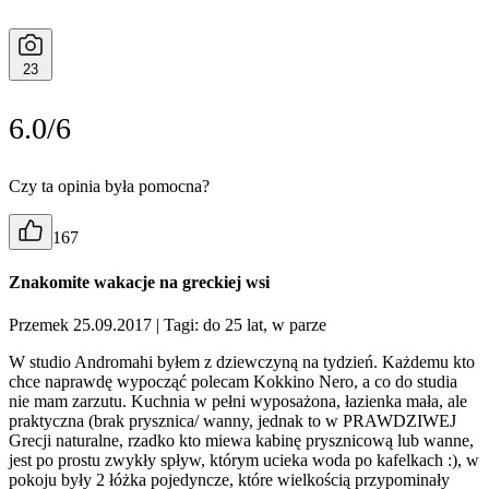
23
6.0/6
Czy ta opinia była pomocna?
167
Znakomite wakacje na greckiej wsi
Przemek 25.09.2017
| Tagi: do 25 lat, w parze
W studio Andromahi byłem z dziewczyną na tydzień. Każdemu kto
chce naprawdę wypocząć polecam Kokkino Nero, a co do studia
nie mam zarzutu. Kuchnia w pełni wyposażona, łazienka mała, ale
praktyczna (brak prysznica/ wanny, jednak to w PRAWDZIWEJ
Grecji naturalne, rzadko kto miewa kabinę prysznicową lub wanne,
jest po prostu zwykły spływ, którym ucieka woda po kafelkach :), w
pokoju były 2 łóżka pojedyncze, które wielkością przypominały