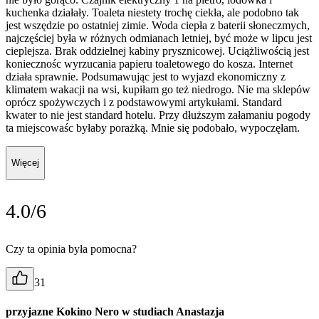
kuchenka działały. Toaleta niestety trochę ciekła, ale podobno tak
jest wszędzie po ostatniej zimie. Woda ciepła z baterii słoneczmych,
najczęściej była w różnych odmianach letniej, być może w lipcu jest
cieplejsza. Brak oddzielnej kabiny prysznicowej. Uciążliwością jest
koniecznośc wyrzucania papieru toaletowego do kosza. Internet
działa sprawnie. Podsumawując jest to wyjazd ekonomiczny z
klimatem wakacji na wsi, kupiłam go też niedrogo. Nie ma sklepów
oprócz spożywczych i z podstawowymi artykułami. Standard
kwater to nie jest standard hotelu. Przy dłuższym załamaniu pogody
ta miejscowaśc byłaby porażką. Mnie się podobało, wypoczęłam.
Więcej
4.0/6
Czy ta opinia była pomocna?
31
przyjazne Kokino Nero w studiach Anastazja