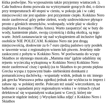
łóżka podwójne. Na wyposażeniu także przyjemny wiatraczek :).
Cała budowa domu pozwala na wytrzymanie gorących dni, o dziwo
przy temperaturach 40 stopni w cieniu, w pokoju jak i w całej
miejscowości nie jest upalnie- jest przyjemnie ciepło. Kokkino Nero
może zaoferować góry pełne zieleni, wody uzdrowiskowe płynące
prosto z górskich strumyków, wodospady, wiele plaż w okolicy
(najlepsza Kutsupia i Platia Amos). Warto zaopatrzyć się w buty do
wody, kamieniste plaże, swoją czystością i dziką okolicą, są tego
warte. Jeżeli zastanawiacie się nad wykupieniem all inclusive light
osobiście NIE POLECAM. Kokkino Nero nie jest drogą
miejscowością, dosłownie za 6-7 euro zjedzą państwo syty posiłek
w tawernie wraz z regionalnym winem lub piwem. Jesteśmy mile
zaskoczeni z pobytu w Kokkino Nero. W porównaniu do wyspy
Skiathos ze słynnego musicalu ,,Mamma mia'' (gdzie udaliśmy się
rejsem- wycieczką wykupioną w Kokkino Nero) Kokkino Nero
może zaoferować ciszę i spokój (za to Skiathos to po prostu piękna
Grecka wyspa z typowymi biało- niebieskimi domkami z
pomarańczową dachówką - wspaniały widok, jednak to nic innego
jak grecka Warszawa pełna zgiełku) jednak nie wyklucza to imprez i
zabaw np. w polskiej strefie. Polecam też usiaść wieczorkiem, na
balkonie z sąsiadami przy regionalnym winku i w rytmach cykad
delektować się wspaniałymi wakacjami w Grecji, której nie
poznacie nigdzie indziej :) Wysyłam kilka zdjęć z Kokkino Nero i
Skiathos