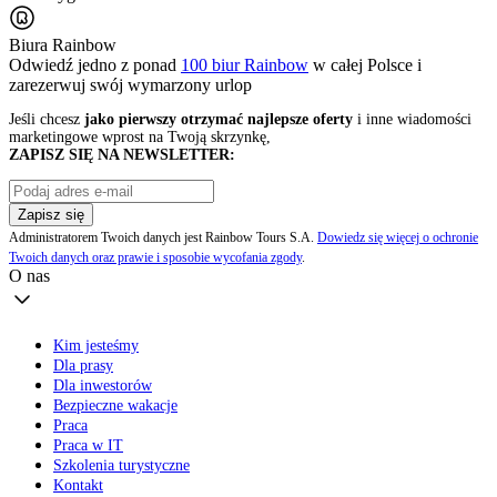
Biura Rainbow
Odwiedź jedno z ponad
100 biur Rainbow
w całej Polsce i
zarezerwuj swój
wymarzony urlop
Jeśli chcesz
jako pierwszy otrzymać najlepsze oferty
i inne wiadomości
marketingowe wprost na Twoją skrzynkę,
ZAPISZ SIĘ NA NEWSLETTER:
Zapisz się
Administratorem Twoich danych jest Rainbow Tours S.A.
Dowiedz się więcej o ochronie
Twoich danych oraz prawie i sposobie wycofania zgody
.
O nas
Kim jesteśmy
Dla prasy
Dla inwestorów
Bezpieczne wakacje
Praca
Praca w IT
Szkolenia turystyczne
Kontakt