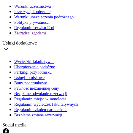
Warunki uczestnictwa
Przeczytaj koniecznie
Warunki ubezpieczenia podróżnego
Polityka prywatności
Regulamin serwisu R.pl
Zarządzaj zgodami
Usługi dodatkowe
Wycieczki fakultatywne
Ubezpieczenia podróżne
Parkingi przy lotnisku
Usługi lotniskowe
Bony podarunkowe
Pewność niezmiennej ceny
Bezpłatne odwołanie rezerwacji
Regulamin miejsc w samolocie
Regulamin wycieczek fakultatywnych
Regulamin szkoleń narciarskich
Bezpłatna zmiana rezerwacji
Social media