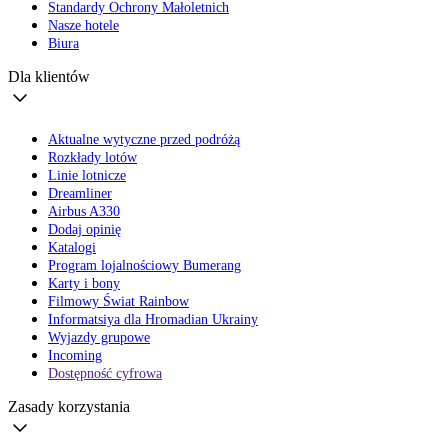
Standardy Ochrony Małoletnich
Nasze hotele
Biura
Dla klientów
Aktualne wytyczne przed podróżą
Rozkłady lotów
Linie lotnicze
Dreamliner
Airbus A330
Dodaj opinię
Katalogi
Program lojalnościowy Bumerang
Karty i bony
Filmowy Świat Rainbow
Informatsiya dla Hromadian Ukrainy
Wyjazdy grupowe
Incoming
Dostępność cyfrowa
Zasady korzystania