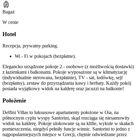
Bagaż
W cenie
Hotel
Recepcja, prywatny parking.
Wi - Fi w pokojach (bezpłatne).
Elegancko urządzone pokoje 2 - osobowe (z możliwością dostawki)
z łazienkami i balkonami. Pokoje wyposażone są w klimatyzację
(indywidualnie sterowana, bezpłatnie), TV - sat, lodówkę, sejf
(bezpłatny), zestaw do przyrządzania kawy i herbaty. Każdy pokój
posiada wyjątkowy widok na kalderę oraz jacuzzi na balkonie!
Położenie
Delfini Villas to luksusowe apartamenty położone w Oia, na
północnym cyplu wyspy Santorini, skąd rozciąga się niesamowity
widok na kalderę. Pokoje ulokowane są na klifie, wykute w skałach
pomieszczenia, niegdyś pełniły funcje winnic. Santorini to jedno z
najpopularniejszych miejsce w Grecji, chętnie odwiedzane przez