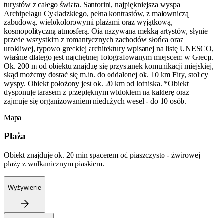
turystów z całego świata. Santorini, najpiękniejsza wyspa
Archipelagu Cykladzkiego, pełna kontrastów, z malowniczą
zabudową, wielokolorowymi plażami oraz wyjątkową,
kosmopolityczną atmosferą. Oia nazywana mekką artystów, słynie
przede wszystkim z romantycznych zachodów słońca oraz
urokliwej, typowo greckiej architektury wpisanej na listę UNESCO,
właśnie dlatego jest najchętniej fotografowanym miejscem w Grecji.
Ok. 200 m od obiektu znajduę się przystanek komunikacji miejskiej,
skąd możemy dostać się m.in. do oddalonej ok. 10 km Firy, stolicy
wyspy. Obiekt położony jest ok. 20 km od lotniska. *Obiekt
dysponuje tarasem z przepięknym widokiem na kalderę oraz
zajmuje się organizowaniem niedużych wesel - do 10 osób.
Mapa
Plaża
Obiekt znajduje ok. 20 min spacerem od piaszczysto - żwirowej
plaży z wulkanicznym piaskiem.
Wyżywienie