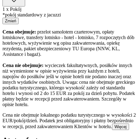
1 x Pokój
*pokój standardowy z jacuzzi
Zmień
Cena obejmuje:
przelot samolotem czarterowym, opłaty
lotniskowe, transfery lotnisko - hotel - lotnisko, 7 rozpoczętych dób
hotelowych, wyżywienie wg opisu zakwaterowania, opiekę
rezydenta, pakiet ubezpieczeniowy TU Europa (NNW, KL,
Assistance i bagaż).
Cena nie obejmuje:
wycieczek fakultatywnych, posiłków innych
niż wymienione w opisie wyżywienia przy każdym z hoteli,
napojów do posiłków jeśli w opisie hoteli nie podano inaczej oraz
innych wydatków osobistych. Uwaga: cena nie obejmuje greckiego
podatku turystycznego, którego wysokość zależy od standardu
hotelu i wynosi od 2 do 15 EUR za pokój za dzień pobytu. Podatek
płatny będzie w recepcji przed zakwaterowaniem. Szczegóły w
opisie hotelu.
Cena nie obejmuje lokalnego podatku turystycznego w wysokości 2
EUR/pokój/dzień. Podatek jest obligatoryjny i płatny bezpośrednio
w recepcji, przed zakwaterowaniem Klientów w hotelu.
Więcej