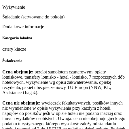
Wyżywienie
Śniadanie (serwowane do pokoju).
Dodatkowe informacje
Kategoria lokalna
cztery klucze
Świadczenia
Cena obejmuje:
przelot samolotem czarterowym, opłaty
lotniskowe, transfery lotnisko - hotel - lotnisko, 7 rozpoczętych dób
hotelowych, wyżywienie wg opisu zakwaterowania, opiekę
rezydenta, pakiet ubezpieczeniowy TU Europa (NNW, KL,
Assistance i bagaż).
Cena nie obejmuje:
wycieczek fakultatywnych, posiłków innych
niż wymienione w opisie wyżywienia przy każdym z hoteli,
napojów do posiłków jeśli w opisie hoteli nie podano inaczej oraz
innych wydatków osobistych. Uwaga: cena nie obejmuje greckiego
podatku turystycznego, którego wysokość zależy od standardu
hotelu i wynosi od 2 do 15 EUR za pokój za dzień pobytu. Podatek