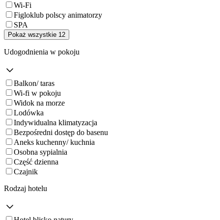
Wi-Fi
Figloklub polscy animatorzy
SPA
Pokaż wszystkie 12
Udogodnienia w pokoju
Balkon/ taras
Wi-fi w pokoju
Widok na morze
Lodówka
Indywidualna klimatyzacja
Bezpośredni dostęp do basenu
Aneks kuchenny/ kuchnia
Osobna sypialnia
Część dzienna
Czajnik
Rodzaj hotelu
Hotel blisko natury