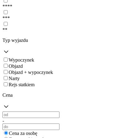
****
***
**
Typ wyjazdu
Wypoczynek
Objazd
Objazd + wypoczynek
Narty
Rejs statkiem
Cena
-
Cena za osobę