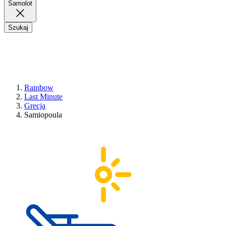
Samolot
Szukaj
Rainbow
Last Minute
Grecja
Samiopoula