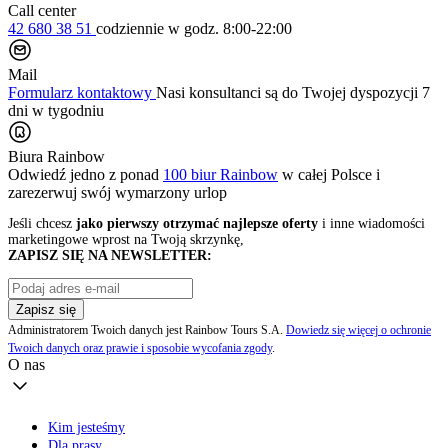
Call center
42 680 38 51
codziennie
w godz. 8:00-22:00
Mail
Formularz kontaktowy
Nasi konsultanci są do Twojej dyspozycji 7
dni w tygodniu
Biura Rainbow
Odwiedź jedno z ponad
100 biur Rainbow
w całej Polsce i
zarezerwuj swój
wymarzony urlop
Jeśli chcesz
jako pierwszy otrzymać najlepsze oferty
i inne wiadomości
marketingowe wprost na Twoją skrzynkę,
ZAPISZ SIĘ NA NEWSLETTER:
Zapisz się
Administratorem Twoich danych jest Rainbow Tours S.A.
Dowiedz się więcej o ochronie
Twoich danych oraz prawie i sposobie wycofania zgody
.
O nas
Kim jesteśmy
Dla prasy