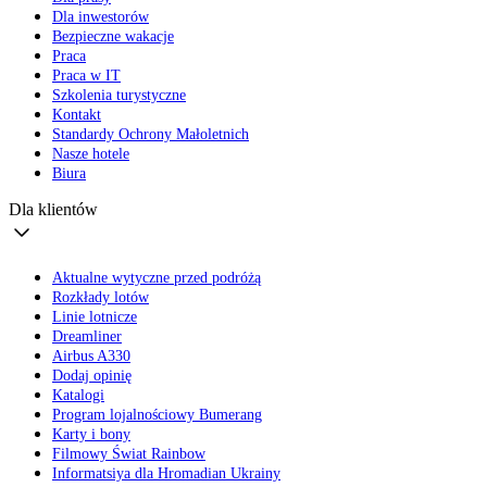
Dla inwestorów
Bezpieczne wakacje
Praca
Praca w IT
Szkolenia turystyczne
Kontakt
Standardy Ochrony Małoletnich
Nasze hotele
Biura
Dla klientów
Aktualne wytyczne przed podróżą
Rozkłady lotów
Linie lotnicze
Dreamliner
Airbus A330
Dodaj opinię
Katalogi
Program lojalnościowy Bumerang
Karty i bony
Filmowy Świat Rainbow
Informatsiya dla Hromadian Ukrainy