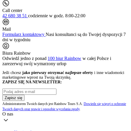
Call center
42 680 38 51
codziennie
w godz. 8:00-22:00
Mail
Formularz kontaktowy
Nasi konsultanci są do Twojej dyspozycji 7
dni w tygodniu
Biura Rainbow
Odwiedź jedno z ponad
100 biur Rainbow
w całej Polsce i
zarezerwuj swój
wymarzony urlop
Jeśli chcesz
jako pierwszy otrzymać najlepsze oferty
i inne wiadomości
marketingowe wprost na Twoją skrzynkę,
ZAPISZ SIĘ NA NEWSLETTER:
Zapisz się
Administratorem Twoich danych jest Rainbow Tours S.A.
Dowiedz się więcej o ochronie
Twoich danych oraz prawie i sposobie wycofania zgody
.
O nas