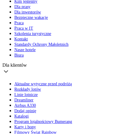
Kim jesteśmy
Dla prasy
Dla inwestorów
Bezpieczne wakacje
Praca
Praca w IT
Szkolenia turystyczne
Kontakt
Standardy Ochrony Małoletnich
Nasze hotele
Biura
Dla klientów
Aktualne wytyczne przed podróżą
Rozkłady lotów
Linie lotnicze
Dreamliner
Airbus A330
Dodaj opinię
Katalogi
Program lojalnościowy Bumerang
Karty i bony
Filmowy Świat Rainbow