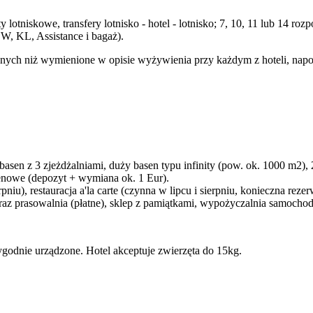
 lotniskowe, transfery lotnisko - hotel - lotnisko; 7, 10, 11 lub 14 
W, KL, Assistance i bagaż).
ych niż wymienione w opisie wyżywienia przy każdym z hoteli, napojó
asen z 3 zjeżdżalniami, duży basen typu infinity (pow. ok. 1000 m2),
enowe (depozyt + wymiana ok. 1 Eur).
rpniu), restauracja a'la carte (czynna w lipcu i sierpniu, konieczna reze
a oraz prasowalnia (płatne), sklep z pamiątkami, wypożyczalnia samocho
godnie urządzone. Hotel akceptuje zwierzęta do 15kg.