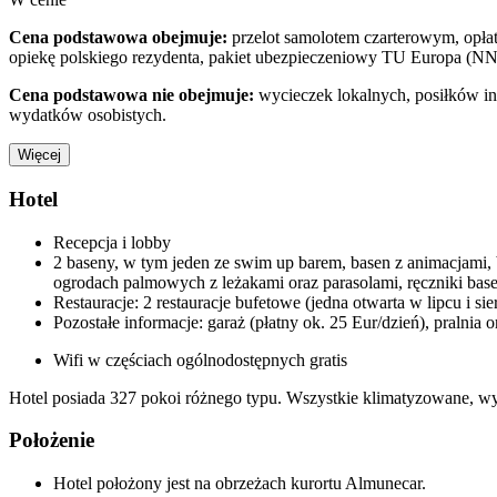
Cena podstawowa obejmuje:
przelot samolotem czarterowym, opłaty
opiekę polskiego rezydenta, pakiet ubezpieczeniowy TU Europa (NN
Cena podstawowa nie obejmuje:
wycieczek lokalnych, posiłków inn
wydatków osobistych.
Więcej
Hotel
Recepcja i lobby
2 baseny, w tym jeden ze swim up barem, basen z animacjami, b
ogrodach palmowych z leżakami oraz parasolami, ręczniki bas
Restauracje: 2 restauracje bufetowe (jedna otwarta w lipcu i sie
Pozostałe informacje: garaż (płatny ok. 25 Eur/dzień), pralni
Wifi w częściach ogólnodostępnych gratis
Hotel posiada 327 pokoi różnego typu. Wszystkie klimatyzowane, wy
Położenie
Hotel położony jest na obrzeżach kurortu Almunecar.