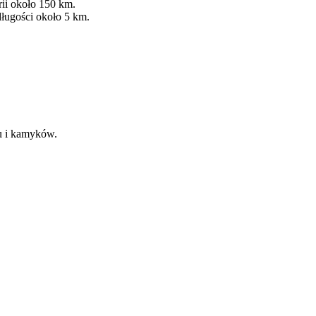
rii około 150 km.
ługości około 5 km.
u i kamyków.