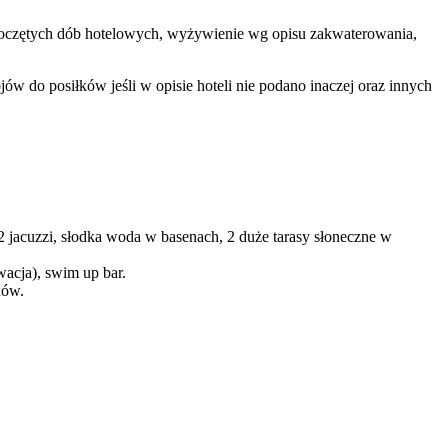
rozpoczętych dób hotelowych, wyżywienie wg opisu zakwaterowania,
w do posiłków jeśli w opisie hoteli nie podano inaczej oraz innych
 2 jacuzzi, słodka woda w basenach, 2 duże tarasy słoneczne w
rwacja), swim up bar.
dów.