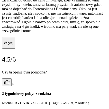
2E można dojechać do centrum Malagi, kolejka klimatyzowana,
czysta. Przy hotelu, zaraz za bramą przystanek autobusowy gdzie
można dojechać do Torremolinos i Benalmadeny. Okolica jest
czysta, zadbana, ale i spokojna, nie ma zgiełku i gwaru, natomiast
jest co robić, bardzo ładna ulica/promenada gdzie można
spacerować. Ogólnie bardzo polecam hotel, myślę, że spokojnie
zasługuje na 4 gwiazdki, wiadomo ma parę wad, ale nie są one
szczególnie istotne.
Więcej
4.5/6
Czy ta opinia była pomocna?
4
2 tygodniowy pobyt z rodzina
Michal, RYBNIK 24.08.2016
| Tagi: 36-45 lat, z rodziną