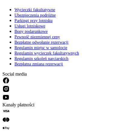
Wycieczki fakultatywne
Ubezpieczenia podróżne
Parkingi przy lotnisku
Usługi lotniskowe
Bony podarunkowe
Pewność niezmiennej ceny
Bezpłatne odwołanie rezerwacji
Regulamin miejsc w samolocie
Regulamin wycieczek fakultatywnych
Regulamin szkoleń narciarskich
Bezpłatna zmiana rezerwacji
Social media
Kanały płatności