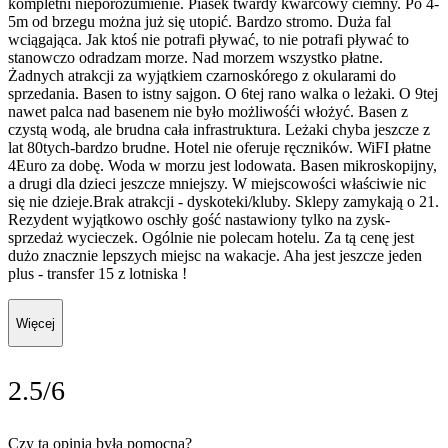
kompletni nieporozumienie. Piasek twardy kwarcowy ciemny. Po 4-
5m od brzegu można już się utopić. Bardzo stromo. Duża fal
wciągająca. Jak ktoś nie potrafi pływać, to nie potrafi pływać to
stanowczo odradzam morze. Nad morzem wszystko płatne.
Żadnych atrakcji za wyjątkiem czarnoskórego z okularami do
sprzedania. Basen to istny sajgon. O 6tej rano walka o leżaki. O 9tej
nawet palca nad basenem nie było możliwośći włożyć. Basen z
czystą wodą, ale brudna cała infrastruktura. Leżaki chyba jeszcze z
lat 80tych-bardzo brudne. Hotel nie oferuje ręczników. WiFI płatne
4Euro za dobę. Woda w morzu jest lodowata. Basen mikroskopijny,
a drugi dla dzieci jeszcze mniejszy. W miejscowości właściwie nic
się nie dzieje.Brak atrakcji - dyskoteki/kluby. Sklepy zamykają o 21.
Rezydent wyjątkowo oschły gość nastawiony tylko na zysk-
sprzedaż wycieczek. Ogólnie nie polecam hotelu. Za tą cenę jest
dużo znacznie lepszych miejsc na wakacje. Aha jest jeszcze jeden
plus - transfer 15 z lotniska !
Więcej
2.5/6
Czy ta opinia była pomocna?