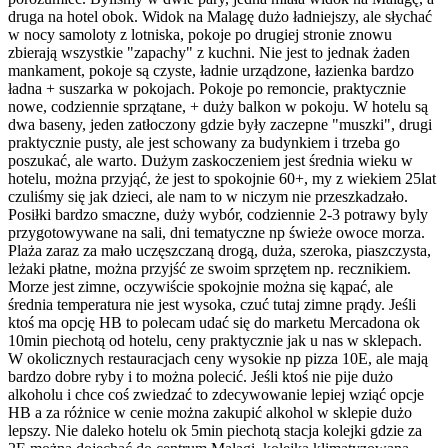
druga na hotel obok. Widok na Malagę dużo ładniejszy, ale słychać
w nocy samoloty z lotniska, pokoje po drugiej stronie znowu
zbierają wszystkie "zapachy" z kuchni. Nie jest to jednak żaden
mankament, pokoje są czyste, ładnie urządzone, łazienka bardzo
ładna + suszarka w pokojach. Pokoje po remoncie, praktycznie
nowe, codziennie sprzątane, + duży balkon w pokoju. W hotelu są
dwa baseny, jeden zatłoczony gdzie były zaczepne "muszki", drugi
praktycznie pusty, ale jest schowany za budynkiem i trzeba go
poszukać, ale warto. Dużym zaskoczeniem jest średnia wieku w
hotelu, można przyjąć, że jest to spokojnie 60+, my z wiekiem 25lat
czuliśmy się jak dzieci, ale nam to w niczym nie przeszkadzało.
Posiłki bardzo smaczne, duży wybór, codziennie 2-3 potrawy byly
przygotowywane na sali, dni tematyczne np świeże owoce morza.
Plaża zaraz za mało uczęszczaną drogą, duża, szeroka, piaszczysta,
leżaki płatne, można przyjść ze swoim sprzętem np. recznikiem.
Morze jest zimne, oczywiście spokojnie można się kąpać, ale
średnia temperatura nie jest wysoka, czuć tutaj zimne prądy. Jeśli
ktoś ma opcję HB to polecam udać się do marketu Mercadona ok
10min piechotą od hotelu, ceny praktycznie jak u nas w sklepach.
W okolicznych restauracjach ceny wysokie np pizza 10E, ale mają
bardzo dobre ryby i to można polecić. Jeśli ktoś nie pije dużo
alkoholu i chce coś zwiedzać to zdecywowanie lepiej wziąć opcje
HB a za różnice w cenie można zakupić alkohol w sklepie dużo
lepszy. Nie daleko hotelu ok 5min piechotą stacja kolejki gdzie za