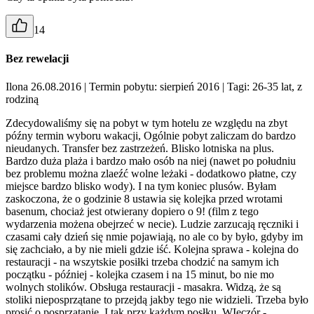
14
Bez rewelacji
Ilona 26.08.2016
| Termin pobytu: sierpień 2016
| Tagi: 26-35 lat, z
rodziną
Zdecydowaliśmy się na pobyt w tym hotelu ze względu na zbyt
późny termin wyboru wakacji, Ogólnie pobyt zaliczam do bardzo
nieudanych. Transfer bez zastrzeżeń. Blisko lotniska na plus.
Bardzo duża plaża i bardzo mało osób na niej (nawet po południu
bez problemu można zlaeźć wolne leżaki - dodatkowo płatne, czy
miejsce bardzo blisko wody). I na tym koniec plusów. Byłam
zaskoczona, że o godzinie 8 ustawia się kolejka przed wrotami
basenum, chociaż jest otwierany dopiero o 9! (film z tego
wydarzenia możena obejrzeć w necie). Ludzie zarzucają ręczniki i
czasami cały dzień się nmie pojawiają, no ale co by było, gdyby im
się zachciało, a by nie mieli gdzie iść. Kolejna sprawa - kolejna do
restauracji - na wszytskie posiłki trzeba chodzić na samym ich
początku - później - kolejka czasem i na 15 minut, bo nie mo
wolnych stolików. Obsługa restauracji - masakra. Widzą, że są
stoliki nieposprzątane to przejdą jakby tego nie widzieli. Trzeba było
prosić o posprzątanie. I tak przy każdym posłku. WIeczór -