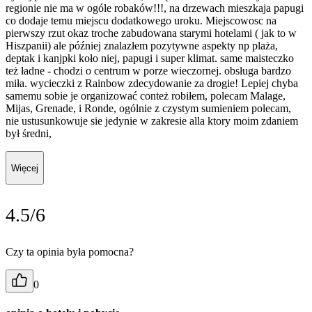
regionie nie ma w ogóle robaków!!!, na drzewach mieszkaja papugi
co dodaje temu miejscu dodatkowego uroku. Miejscowosc na
pierwszy rzut okaz troche zabudowana starymi hotelami ( jak to w
Hiszpanii) ale później znalazłem pozytywne aspekty np plaża,
deptak i kanjpki koło niej, papugi i super klimat. same maisteczko
też ładne - chodzi o centrum w porze wieczornej. obsługa bardzo
miła. wycieczki z Rainbow zdecydowanie za drogie! Lepiej chyba
samemu sobie je organizować conteż robiłem, polecam Malage,
Mijas, Grenade, i Ronde, ogólnie z czystym sumieniem polecam,
nie ustusunkowuje sie jedynie w zakresie alla ktory moim zdaniem
był średni,
Więcej
4.5/6
Czy ta opinia była pomocna?
0