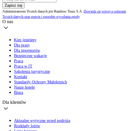
Zapisz się
Administratorem Twoich danych jest Rainbow Tours S.A.
Dowiedz się więcej o ochronie
Twoich danych oraz prawie i sposobie wycofania zgody
.
O nas
Kim jesteśmy
Dla prasy
Dla inwestorów
Bezpieczne wakacje
Praca
Praca w IT
Szkolenia turystyczne
Kontakt
Standardy Ochrony Małoletnich
Nasze hotele
Biura
Dla klientów
Aktualne wytyczne przed podróżą
Rozkłady lotów