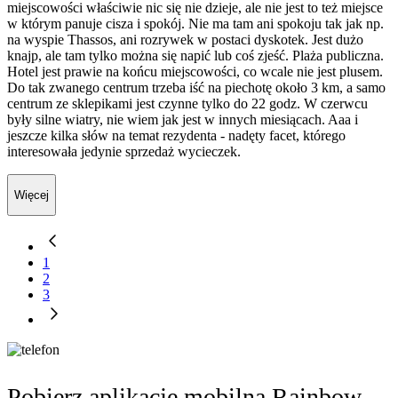
miejscowości właściwie nic się nie dzieje, ale nie jest to też miejsce
w którym panuje cisza i spokój. Nie ma tam ani spokoju tak jak np.
na wyspie Thassos, ani rozrywek w postaci dyskotek. Jest dużo
knajp, ale tam tylko można się napić lub coś zjeść. Plaża publiczna.
Hotel jest prawie na końcu miejscowości, co wcale nie jest plusem.
Do tak zwanego centrum trzeba iść na piechotę około 3 km, a samo
centrum ze sklepikami jest czynne tylko do 22 godz. W czerwcu
były silne wiatry, nie wiem jak jest w innych miesiącach. Aaa i
jeszcze kilka słów na temat rezydenta - nadęty facet, którego
interesowała jedynie sprzedaż wycieczek.
Więcej
1
2
3
Pobierz aplikację mobilną Rainbow