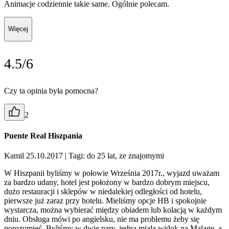
Animacje codziennie takie same. Ogólnie polecam.
Więcej
4.5/6
Czy ta opinia była pomocna?
2
Puente Real Hiszpania
Kamil 25.10.2017
| Tagi: do 25 lat, ze znajomymi
W Hiszpanii byliśmy w połowie Września 2017r., wyjazd uważam
za bardzo udany, hotel jest położony w bardzo dobrym miejscu,
dużo restauracji i sklepów w niedalekiej odległości od hotelu,
pierwsze już zaraz przy hotelu. Mieliśmy opcje HB i spokojnie
wystarcza, można wybierać między obiadem lub kolacją w każdym
dniu. Obsługa mówi po angielsku, nie ma problemu żeby się
porozumieć. Byliśmy w dwie pary, jedna miała widok na Malagę, a