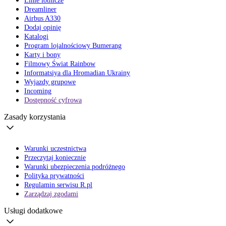
Linie lotnicze
Dreamliner
Airbus A330
Dodaj opinię
Katalogi
Program lojalnościowy Bumerang
Karty i bony
Filmowy Świat Rainbow
Informatsiya dla Hromadian Ukrainy
Wyjazdy grupowe
Incoming
Dostępność cyfrowa
Zasady korzystania
Warunki uczestnictwa
Przeczytaj koniecznie
Warunki ubezpieczenia podróżnego
Polityka prywatności
Regulamin serwisu R.pl
Zarządzaj zgodami
Usługi dodatkowe