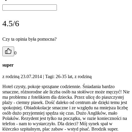
4.5/6
Czy ta opinia była pomocna?
0
super
z rodziną 23.07.2014
| Tagi: 26-35 lat, z rodziną
Hotel czysty, pokoje sprzątane codziennie. Śniadania bardzo
smaczne, różnorodne ale liczba osób na stołówce może męczyć! Nie
ma problemu z fotelikiem dla dziecka. Przez ulicę do piaszczystej
plaży - ciemny piasek. Dość daleko od centrum ale dzięki temu jest
spokojniej. Obiadokolacje smaczne i ze względu na mniejsza liczbę
osób dużo przyjemniej spędza się czas. Dużo Anglików, mało
Polaków. Rezydent jest tylko na początku, w razie konieczności na
telefon - nam to wystarczyło. Dla dzieci? Mój synek spał w
łóżeczko szpitalnym, plac zabaw - wstyd pisać. Brodzik super.