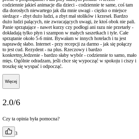
codziennie jakieś animacje dla dzieci - codziennie te same, coś tam
dla dorosłych niewartego jak dla mnie uwagi - cięzko o miejsce
siedzące - zbyt dużo ludzi, a zbyt mał stolików i krzeseł. Bardzo
dużo ludzi palących, nie zwracających uwagi, że ktoś obok nie pali.
Panie sprzątające - nawet kurzy czy podłogi ani razu nie przetarły -
dokładają tylko płyn i szampon w małych saszetkach i tyle. Całe
sprzątanie około 5-6 mint. Bywałam w innych hotelach i tu jest
naprawdę słabo. Internet - przy recepcji za darmo - jak się połączy
to jest cud. Rezydent - na plus. Rzeczowy i bardzo
konkretny,Jedzenie - bardzo słaby wybór - codziennie to samo, mało
mięs. Ogólnie odradzam, jeśli chce się wypocząć w spokoju i ciszy i
troszkę się wyspać i odpocząć.
Więcej
2.0/6
Czy ta opinia była pomocna?
3