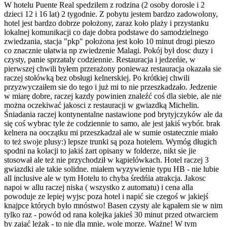
W hotelu Puente Real spedzilem z rodzina (2 osoby dorosle i 2
dzieci 12 i 16 lat) 2 tygodnie. Z pobytu jestem bardzo zadowolony,
hotel jest bardzo dobrze położony, zaraz koło plaży i przystanku
lokalnej komunikacji co daje dobra podstawe do samodzielnego
zwiedzania, stacja "pkp" położona jest koło 10 minut drogi pieszo
co znacznie ułatwia np zwiedzenie Malagi. Pokój był dosc duzy i
czysty, panie sprzataly codziennie. Restauracja i jedzeńie, w
pierwszej chwili byłem przerażony poniewaz restauracja okazała sie
raczej stołówką bez obsługi kelnerskiej. Po krótkiej chwili
przyzwyczaiłem sie do tego i już mi to nie przeszkadzało. Jedzenie
w miarę dobre, raczej kazdy powinien znaleźć coś dla siebie, ale nie
można oczekiwać jakosci z restauracji w gwiazdką Michelin.
Śniadania raczej kontynentalne nastawione pod brytyjczyków ale da
się coś wybrac tyle że codziennie to samo, ale jest jakiś wybór. brak
kelnera na ooczątku mi przeszkadzał ale w sumie ostatecznie miało
to też swoje plusy:) lepsze trunki są poza hotelem. Wymóg długich
spodni na kolacji to jakiś żart opisany w folderze, nikt sie jie
stosował ale też nie przychodził w kąpielówkach. Hotel raczej 3
gwiazdki ale takie solidne. miałem wyzywienie typu HB - nie lubie
all inclusive ale w tym Hotelu to chyba średńia atrakcja. Jakosc
napoi w allu raczej niska ( wszystko z automatu) i cena alla
powoduje ze lepiej wyjsc poza hotel i napić sie czegoś w jakiejś
knajpce których było mnóstwo! Basen czysty ale kąpałem sie w nim
tylko raz - powód od rana kolejka jakieś 30 minut przed otwarciem
by zająć leżak - to nie dla mnie, wolę morze. Ważne! W tym