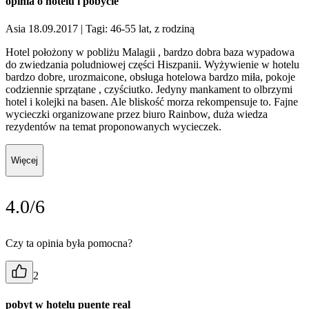
opinia o hotelu i pobycie
Asia 18.09.2017
| Tagi: 46-55 lat, z rodziną
Hotel położony w pobliżu Malagii , bardzo dobra baza wypadowa
do zwiedzania poludniowej części Hiszpanii. Wyżywienie w hotelu
bardzo dobre, urozmaicone, obsługa hotelowa bardzo miła, pokoje
codziennie sprzątane , czyściutko. Jedyny mankament to olbrzymi
hotel i kolejki na basen. Ale bliskość morza rekompensuje to. Fajne
wycieczki organizowane przez biuro Rainbow, duża wiedza
rezydentów na temat proponowanych wycieczek.
Więcej
4.0/6
Czy ta opinia była pomocna?
2
pobyt w hotelu puente real