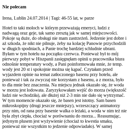
Nie polecam
Irena, Lublin 24.07.2014
| Tagi: 46-55 lat, w parze
Hotel to taki moloch w którym przeważają emeryci, ludzi z
nadwagą oraz geje, tak samo zresztą jak w samej miejscowości.
Pokoje są duże, do obsługi nie mam zastrzeżeń. Jedzenie jest dobre i
aż szkoda, że nikt nie pilnuje, żeby na kolację Panowie przychodzili
w długich spodniach, a Panie trochę bardziej schludnie ubrani.
Byłam w tym hotelu na początku czerwca. Ponieważ był to mój
pierwszy pobyt w Hiszpanii zasięgnęłam opinii u pracownika biura
odnośnie temperatury wody, a Pani poinformowała mnie, że temp.
wody jest 20 st i spokojnie można się kąpać. Czytałam przed
wyjazdem opinie na temat zatłoczonego basenu przy hotelu, ale
ponieważ i tak za zwyczaj nie korzystam z basenu, a z morza, było
to dla mnie bez znaczenia. Na miejscu jednak okazało się, że woda
w morzu jest lodowata. Zaryzykowałam wejść do morza (większość
ludzi nie wchodziła), ale dłużej niż 2-3 min nie dało się wytrzymać.
W tym momencie okazało się, że basen jest istotny. Sam basen
mikroskopijny (drugi jeszcze mniejszy), wrzeszczący animatorzy
przy nim, od rana przy basenie walka o leżaki, a woda w nim też nie
była zbyt ciepła, chociaż w porównaniu do morza... Reasumując,
jedynym plusem jest wyżywienie (chociaż to kwestia smaku,
ponieważ nie wszystkim to jedzenie odpowiadało). W samej