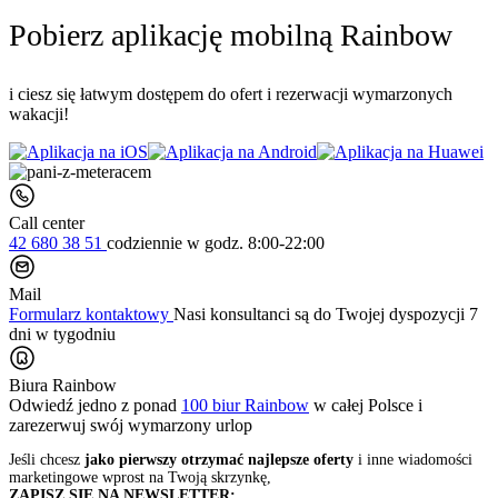
Pobierz aplikację mobilną Rainbow
i ciesz się łatwym dostępem do ofert i rezerwacji wymarzonych
wakacji!
Call center
42 680 38 51
codziennie
w godz. 8:00-22:00
Mail
Formularz kontaktowy
Nasi konsultanci są do Twojej dyspozycji 7
dni w tygodniu
Biura Rainbow
Odwiedź jedno z ponad
100 biur Rainbow
w całej Polsce i
zarezerwuj swój
wymarzony urlop
Jeśli chcesz
jako pierwszy otrzymać najlepsze oferty
i inne wiadomości
marketingowe wprost na Twoją skrzynkę,
ZAPISZ SIĘ NA NEWSLETTER: