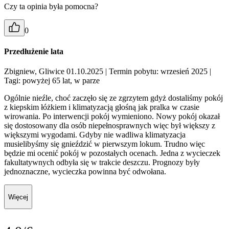
Czy ta opinia była pomocna?
0
Przedłużenie lata
Zbigniew, Gliwice 01.10.2025
| Termin pobytu: wrzesień 2025
|
Tagi: powyżej 65 lat, w parze
Ogólnie nieźle, choć zaczęło się ze zgrzytem gdyż dostaliśmy pokój
z kiepskim łóżkiem i klimatyzacją głośną jak pralka w czasie
wirowania. Po interwencji pokój wymieniono. Nowy pokój okazał
się dostosowany dla osób niepełnosprawnych więc był większy z
większymi wygodami. Gdyby nie wadliwa klimatyzacja
musielibyśmy się gnieździć w pierwszym lokum. Trudno więc
będzie mi ocenić pokój w pozostałych ocenach. Jedna z wycieczek
fakultatywnych odbyła się w trakcie deszczu. Prognozy były
jednoznaczne, wycieczka powinna być odwołana.
Więcej