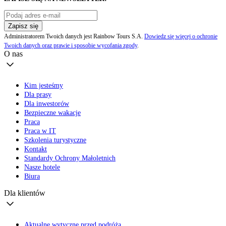
Zapisz się
Administratorem Twoich danych jest Rainbow Tours S.A.
Dowiedz się więcej o ochronie
Twoich danych oraz prawie i sposobie wycofania zgody
.
O nas
Kim jesteśmy
Dla prasy
Dla inwestorów
Bezpieczne wakacje
Praca
Praca w IT
Szkolenia turystyczne
Kontakt
Standardy Ochrony Małoletnich
Nasze hotele
Biura
Dla klientów
Aktualne wytyczne przed podróżą