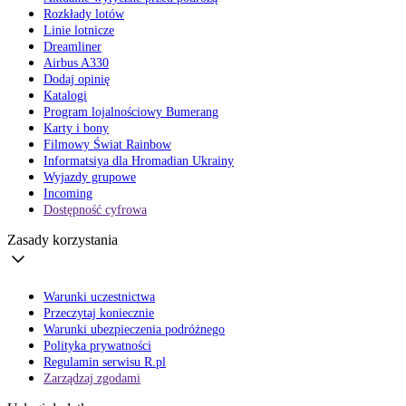
Rozkłady lotów
Linie lotnicze
Dreamliner
Airbus A330
Dodaj opinię
Katalogi
Program lojalnościowy Bumerang
Karty i bony
Filmowy Świat Rainbow
Informatsiya dla Hromadian Ukrainy
Wyjazdy grupowe
Incoming
Dostępność cyfrowa
Zasady korzystania
Warunki uczestnictwa
Przeczytaj koniecznie
Warunki ubezpieczenia podróżnego
Polityka prywatności
Regulamin serwisu R.pl
Zarządzaj zgodami