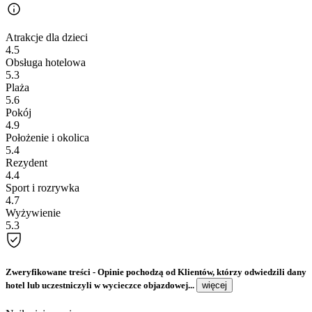
Atrakcje dla dzieci
4.5
Obsługa hotelowa
5.3
Plaża
5.6
Pokój
4.9
Położenie i okolica
5.4
Rezydent
4.4
Sport i rozrywka
4.7
Wyżywienie
5.3
Zweryfikowane treści
- Opinie pochodzą od Klientów, którzy odwiedzili dany
hotel lub uczestniczyli w wycieczce objazdowej...
więcej