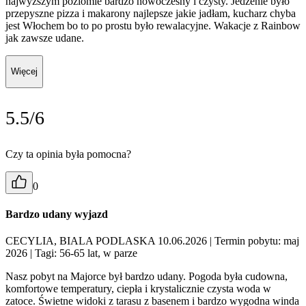
najwyższym poziomie bardzo nowoczesny i czysty. Jedzenie było
przepyszne pizza i makarony najlepsze jakie jadłam, kucharz chyba
jest Włochem bo to po prostu było rewalacyjne. Wakacje z Rainbow
jak zawsze udane.
Więcej
5.5/6
Czy ta opinia była pomocna?
0
Bardzo udany wyjazd
CECYLIA, BIALA PODLASKA 10.06.2026
| Termin pobytu: maj
2026
| Tagi: 56-65 lat, w parze
Nasz pobyt na Majorce był bardzo udany. Pogoda była cudowna,
komfortowe temperatury, ciepła i krystalicznie czysta woda w
zatoce. Świetne widoki z tarasu z basenem i bardzo wygodna winda