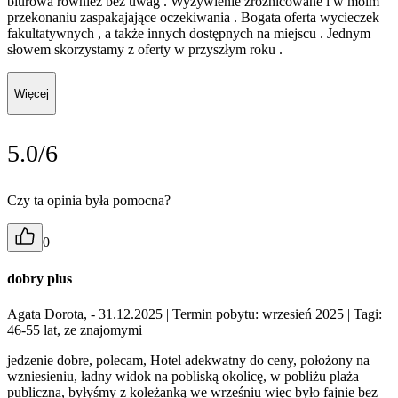
biurowa również bez uwag . Wyżywienie zróżnicowane i w moim
przekonaniu zaspakajające oczekiwania . Bogata oferta wycieczek
fakultatywnych , a także innych dostępnych na miejscu . Jednym
słowem skorzystamy z oferty w przyszłym roku .
Więcej
5.0/6
Czy ta opinia była pomocna?
0
dobry plus
Agata Dorota, - 31.12.2025
| Termin pobytu: wrzesień 2025
| Tagi:
46-55 lat, ze znajomymi
jedzenie dobre, polecam, Hotel adekwatny do ceny, położony na
wzniesieniu, ładny widok na pobliską okolicę, w pobliżu plaża
publiczna, byłyśmy z koleżanką we wrześniu więc było fajnie bez