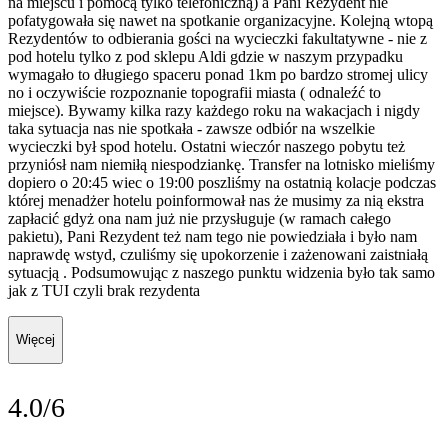
na miejscu i pomocą tylko telefoniczną) a Pani Rezydent nie
pofatygowała się nawet na spotkanie organizacyjne. Kolejną wtopą
Rezydentów to odbierania gości na wycieczki fakultatywne - nie z
pod hotelu tylko z pod sklepu Aldi gdzie w naszym przypadku
wymagało to długiego spaceru ponad 1km po bardzo stromej ulicy
no i oczywiście rozpoznanie topografii miasta ( odnaleźć to
miejsce). Bywamy kilka razy każdego roku na wakacjach i nigdy
taka sytuacja nas nie spotkała - zawsze odbiór na wszelkie
wycieczki był spod hotelu. Ostatni wieczór naszego pobytu też
przyniósł nam niemiłą niespodziankę. Transfer na lotnisko mieliśmy
dopiero o 20:45 wiec o 19:00 poszliśmy na ostatnią kolacje podczas
której menadżer hotelu poinformował nas że musimy za nią ekstra
zapłacić gdyż ona nam już nie przysługuje (w ramach całego
pakietu), Pani Rezydent też nam tego nie powiedziała i było nam
naprawdę wstyd, czuliśmy się upokorzenie i zażenowani zaistniałą
sytuacją . Podsumowując z naszego punktu widzenia było tak samo
jak z TUI czyli brak rezydenta
Więcej
4.0/6