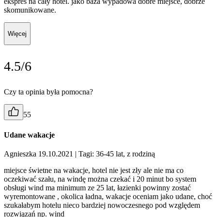
ekspres na cały hotel. jako baza wypadowa dobre miejsce, dobrze
skomunikowane.
Więcej
4.5/6
Czy ta opinia była pomocna?
55
Udane wakacje
Agnieszka 19.10.2021
| Tagi: 36-45 lat, z rodziną
miejsce świetne na wakacje, hotel nie jest zły ale nie ma co
oczekiwać szału, na windę można czekać i 20 minut bo system
obsługi wind ma minimum ze 25 lat, łazienki powinny zostać
wyremontowane , okolica ładna, wakacje oceniam jako udane, choć
szukałabym hotelu nieco bardziej nowoczesnego pod względem
rozwiązań np. wind