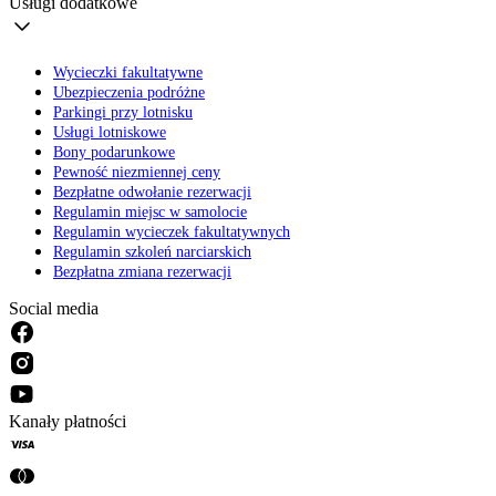
Usługi dodatkowe
Wycieczki fakultatywne
Ubezpieczenia podróżne
Parkingi przy lotnisku
Usługi lotniskowe
Bony podarunkowe
Pewność niezmiennej ceny
Bezpłatne odwołanie rezerwacji
Regulamin miejsc w samolocie
Regulamin wycieczek fakultatywnych
Regulamin szkoleń narciarskich
Bezpłatna zmiana rezerwacji
Social media
Kanały płatności