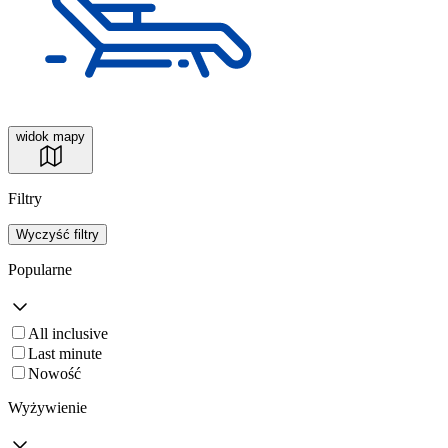
widok mapy
Filtry
Wyczyść filtry
Popularne
All inclusive
Last minute
Nowość
Wyżywienie