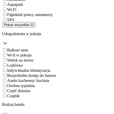
Aquapark
Wi-Fi
Figloklub polscy animatorzy
SPA
Pokaż wszystkie 12
Udogodnienia w pokoju
Balkon/ taras
Wi-fi w pokoju
Widok na morze
Lodówka
Indywidualna klimatyzacja
Bezpośredni dostęp do basenu
Aneks kuchenny/ kuchnia
Osobna sypialnia
Część dzienna
Czajnik
Rodzaj hotelu