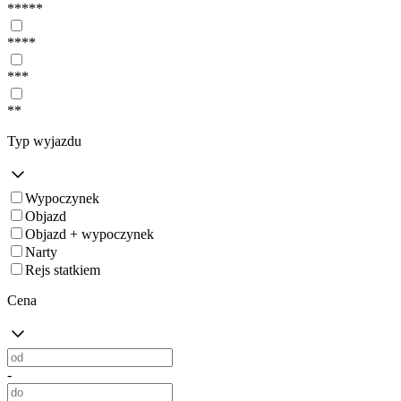
*****
****
***
**
Typ wyjazdu
Wypoczynek
Objazd
Objazd + wypoczynek
Narty
Rejs statkiem
Cena
-