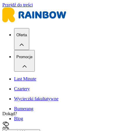
Przejdź do treści
Oferta
Promocje
Last Minute
Czartery
Wycieczki fakultatywne
Bumerang
Dokąd?
Blog