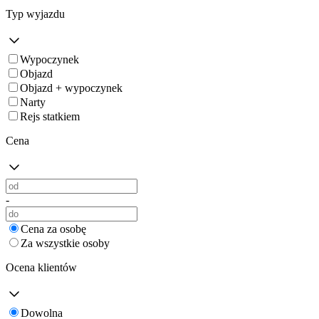
Typ wyjazdu
Wypoczynek
Objazd
Objazd + wypoczynek
Narty
Rejs statkiem
Cena
-
Cena za osobę
Za wszystkie osoby
Ocena klientów
Dowolna