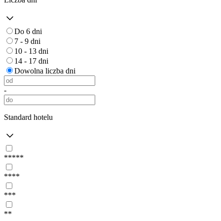
Do 6 dni
7 - 9 dni
10 - 13 dni
14 - 17 dni
Dowolna liczba dni
-
Standard hotelu
*****
****
***
**