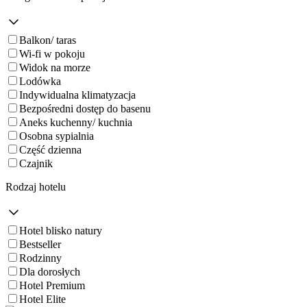
Balkon/ taras
Wi-fi w pokoju
Widok na morze
Lodówka
Indywidualna klimatyzacja
Bezpośredni dostęp do basenu
Aneks kuchenny/ kuchnia
Osobna sypialnia
Część dzienna
Czajnik
Rodzaj hotelu
Hotel blisko natury
Bestseller
Rodzinny
Dla dorosłych
Hotel Premium
Hotel Elite