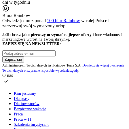
dni w tygodniu
Biura Rainbow
Odwiedź jedno z ponad
100 biur Rainbow
w całej Polsce i
zarezerwuj swój
wymarzony urlop
Jeśli chcesz
jako pierwszy otrzymać najlepsze oferty
i inne wiadomości
marketingowe wprost na Twoją skrzynkę,
ZAPISZ SIĘ NA NEWSLETTER:
Zapisz się
Administratorem Twoich danych jest Rainbow Tours S.A.
Dowiedz się więcej o ochronie
Twoich danych oraz prawie i sposobie wycofania zgody
.
O nas
Kim jesteśmy
Dla prasy
Dla inwestorów
Bezpieczne wakacje
Praca
Praca w IT
Szkolenia turystyczne