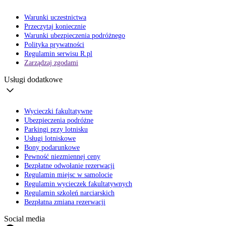
Warunki uczestnictwa
Przeczytaj koniecznie
Warunki ubezpieczenia podróżnego
Polityka prywatności
Regulamin serwisu R.pl
Zarządzaj zgodami
Usługi dodatkowe
Wycieczki fakultatywne
Ubezpieczenia podróżne
Parkingi przy lotnisku
Usługi lotniskowe
Bony podarunkowe
Pewność niezmiennej ceny
Bezpłatne odwołanie rezerwacji
Regulamin miejsc w samolocie
Regulamin wycieczek fakultatywnych
Regulamin szkoleń narciarskich
Bezpłatna zmiana rezerwacji
Social media