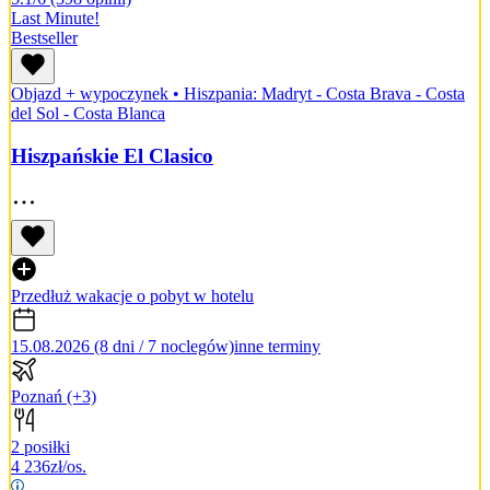
Last Minute!
Bestseller
Objazd + wypoczynek
•
Hiszpania: Madryt - Costa Brava - Costa
del Sol - Costa Blanca
Hiszpańskie El Clasico
Przedłuż wakacje o pobyt w hotelu
15.08.2026 (8 dni / 7 noclegów)
inne terminy
Poznań
(+3)
2 posiłki
4 236
zł/os.