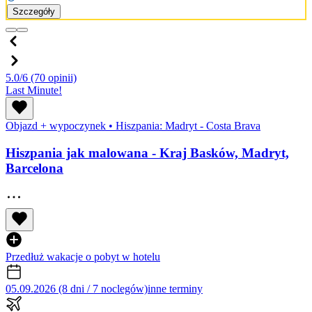
Szczegóły
5.0/6
(70 opinii)
Last Minute!
Objazd + wypoczynek
•
Hiszpania: Madryt - Costa Brava
Hiszpania jak malowana - Kraj Basków, Madryt,
Barcelona
Przedłuż wakacje o pobyt w hotelu
05.09.2026 (8 dni / 7 noclegów)
inne terminy