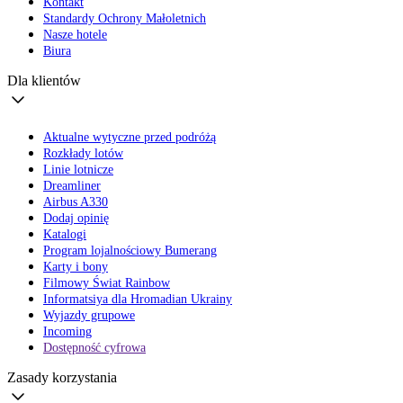
Kontakt
Standardy Ochrony Małoletnich
Nasze hotele
Biura
Dla klientów
Aktualne wytyczne przed podróżą
Rozkłady lotów
Linie lotnicze
Dreamliner
Airbus A330
Dodaj opinię
Katalogi
Program lojalnościowy Bumerang
Karty i bony
Filmowy Świat Rainbow
Informatsiya dla Hromadian Ukrainy
Wyjazdy grupowe
Incoming
Dostępność cyfrowa
Zasady korzystania