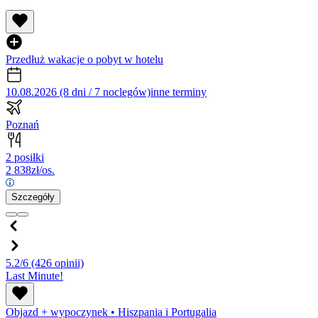
Przedłuż wakacje o pobyt w hotelu
10.08.2026 (8 dni / 7 noclegów)
inne terminy
Poznań
2 posiłki
2 838
zł/os.
Szczegóły
5.2/6
(426 opinii)
Last Minute!
Objazd + wypoczynek
•
Hiszpania i Portugalia