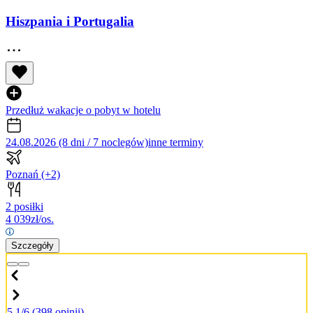
Hiszpania i Portugalia
Przedłuż wakacje o pobyt w hotelu
24.08.2026 (8 dni / 7 noclegów)
inne terminy
Poznań
(+2)
2 posiłki
4 039
zł/os.
Szczegóły
5.1/6
(398 opinii)