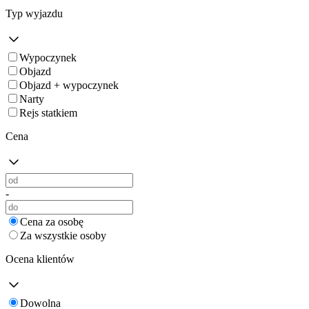
Typ wyjazdu
Wypoczynek
Objazd
Objazd + wypoczynek
Narty
Rejs statkiem
Cena
-
Cena za osobę
Za wszystkie osoby
Ocena klientów
Dowolna