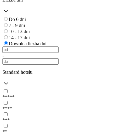
Do 6 dni
7 - 9 dni
10 - 13 dni
14 - 17 dni
Dowolna liczba dni
-
Standard hotelu
*****
****
***
**