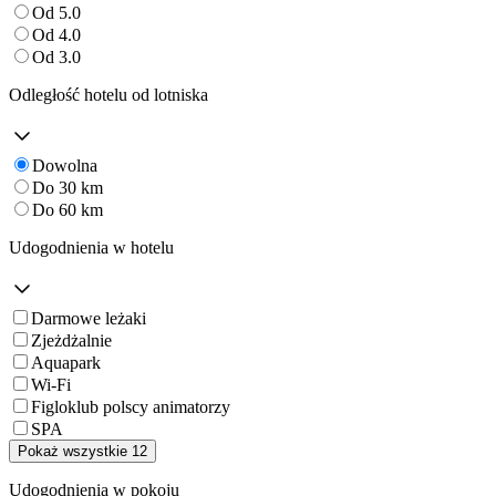
Od 5.0
Od 4.0
Od 3.0
Odległość hotelu od lotniska
Dowolna
Do 30 km
Do 60 km
Udogodnienia w hotelu
Darmowe leżaki
Zjeżdżalnie
Aquapark
Wi-Fi
Figloklub polscy animatorzy
SPA
Pokaż wszystkie 12
Udogodnienia w pokoju