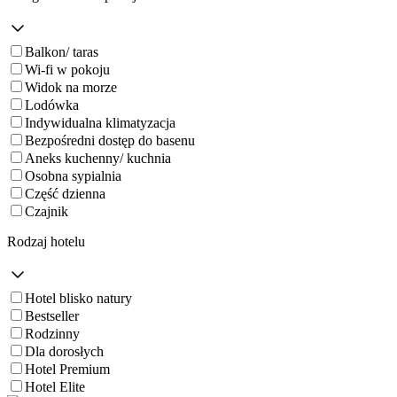
Balkon/ taras
Wi-fi w pokoju
Widok na morze
Lodówka
Indywidualna klimatyzacja
Bezpośredni dostęp do basenu
Aneks kuchenny/ kuchnia
Osobna sypialnia
Część dzienna
Czajnik
Rodzaj hotelu
Hotel blisko natury
Bestseller
Rodzinny
Dla dorosłych
Hotel Premium
Hotel Elite