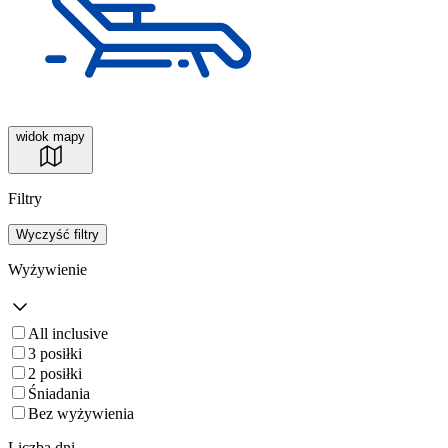
widok mapy
Filtry
Wyczyść filtry
Wyżywienie
All inclusive
3 posiłki
2 posiłki
Śniadania
Bez wyżywienia
Liczba dni