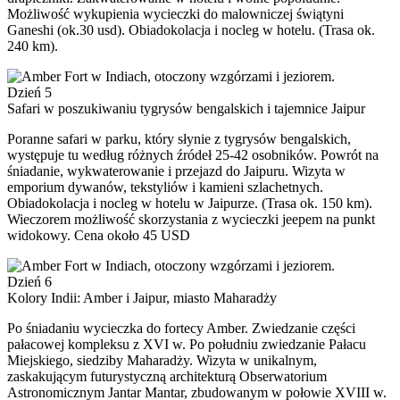
Możliwość wykupienia wycieczki do malowniczej świątyni
Ganeshi (ok.30 usd). Obiadokolacja i nocleg w hotelu. (Trasa ok.
240 km).
Dzień 5
Safari w poszukiwaniu tygrysów bengalskich i tajemnice Jaipur
Poranne safari w parku, który słynie z tygrysów bengalskich,
występuje tu według różnych źródeł 25-42 osobników. Powrót na
śniadanie, wykwaterowanie i przejazd do Jaipuru. Wizyta w
emporium dywanów, tekstyliów i kamieni szlachetnych.
Obiadokolacja i nocleg w hotelu w Jaipurze. (Trasa ok. 150 km).
Wieczorem możliwość skorzystania z wycieczki jeepem na punkt
widokowy. Cena około 45 USD
Dzień 6
Kolory Indii: Amber i Jaipur, miasto Maharadży
Po śniadaniu wycieczka do fortecy Amber. Zwiedzanie części
pałacowej kompleksu z XVI w. Po południu zwiedzanie Pałacu
Miejskiego, siedziby Maharadży. Wizyta w unikalnym,
zaskakującym futurystyczną architekturą Obserwatorium
Astronomicznym Jantar Mantar, zbudowanym w połowie XVIII w.