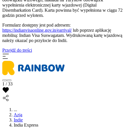
wypełnienia elektronicznej karty wjazdowej (Digital
Disembarkation Card). Karta powinna być wypełniona w ciągu 72
godzin przed wylotem.
Formularz dostępny jest pod adresem:
https://indianvisaonline.gov.in/earrival/
lub poprzez aplikację
mobilną: Indian Visa Suswagatam. Wydrukowaną kartę wjazdową
należy okazać po przylocie do Indii.
Przejdź do treści
1 / 33
...
Azja
Indie
India Express