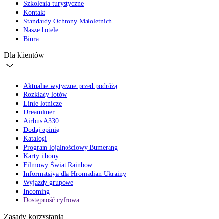
Szkolenia turystyczne
Kontakt
Standardy Ochrony Małoletnich
Nasze hotele
Biura
Dla klientów
Aktualne wytyczne przed podróżą
Rozkłady lotów
Linie lotnicze
Dreamliner
Airbus A330
Dodaj opinię
Katalogi
Program lojalnościowy Bumerang
Karty i bony
Filmowy Świat Rainbow
Informatsiya dla Hromadian Ukrainy
Wyjazdy grupowe
Incoming
Dostępność cyfrowa
Zasady korzystania