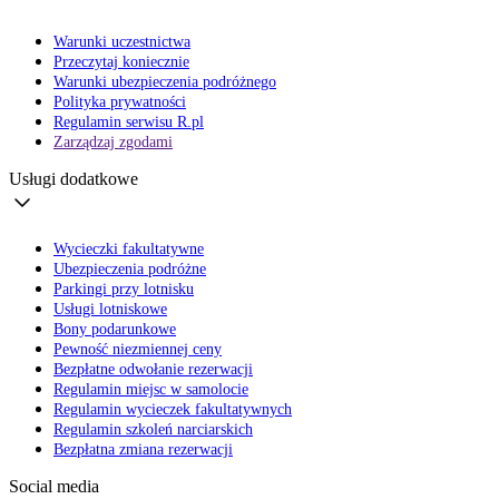
Warunki uczestnictwa
Przeczytaj koniecznie
Warunki ubezpieczenia podróżnego
Polityka prywatności
Regulamin serwisu R.pl
Zarządzaj zgodami
Usługi dodatkowe
Wycieczki fakultatywne
Ubezpieczenia podróżne
Parkingi przy lotnisku
Usługi lotniskowe
Bony podarunkowe
Pewność niezmiennej ceny
Bezpłatne odwołanie rezerwacji
Regulamin miejsc w samolocie
Regulamin wycieczek fakultatywnych
Regulamin szkoleń narciarskich
Bezpłatna zmiana rezerwacji
Social media