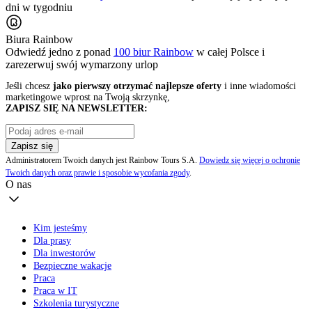
dni w tygodniu
Biura Rainbow
Odwiedź jedno z ponad
100 biur Rainbow
w całej Polsce i
zarezerwuj swój
wymarzony urlop
Jeśli chcesz
jako pierwszy otrzymać najlepsze oferty
i inne wiadomości
marketingowe wprost na Twoją skrzynkę,
ZAPISZ SIĘ NA NEWSLETTER:
Zapisz się
Administratorem Twoich danych jest Rainbow Tours S.A.
Dowiedz się więcej o ochronie
Twoich danych oraz prawie i sposobie wycofania zgody
.
O nas
Kim jesteśmy
Dla prasy
Dla inwestorów
Bezpieczne wakacje
Praca
Praca w IT
Szkolenia turystyczne