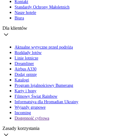
Kontakt
Standardy Ochrony Małoletnich
Nasze hotele
Biura
Dla klientów
Aktualne wytyczne przed podróżą
Rozkłady lotów
Linie lotnicze
Dreamliner
Airbus A330
Dodaj opinię
Katalogi
Program lojalnościowy Bumerang
Karty i bony
Filmowy Świat Rainbow
Informatsiya dla Hromadian Ukrainy
Wyjazdy grupowe
Incoming
Dostępność cyfrowa
Zasady korzystania