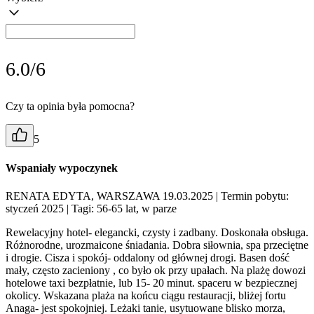
6.0/6
Czy ta opinia była pomocna?
5
Wspaniały wypoczynek
RENATA EDYTA, WARSZAWA 19.03.2025
| Termin pobytu:
styczeń 2025
| Tagi: 56-65 lat, w parze
Rewelacyjny hotel- elegancki, czysty i zadbany. Doskonała obsługa.
Różnorodne, urozmaicone śniadania. Dobra siłownia, spa przeciętne
i drogie. Cisza i spokój- oddalony od głównej drogi. Basen dość
mały, często zacieniony , co było ok przy upałach. Na plażę dowozi
hotelowe taxi bezpłatnie, lub 15- 20 minut. spaceru w bezpiecznej
okolicy. Wskazana plaża na końcu ciągu restauracji, bliżej fortu
Anaga- jest spokojniej. Leżaki tanie, usytuowane blisko morza,