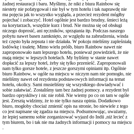
żadnej restauracji i baru. Myślimy, że nikt z biura Rainbow się
niestety nie pofatygował i nie był w tym hotelu i tak naprawdę nie
ma pojęcia jak to wszystko wygląda, a przecież rezydent mógłby
pojechać i zobaczyć. Hotel ogólnie jest bardzo brudny, śmieci leżą
na korytarzach, wszędzie kurz i brud. Nie można się od obsługi
niczego doprosić, ani ręczników, sprzątania itp. Podczas naszego
pobytu nawet basen zamknięto, ze względu na zabrudzenia, winda
też często była zepsuta i nie działała. W pokoju mieliśmy zapleśniałą
lodówkę i toaletę. Mimo wielu próśb, biuro Rainbow nawet nie
zaproponowało nam lepszego hotelu, ponieważ powiedzieli, że nie
mają miejsc w lepszych hotelach. My byliśmy w stanie nawet
dopłacić za lepszy hotel, żeby się tylko przenieść. Zaproponowali
nam tylko gorsze hotele, z jeszcze gorszymi opiniami itp. Ogólnie
biuro Rainbow, w ogóle na miejscu w niczym nam nie pomogło, nie
mieliśmy nawet od rezydenta podstawowych informacji na temat
hotelu, okolicy. Sami musieliśmy się wszystkiego dowiadywać i
sobie załatwiać. Zostaliśmy tam bez żadnej pomocy. a rezydent był
bardzo opryskliwy i nic nie robił. Nie wiemy po co on tam w ogóle
jest. Zresztą widzimy, że to nie tylko nasza opinia. Dodatkowo
biuro, mogłoby chociaż zmienić opis na stronie, bo niewiele z tego
co jest napisane się zgadza na miejscu. Podsumowując, uważamy,
że lepiej samemu sobie zorganizować wyjazd do Indii ,niż lecieć z
tym biurem, bo i tak nie ma żadnych informacji i pomocy na miejscu
.