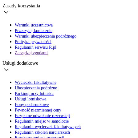
Zasady korzystania
Warunki uczestnictwa
Przeczytaj koniecznie
Warunki ubezpieczenia podróżnego
Polityka prywatności
Regulamin serwisu R.pl
Zarządzaj zgodami
Usługi dodatkowe
Wycieczki fakultatywne
Ubezpieczenia podróżne
Parkingi przy lotnisku
Usługi lotniskowe
Bony podarunkowe
Pewność niezmiennej ceny
Bezpłatne odwołanie rezerwacji
Regulamin miejsc w samolocie
Regulamin wycieczek fakultatywnych
Regulamin szkoleń narciarskich
Bezpłatna zmiana rezerwacji