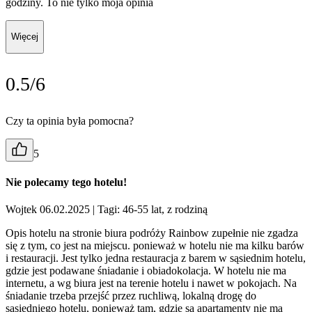
godziny. To nie tylko moja opinia
Więcej
0.5/6
Czy ta opinia była pomocna?
5
Nie polecamy tego hotelu!
Wojtek 06.02.2025
| Tagi: 46-55 lat, z rodziną
Opis hotelu na stronie biura podróży Rainbow zupełnie nie zgadza
się z tym, co jest na miejscu. ponieważ w hotelu nie ma kilku barów
i restauracji. Jest tylko jedna restauracja z barem w sąsiednim hotelu,
gdzie jest podawane śniadanie i obiadokolacja. W hotelu nie ma
internetu, a wg biura jest na terenie hotelu i nawet w pokojach. Na
śniadanie trzeba przejść przez ruchliwą, lokalną drogę do
sąsiedniego hotelu, ponieważ tam, gdzie są apartamenty nie ma