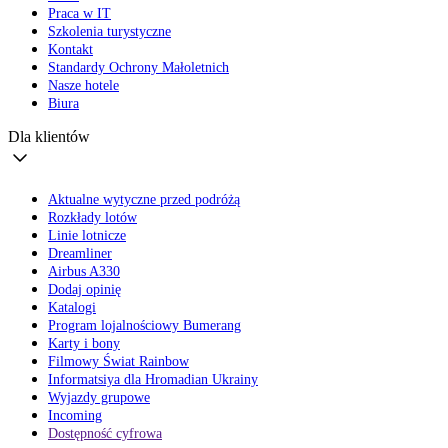
Praca w IT
Szkolenia turystyczne
Kontakt
Standardy Ochrony Małoletnich
Nasze hotele
Biura
Dla klientów
Aktualne wytyczne przed podróżą
Rozkłady lotów
Linie lotnicze
Dreamliner
Airbus A330
Dodaj opinię
Katalogi
Program lojalnościowy Bumerang
Karty i bony
Filmowy Świat Rainbow
Informatsiya dla Hromadian Ukrainy
Wyjazdy grupowe
Incoming
Dostępność cyfrowa