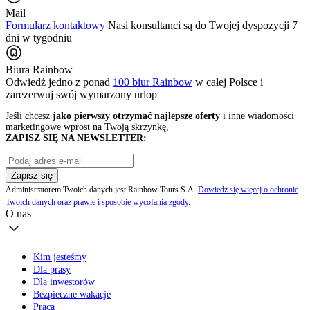
Mail
Formularz kontaktowy
Nasi konsultanci są do Twojej dyspozycji 7
dni w tygodniu
Biura Rainbow
Odwiedź jedno z ponad
100 biur Rainbow
w całej Polsce i
zarezerwuj swój
wymarzony urlop
Jeśli chcesz
jako pierwszy otrzymać najlepsze oferty
i inne wiadomości
marketingowe wprost na Twoją skrzynkę,
ZAPISZ SIĘ NA NEWSLETTER:
Zapisz się
Administratorem Twoich danych jest Rainbow Tours S.A.
Dowiedz się więcej o ochronie
Twoich danych oraz prawie i sposobie wycofania zgody
.
O nas
Kim jesteśmy
Dla prasy
Dla inwestorów
Bezpieczne wakacje
Praca