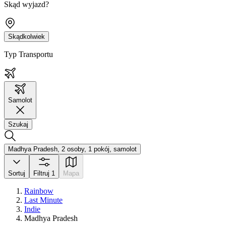
Skąd wyjazd?
Skądkolwiek
Typ Transportu
Samolot
Szukaj
Madhya Pradesh, 2 osoby, 1 pokój, samolot
Sortuj
Filtruj
1
Mapa
Rainbow
Last Minute
Indie
Madhya Pradesh