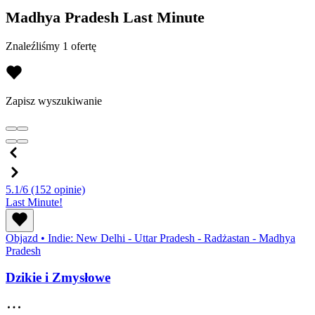
Madhya Pradesh Last Minute
Znaleźliśmy 1 ofertę
Zapisz wyszukiwanie
5.1/6
(152 opinie)
Last Minute!
Objazd
•
Indie: New Delhi - Uttar Pradesh - Radżastan - Madhya
Pradesh
Dzikie i Zmysłowe