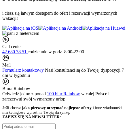
i ciesz się łatwym dostępem do ofert i rezerwacji wymarzonych
wakacji!
Call center
42 680 38 51
codziennie
w godz. 8:00-22:00
Mail
Formularz kontaktowy
Nasi konsultanci są do Twojej dyspozycji 7
dni w tygodniu
Biura Rainbow
Odwiedź jedno z ponad
100 biur Rainbow
w całej Polsce i
zarezerwuj swój
wymarzony urlop
Jeśli chcesz
jako pierwszy otrzymać najlepsze oferty
i inne wiadomości
marketingowe wprost na Twoją skrzynkę,
ZAPISZ SIĘ NA NEWSLETTER: