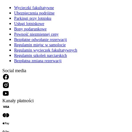
Wycieczki fakultatywne
Ubezpieczenia podróżne
Parkingi przy lotnisku
Usługi lotniskowe
Bony podarunkowe
Pewność niezmiennej ceny
Bezpłatne odwołanie rezerwacji
Regulamin miejsc w samolocie
Regulamin wycieczek fakultatywnych
Regulamin szkoleń narciarskich
Bezpłatna zmiana rezerwacji
Social media
Kanały płatności