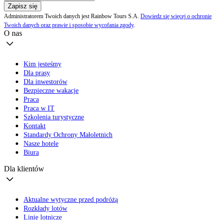
Zapisz się
Administratorem Twoich danych jest Rainbow Tours S.A.
Dowiedz się więcej o ochronie
Twoich danych oraz prawie i sposobie wycofania zgody
.
O nas
Kim jesteśmy
Dla prasy
Dla inwestorów
Bezpieczne wakacje
Praca
Praca w IT
Szkolenia turystyczne
Kontakt
Standardy Ochrony Małoletnich
Nasze hotele
Biura
Dla klientów
Aktualne wytyczne przed podróżą
Rozkłady lotów
Linie lotnicze