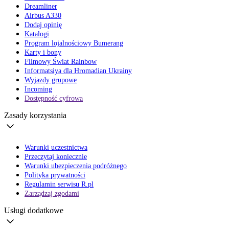
Dreamliner
Airbus A330
Dodaj opinię
Katalogi
Program lojalnościowy Bumerang
Karty i bony
Filmowy Świat Rainbow
Informatsiya dla Hromadian Ukrainy
Wyjazdy grupowe
Incoming
Dostępność cyfrowa
Zasady korzystania
Warunki uczestnictwa
Przeczytaj koniecznie
Warunki ubezpieczenia podróżnego
Polityka prywatności
Regulamin serwisu R.pl
Zarządzaj zgodami
Usługi dodatkowe