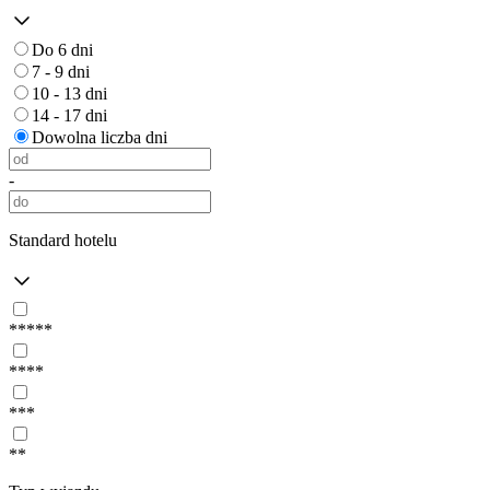
Do 6 dni
7 - 9 dni
10 - 13 dni
14 - 17 dni
Dowolna liczba dni
-
Standard hotelu
*****
****
***
**