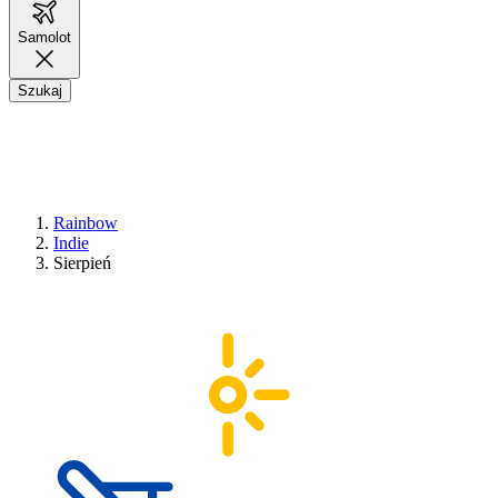
Samolot
Szukaj
Rainbow
Indie
Sierpień