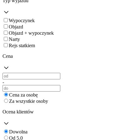
Typ wyjazdu
Wypoczynek
Objazd
Objazd + wypoczynek
Narty
Rejs statkiem
Cena
-
Cena za osobę
Za wszystkie osoby
Ocena klientów
Dowolna
Od 5.0