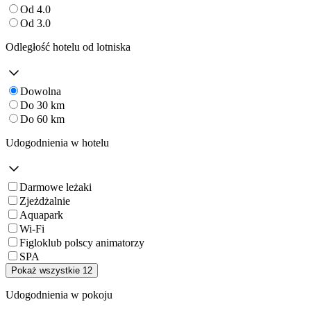
Od 4.0
Od 3.0
Odległość hotelu od lotniska
Dowolna
Do 30 km
Do 60 km
Udogodnienia w hotelu
Darmowe leżaki
Zjeżdżalnie
Aquapark
Wi-Fi
Figloklub polscy animatorzy
SPA
Pokaż wszystkie 12
Udogodnienia w pokoju