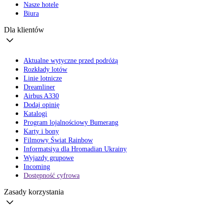
Nasze hotele
Biura
Dla klientów
Aktualne wytyczne przed podróżą
Rozkłady lotów
Linie lotnicze
Dreamliner
Airbus A330
Dodaj opinię
Katalogi
Program lojalnościowy Bumerang
Karty i bony
Filmowy Świat Rainbow
Informatsiya dla Hromadian Ukrainy
Wyjazdy grupowe
Incoming
Dostępność cyfrowa
Zasady korzystania