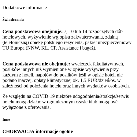
Dodatkowe informacje
Świadczenia
Cena podstawowa obejmuje:
7, 10 lub 14 rozpoczętych dób
hotelowych, wyżywienie wg opisu zakwaterowania, zdalną
(telefoniczną) opiekę polskiego rezydenta, pakiet ubezpieczeniowy
TU Europa (NNW, KL, CP, Assistance i bagaż).
Cena podstawowa nie obejmuje:
wycieczek fakultatywnych,
posiłków innych niż wymienione w opisie wyżywienia przy
każdym z hoteli, napojów do posiłków jeśli w opisie hoteli nie
podano inaczej, opłaty klimatycznej ok. 1,5 EUR/dzień/os. w
zależności od położenia hotelu oraz innych wydatków osobistych.
Ze względu na COVID-19 niektóre udogodnienia/atrakcje/serwis
hotelu mogą działać w ograniczonym czasie i/lub mogą być
wyłączone z oferowania.
Inne
CHORWACJA
informacje ogólne