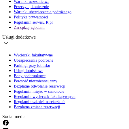
Warunki uczestnictwa
Przeczytaj koniecznie
Warunki ubezpieczenia podróżnego
Polityka prywatności
Regulamin serwisu R.pl
Zarządzaj zgodami
Usługi dodatkowe
Wycieczki fakultatywne
Ubezpieczenia podróżne
Parkingi przy lotnisku
Usługi lotniskowe
Bony podarunkowe
Pewność niezmiennej ceny
Bezpłatne odwołanie rezerwacji
Regulamin miejsc w samolocie
Regulamin wycieczek fakultatywnych
Regulamin szkoleń narciarskich
Bezpłatna zmiana rezerwacji
Social media