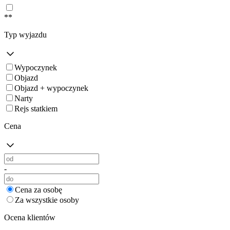
**
Typ wyjazdu
Wypoczynek
Objazd
Objazd + wypoczynek
Narty
Rejs statkiem
Cena
-
Cena za osobę
Za wszystkie osoby
Ocena klientów