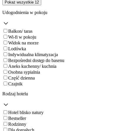
Pokaż wszystkie 12
Udogodnienia w pokoju
Balkon/ taras
Wi-fi w pokoju
Widok na morze
Lodówka
Indywidualna klimatyzacja
Bezpośredni dostęp do basenu
Aneks kuchenny/ kuchnia
Osobna sypialnia
Część dzienna
Czajnik
Rodzaj hotelu
Hotel blisko natury
Bestseller
Rodzinny
Dla dorosłych