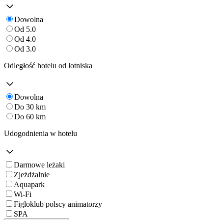
Dowolna
Od 5.0
Od 4.0
Od 3.0
Odległość hotelu od lotniska
Dowolna
Do 30 km
Do 60 km
Udogodnienia w hotelu
Darmowe leżaki
Zjeżdżalnie
Aquapark
Wi-Fi
Figloklub polscy animatorzy
SPA