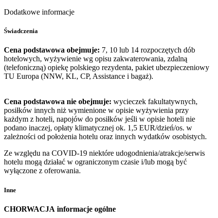
Dodatkowe informacje
Świadczenia
Cena podstawowa obejmuje:
7, 10 lub 14 rozpoczętych dób
hotelowych, wyżywienie wg opisu zakwaterowania, zdalną
(telefoniczną) opiekę polskiego rezydenta, pakiet ubezpieczeniowy
TU Europa (NNW, KL, CP, Assistance i bagaż).
Cena podstawowa nie obejmuje:
wycieczek fakultatywnych,
posiłków innych niż wymienione w opisie wyżywienia przy
każdym z hoteli, napojów do posiłków jeśli w opisie hoteli nie
podano inaczej, opłaty klimatycznej ok. 1,5 EUR/dzień/os. w
zależności od położenia hotelu oraz innych wydatków osobistych.
Ze względu na COVID-19 niektóre udogodnienia/atrakcje/serwis
hotelu mogą działać w ograniczonym czasie i/lub mogą być
wyłączone z oferowania.
Inne
CHORWACJA
informacje ogólne