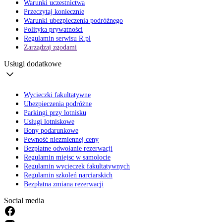
Warunki uczestnictwa
Przeczytaj koniecznie
Warunki ubezpieczenia podróżnego
Polityka prywatności
Regulamin serwisu R.pl
Zarządzaj zgodami
Usługi dodatkowe
Wycieczki fakultatywne
Ubezpieczenia podróżne
Parkingi przy lotnisku
Usługi lotniskowe
Bony podarunkowe
Pewność niezmiennej ceny
Bezpłatne odwołanie rezerwacji
Regulamin miejsc w samolocie
Regulamin wycieczek fakultatywnych
Regulamin szkoleń narciarskich
Bezpłatna zmiana rezerwacji
Social media