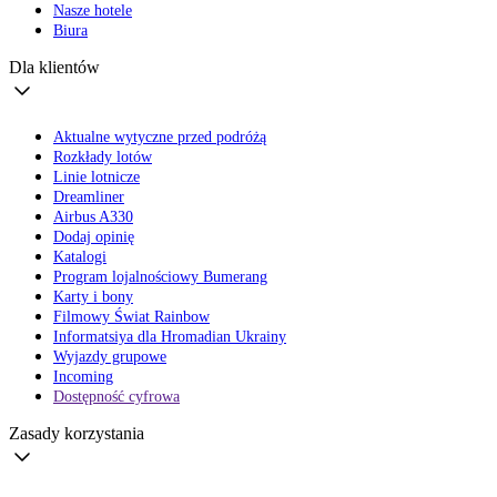
Nasze hotele
Biura
Dla klientów
Aktualne wytyczne przed podróżą
Rozkłady lotów
Linie lotnicze
Dreamliner
Airbus A330
Dodaj opinię
Katalogi
Program lojalnościowy Bumerang
Karty i bony
Filmowy Świat Rainbow
Informatsiya dla Hromadian Ukrainy
Wyjazdy grupowe
Incoming
Dostępność cyfrowa
Zasady korzystania