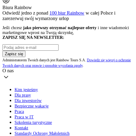
Biura Rainbow
Odwiedź jedno z ponad
100 biur Rainbow
w całej Polsce i
zarezerwuj swój
wymarzony urlop
Jeśli chcesz
jako pierwszy otrzymać najlepsze oferty
i inne wiadomości
marketingowe wprost na Twoją skrzynkę,
ZAPISZ SIĘ NA NEWSLETTER:
Zapisz się
Administratorem Twoich danych jest Rainbow Tours S.A.
Dowiedz się więcej o ochronie
Twoich danych oraz prawie i sposobie wycofania zgody
.
O nas
Kim jesteśmy
Dla prasy
Dla inwestorów
Bezpieczne wakacje
Praca
Praca w IT
Szkolenia turystyczne
Kontakt
Standardy Ochrony Małoletnich