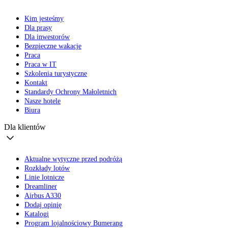
Kim jesteśmy
Dla prasy
Dla inwestorów
Bezpieczne wakacje
Praca
Praca w IT
Szkolenia turystyczne
Kontakt
Standardy Ochrony Małoletnich
Nasze hotele
Biura
Dla klientów
Aktualne wytyczne przed podróżą
Rozkłady lotów
Linie lotnicze
Dreamliner
Airbus A330
Dodaj opinię
Katalogi
Program lojalnościowy Bumerang