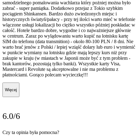
samodzielnego pomalowania wachlarza który pożniej można było
zabrać - super pamiątka. Dodatkowo przejaz z Tokio szybkim
pociągiem Shinkansen. Bardzo dużo zwiedzonych miejsc i
historycznych światyń/pałacy - przy tej ilości warto mieć w telefonie
wlączone usługi lokalizacji bo ciężko wszystko póżniej poskładac w
całość. Hotele bardzo dobre, wygodne i co najważniejsze głównie
w centrum. Zaraz po wylądowaniu warto kupić na lotnisku kartę
SIM do telefonu (data transmition) - okolo 80-100 PLN / 8 dni. Nie
warto brać jenów z Polski / lepiej wziąść dolary lub euro i wymienić
w punkcie wymiany na lotnisku gdzie mają lepszy kurs niż przy
zakupie w kraju (w miastach w Japonii może być z tym problem -
brak kantorów, pozostają tylko banki). Wszystkie karty Visa,
Mastercard i Revolute są akceptowalne i nie ma problemu z
płatnościami. Gorąco polecam wycieczkę!!!
Więcej
6.0/6
Czy ta opinia była pomocna?