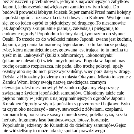
bez zniszczeń i przebudowań, jednym z najważniejszych zabytków
Japonii, jednocześnie największym zamkiem w tym kraju. Do
budowli prowadzi labirynt ścieżek.Super zamek!Przed nami kolejny
japoński ogród - rozkosz dla ciała i duszy - to Kokoen. Wydaje nam
się, że co jeden ogród to piękniejszy od drugiego.To niesamowite
jak Japończycy skrupulatnie planują, zakładają i pielęgnują to
cudowne ogrody! Popołudniu lecimy dalej, tym razem do słynnej
Osaki. To trzecie co do wielkości miasto Japonii, zwane jest kuchnią
Japonii, a jej dania kulinarne są legendarne. To tu kucharze podają
rybę, która nieumiejętnie przygotowana jest trująca, to tu można tu
zjeść m.in. „takoyaki” (kulki z ośmiornicy), „okonomiyaki”
(pikantne naleśniki) i wiele innych potraw. Pogoda w Japonii nas
trochę ostatnio rozpieszcza, nie pada, albo trochę pokropi, upały
osłabły albo się do nich przyzwyczailiśmy, więc pora dalej w drogę.
Dzisiaj z Hiroszimy jedziemy do miasta Okayama.Miasto to słynie z
Zamku Wron, który swoją nazwę zawdzięcza czarnym
elewacjom.Jest niesamowity! W zamku oglądamy ekspozycję
związaną z życiem japońskich samurajów. Chłoniemy także całe
piękno natury w jednym z najoryginalniejszych ogrodów Japonii -
Korakuen.Ogrody w stylu japońskim są przeurocze i bajkowe.Było
tu czym oko nacieszyć - stawy, staweczki z żółwiami, czaplami,
karpiami koi, bonsaiowe sosny i inne drzewa, poletka ryżu, krzaki
herbaty, fragmenty lasu bambusowego, lotosy, hortensje.
Popołudniu jedziemy do Kurashiki do dzielnicy samurajów.Gejsz
nie widzieliśmy to może uda się spotkać prawdziwego