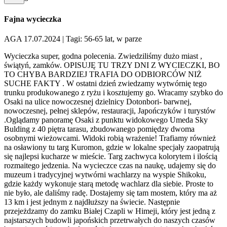
Fajna wycieczka
AGA 17.07.2024
| Tagi: 56-65 lat, w parze
Wycieczka super, godna polecenia. Zwiedziliśmy dużo miast ,
świątyń, zamków. OPISUJĘ TU TRZY DNI Z WYCIECZKI, BO
TO CHYBA BARDZIEJ TRAFIA DO ODBIORCÓW NIŻ
SUCHE FAKTY . W ostatni dzień zwiedzamy wytwórnię tego
trunku produkowanego z ryżu i kosztujemy go. Wracamy szybko do
Osaki na ulice nowoczesnej dzielnicy Dotonbori- barwnej,
nowoczesnej, pełnej sklepów, restauracji, Japończyków i turystów
.Oglądamy panoramę Osaki z punktu widokowego Umeda Sky
Bulding z 40 piętra tarasu, zbudowanego pomiędzy dwoma
osobnymi wieżowcami. Widoki robią wrażenie! Trafiamy również
na osławiony tu targ Kuromon, gdzie w lokalne specjały zaopatrują
się najlepsi kucharze w mieście. Targ zachwyca kolorytem i ilością
rozmaitego jedzenia. Na wycieczce czas na naukę, udajemy się do
muzeum i tradycyjnej wytwórni wachlarzy na wyspie Shikoku,
gdzie każdy wykonuje starą metodę wachlarz dla siebie. Proste to
nie było, ale daliśmy radę. Dostajemy się tam mostem, który ma aż
13 km i jest jednym z najdłuższy na świecie. Następnie
przejeżdzamy do zamku Białej Czapli w Himeji, który jest jedną z
najstarszych budowli japońskich przetrwałych do naszych czasów