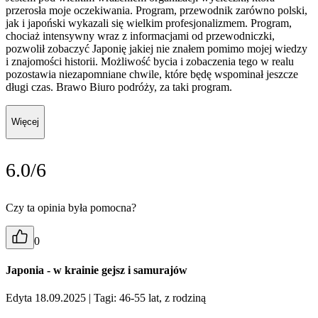
przerosła moje oczekiwania. Program, przewodnik zarówno polski,
jak i japoński wykazali się wielkim profesjonalizmem. Program,
chociaż intensywny wraz z informacjami od przewodniczki,
pozwolił zobaczyć Japonię jakiej nie znałem pomimo mojej wiedzy
i znajomości historii. Możliwość bycia i zobaczenia tego w realu
pozostawia niezapomniane chwile, które będę wspominał jeszcze
długi czas. Brawo Biuro podróży, za taki program.
Więcej
6.0/6
Czy ta opinia była pomocna?
0
Japonia - w krainie gejsz i samurajów
Edyta 18.09.2025
| Tagi: 46-55 lat, z rodziną