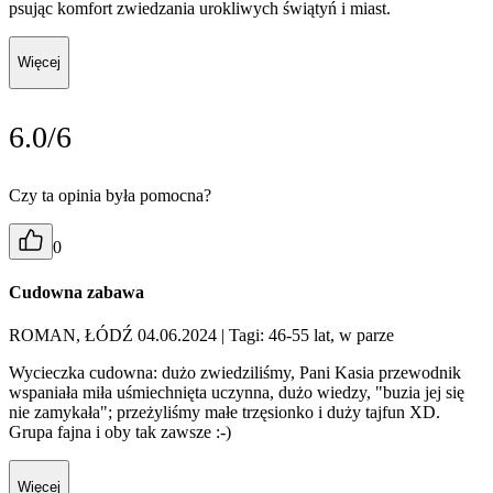
psując komfort zwiedzania urokliwych świątyń i miast.
Więcej
6.0/6
Czy ta opinia była pomocna?
0
Cudowna zabawa
ROMAN, ŁÓDŹ 04.06.2024
| Tagi: 46-55 lat, w parze
Wycieczka cudowna: dużo zwiedziliśmy, Pani Kasia przewodnik
wspaniała miła uśmiechnięta uczynna, dużo wiedzy, "buzia jej się
nie zamykała"; przeżyliśmy małe trzęsionko i duży tajfun XD.
Grupa fajna i oby tak zawsze :-)
Więcej