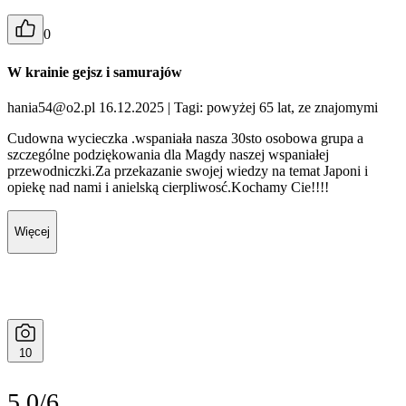
0
W krainie gejsz i samurajów
hania54@o2.pl 16.12.2025
| Tagi: powyżej 65 lat, ze znajomymi
Cudowna wycieczka .wspaniała nasza 30sto osobowa grupa a
szczególne podziękowania dla Magdy naszej wspaniałej
przewodniczki.Za przekazanie swojej wiedzy na temat Japoni i
opiekę nad nami i anielską cierpliwosć.Kochamy Cie!!!!
Więcej
10
5.0/6