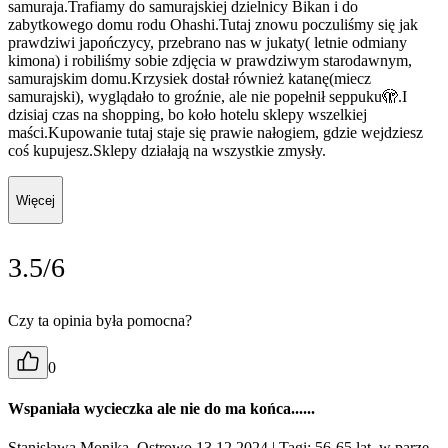
samuraja.Trafiamy do samurajskiej dzielnicy Bikan i do
zabytkowego domu rodu Ohashi.Tutaj znowu poczuliśmy się jak
prawdziwi japończycy, przebrano nas w jukaty( letnie odmiany
kimona) i robiliśmy sobie zdjęcia w prawdziwym starodawnym,
samurajskim domu.Krzysiek dostał również katanę(miecz
samurajski), wyglądało to groźnie, ale nie popełnił seppuku🫣.I
dzisiaj czas na shopping, bo koło hotelu sklepy wszelkiej
maści.Kupowanie tutaj staje się prawie nałogiem, gdzie wejdziesz
coś kupujesz.Sklepy działają na wszystkie zmysły.
Więcej
3.5/6
Czy ta opinia była pomocna?
0
Wspaniała wycieczka ale nie do ma końca......
Stanisława Monika, Ostrowo 13.12.2024
| Tagi: 56-65 lat, w parze