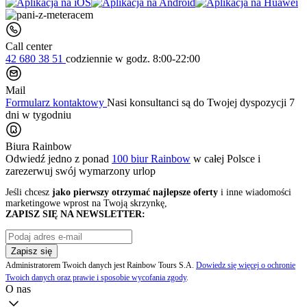
Call center
42 680 38 51
codziennie
w godz. 8:00-22:00
Mail
Formularz kontaktowy
Nasi konsultanci są do Twojej dyspozycji 7
dni w tygodniu
Biura Rainbow
Odwiedź jedno z ponad
100 biur Rainbow
w całej Polsce i
zarezerwuj swój
wymarzony urlop
Jeśli chcesz
jako pierwszy otrzymać najlepsze oferty
i inne wiadomości
marketingowe wprost na Twoją skrzynkę,
ZAPISZ SIĘ NA NEWSLETTER:
Zapisz się
Administratorem Twoich danych jest Rainbow Tours S.A.
Dowiedz się więcej o ochronie
Twoich danych oraz prawie i sposobie wycofania zgody
.
O nas