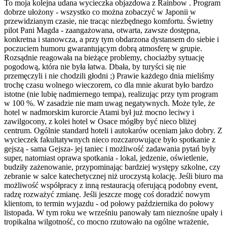
To moja kolejna udana wycieczka objazdowa z Rainbow . Program
dobrze ułożony - wszystko co można zobaczyć w Japonii w
przewidzianym czasie, nie tracąc niezbędnego komfortu. Świetny
pilot Pani Magda - zaangażowana, otwarta, zawsze dostępna,
konkretna i stanowcza, a przy tym obdarzona dystansem do siebie i
poczuciem humoru gwarantującym dobrą atmosferę w grupie.
Rozsądnie reagowała na bieżące problemy, chociażby sytuację
pogodową, która nie była łatwa. Dbała, by turyści się nie
przemęczyli i nie chodzili głodni ;) Prawie każdego dnia mieliśmy
trochę czasu wolnego wieczorem, co dla mnie akurat było bardzo
istotne (nie lubię nadmiernego tempa), realizując przy tym program
w 100 %. W zasadzie nie mam uwag negatywnych. Może tyle, że
hotel w nadmorskim kurorcie Atami był już mocno leciwy i
zawilgocony, z kolei hotel w Osace mógłby być nieco bliżej
centrum. Ogólnie standard hoteli i autokarów oceniam jako dobry. Z
wycieczek fakultatywnych nieco rozczarowujące było spotkanie z
gejszą - sama Gejsza- jej taniec i możliwość zadawania pytań były
super, natomiast oprawa spotkania - lokal, jedzenie, oświetlenie,
budziły zażenowanie, przypominając bardziej występy szkolne, czy
zebranie w salce katechetycznej niż uroczystą kolację. Jeśli biuro ma
możliwość współpracy z inną restauracją oferującą podobny event,
radzę rozważyć zmianę. Jeśli jeszcze mogę coś doradzić nowym
klientom, to termin wyjazdu - od połowy października do połowy
listopada. W tym roku we wrześniu panowały tam nieznośne upały i
tropikalna wilgotność, co mocno rzutowało na ogólne wrażenie,