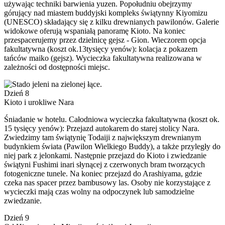
używając techniki barwienia yuzen. Popołudniu obejrzymy
górujący nad miastem buddyjski kompleks świątynny Kiyomizu
(UNESCO) składający się z kilku drewnianych pawilonów. Galerie
widokowe oferują wspaniałą panoramę Kioto. Na koniec
przespacerujemy przez dzielnicę gejsz - Gion. Wieczorem opcja
fakultatywna (koszt ok.13tysięcy yenów): kolacja z pokazem
tańców maiko (gejsz). Wycieczka fakultatywna realizowana w
zależności od dostępności miejsc.
Dzień 8
Kioto i urokliwe Nara
Śniadanie w hotelu. Całodniowa wycieczka fakultatywna (koszt ok.
15 tysięcy yenów): Przejazd autokarem do starej stolicy Nara.
Zwiedzimy tam świątynię Todaiji z największym drewnianym
budynkiem świata (Pawilon Wielkiego Buddy), a także przyległy do
niej park z jelonkami. Następnie przejazd do Kioto i zwiedzanie
świątyni Fushimi inari słynącej z czerwonych bram tworzących
fotogeniczne tunele. Na koniec przejazd do Arashiyama, gdzie
czeka nas spacer przez bambusowy las. Osoby nie korzystające z
wycieczki mają czas wolny na odpoczynek lub samodzielne
zwiedzanie.
Dzień 9