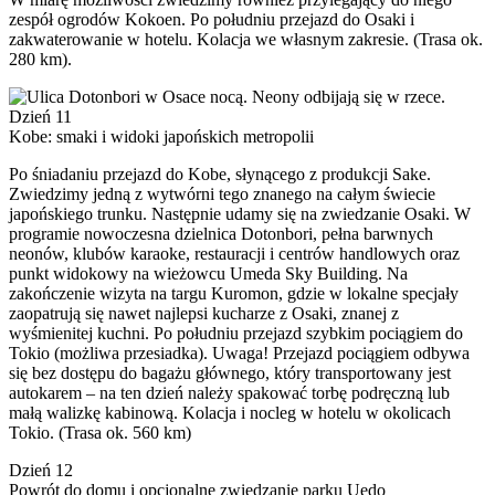
zespół ogrodów Kokoen. Po południu przejazd do Osaki i
zakwaterowanie w hotelu. Kolacja we własnym zakresie. (Trasa ok.
280 km).
Dzień 11
Kobe: smaki i widoki japońskich metropolii
Po śniadaniu przejazd do Kobe, słynącego z produkcji Sake.
Zwiedzimy jedną z wytwórni tego znanego na całym świecie
japońskiego trunku. Następnie udamy się na zwiedzanie Osaki. W
programie nowoczesna dzielnica Dotonbori, pełna barwnych
neonów, klubów karaoke, restauracji i centrów handlowych oraz
punkt widokowy na wieżowcu Umeda Sky Building. Na
zakończenie wizyta na targu Kuromon, gdzie w lokalne specjały
zaopatrują się nawet najlepsi kucharze z Osaki, znanej z
wyśmienitej kuchni. Po południu przejazd szybkim pociągiem do
Tokio (możliwa przesiadka). Uwaga! Przejazd pociągiem odbywa
się bez dostępu do bagażu głównego, który transportowany jest
autokarem – na ten dzień należy spakować torbę podręczną lub
małą walizkę kabinową. Kolacja i nocleg w hotelu w okolicach
Tokio. (Trasa ok. 560 km)
Dzień 12
Powrót do domu i opcjonalne zwiedzanie parku Uedo