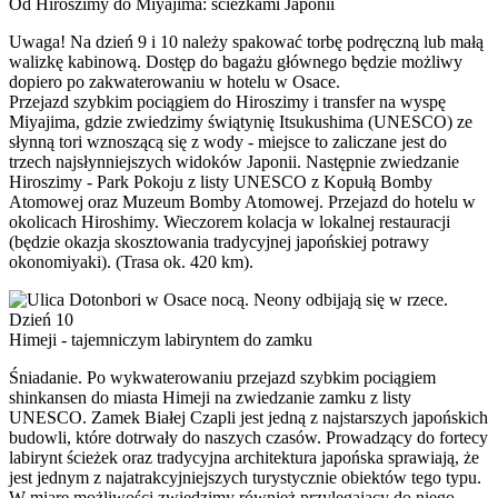
Od Hiroszimy do Miyajima: ścieżkami Japonii
Uwaga! Na dzień 9 i 10 należy spakować torbę podręczną lub małą
walizkę kabinową. Dostęp do bagażu głównego będzie możliwy
dopiero po zakwaterowaniu w hotelu w Osace.
Przejazd szybkim pociągiem do Hiroszimy i transfer na wyspę
Miyajima, gdzie zwiedzimy świątynię Itsukushima (UNESCO) ze
słynną tori wznoszącą się z wody - miejsce to zaliczane jest do
trzech najsłynniejszych widoków Japonii. Następnie zwiedzanie
Hiroszimy - Park Pokoju z listy UNESCO z Kopułą Bomby
Atomowej oraz Muzeum Bomby Atomowej. Przejazd do hotelu w
okolicach Hiroshimy. Wieczorem kolacja w lokalnej restauracji
(będzie okazja skosztowania tradycyjnej japońskiej potrawy
okonomiyaki). (Trasa ok. 420 km).
Dzień 10
Himeji - tajemniczym labiryntem do zamku
Śniadanie. Po wykwaterowaniu przejazd szybkim pociągiem
shinkansen do miasta Himeji na zwiedzanie zamku z listy
UNESCO. Zamek Białej Czapli jest jedną z najstarszych japońskich
budowli, które dotrwały do naszych czasów. Prowadzący do fortecy
labirynt ścieżek oraz tradycyjna architektura japońska sprawiają, że
jest jednym z najatrakcyjniejszych turystycznie obiektów tego typu.
W miarę możliwości zwiedzimy również przylegający do niego