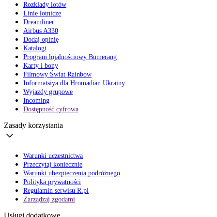
Rozkłady lotów
Linie lotnicze
Dreamliner
Airbus A330
Dodaj opinię
Katalogi
Program lojalnościowy Bumerang
Karty i bony
Filmowy Świat Rainbow
Informatsiya dla Hromadian Ukrainy
Wyjazdy grupowe
Incoming
Dostępność cyfrowa
Zasady korzystania
Warunki uczestnictwa
Przeczytaj koniecznie
Warunki ubezpieczenia podróżnego
Polityka prywatności
Regulamin serwisu R.pl
Zarządzaj zgodami
Usługi dodatkowe