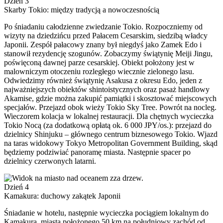
Dzień 3
Skarby Tokio: między tradycją a nowoczesnością
Po śniadaniu całodzienne zwiedzanie Tokio. Rozpoczniemy od
wizyty na dziedzińcu przed Pałacem Cesarskim, siedzibą władcy
Japonii. Zespół pałacowy znany był niegdyś jako Zamek Edo i
stanowił rezydencję szogunów. Zobaczymy świątynię Meiji Jingu,
poświęconą dawnej parze cesarskiej. Obiekt położony jest w
malowniczym otoczeniu rozległego wiecznie zielonego lasu.
Odwiedzimy również świątynię Asakusa z okresu Edo, jeden z
najważniejszych obiektów shintoistycznych oraz pasaż handlowy
Akamise, gdzie można zakupić pamiątki i skosztować miejscowych
specjałów. Przejazd obok wieży Tokio Sky Tree. Powrót na nocleg.
Wieczorem kolacja w lokalnej restauracji. Dla chętnych wycieczka
Tokio Nocą (za dodatkową opłatą ok. 6 000 JPY/os.): przejazd do
dzielnicy Shinjuku – głównego centrum biznesowego Tokio. Wjazd
na taras widokowy Tokyo Metropolitan Government Building, skąd
będziemy podziwiać panoramę miasta. Następnie spacer po
dzielnicy czerwonych latarni.
Dzień 4
Kamakura: duchowy zakątek Japonii
Śniadanie w hotelu, następnie wycieczka pociągiem lokalnym do
Kamakura, miasta położonego 50 km na południowy zachód od