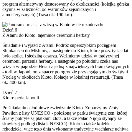
program alternatywny dostosowany do okoliczności (kolejka górska
czynna w zależności od warunków sejsmicznych i
atmosferycznych) (Trasa ok. 190 km).
Dzień 6
Z Atami do Kioto: tajemnice ceremonii herbaty
Śniadanie i wyjazd z Atami. Podróż superszybkim pociągiem
Shinkansen do Mishimy, a następnie do Kioto, które przez tysiąc lat
było stolicą i siedzibą cesarza. Weźmiemy udział w tradycyjnej
ceremonii parzenia herbaty, a następnie po południu czeka nas
wizyta w pagodzie Heian z jedną z największych bram świątynnych
- torii w Japonii oraz spacer po ogrodzie przylegającym do świątyni.
Nocleg w okolicach Kioto. Kolacja w lokalnej restauracji. (Trasa
ok. 400 km).
Dzień 7
Kioto: perła Japonii
Po śniadaniu całodniowe zwiedzanie Kioto. Zobaczymy Złoty
Pawilon z listy UNESCO - położoną w parku świątynię zen, której
ściany pokryte są płatkami złota, a także Pałac Nijojo słynący ze
słowiczej podłogi (lista UNESCO). Kioto to także kolebka
rękodzieła, więc tego dnia wykonamy tradycyjne wachlarze uchiwa