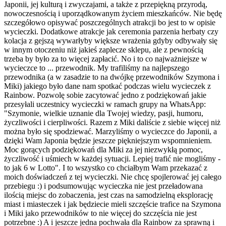
Japonii, jej kulturą i zwyczajami, a także z przepiękną przyrodą,
nowoczesnością i uporządkowanym życiem mieszkańców. Nie będę
szczegółowo opisywać poszczególnych atrakcji bo jest to w opisie
wycieczki. Dodatkowe atrakcje jak ceremonia parzenia herbaty czy
kolacja z gejszą wywarłyby większe wrażenia gdyby odbywały się
w innym otoczeniu niż jakieś zaplecze sklepu, ale z pewnością
trzeba by było za to więcej zapłacić. No i to co najważniejsze w
wycieczce to ... przewodnik. My trafiliśmy na najlepszego
przewodnika (a w zasadzie to na dwójkę przewodników Szymona i
Miki) jakiego było dane nam spotkać podczas wielu wycieczek z
Rainbow. Pozwolę sobie zacytować jedno z podziękowań jakie
przesyłali uczestnicy wycieczki w ramach grupy na WhatsApp:
"Szymonie, wielkie uznanie dla Twojej wiedzy, pasji, humoru,
życzliwości i cierpliwości. Razem z Miki daliście z siebie więcej niż
można było się spodziewać. Marzyliśmy o wycieczce do Japonii, a
dzięki Wam Japonia będzie jeszcze piękniejszym wspomnieniem.
Moc gorących podziękowań dla Miki za jej niezwykłą pomoc,
życzliwość i uśmiech w każdej sytuacji. Lepiej trafić nie mogliśmy -
to jak 6 w Lotto". I to wszystko co chciałbym Wam przekazać z
moich doświadczeń z tej wycieczki. Nie chcę spojlerować jej całego
przebiegu :) i podsumowując wycieczka nie jest przeładowana
ilością miejsc do zobaczenia, jest czas na samodzielną eksplorację
miast i miasteczek i jak będziecie mieli szczęście trafice na Szymona
i Miki jako przewodników to nie więcej do szczęścia nie jest
potrzebne :) A i jeszcze jedna pochwała dla Rainbow za sprawną i