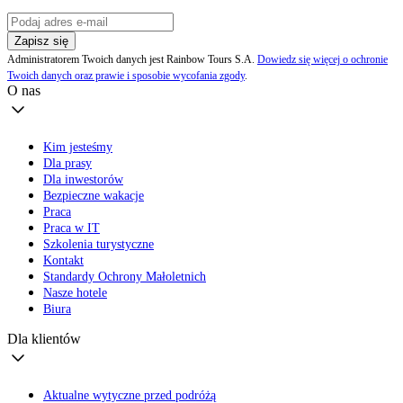
Zapisz się
Administratorem Twoich danych jest Rainbow Tours S.A.
Dowiedz się więcej o ochronie
Twoich danych oraz prawie i sposobie wycofania zgody
.
O nas
Kim jesteśmy
Dla prasy
Dla inwestorów
Bezpieczne wakacje
Praca
Praca w IT
Szkolenia turystyczne
Kontakt
Standardy Ochrony Małoletnich
Nasze hotele
Biura
Dla klientów
Aktualne wytyczne przed podróżą