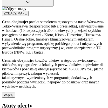
ZOBACZ MAPĘ
Cena obejmuje:
przelot samolotem rejsowym na trasie Warszawa-
Tokio-Warszawa (bezpośrednio lub z przesiadką), zakwaterowanie
w hotelach (10 rozpoczętych dób hotelowych), przejazd szybkim
pociągiem na trasie Atami - Kioto, Kioto - Hiroszima, Hiroszima-
Himeji, Osaka-Tokio, transfery klimatyzowanym autokarem,
wyżywienie wg programu, opiekę polskiego pilota i miejscowych
przewodników, program turystyczny j.w., oraz ubezpieczenie TU
Europa (NNW, KL i bagaż).
Cena nie obejmuje:
kosztów biletów wstępu do zwiedzanych
obiektów, wynagrodzenia lokalnych przewodników, napiwków dla
kierowców i pozostałej obsługi (łącznie ok. 46 000 JPY/os., płatne
pilotowi imprezy), zakupu wycieczek
fakultatywnych wymienionych w programie, dodatkowych
posiłków podczas wycieczki, napojów do posiłków oraz innych
wydatków osobistych.
Więcej
Atuty oferty