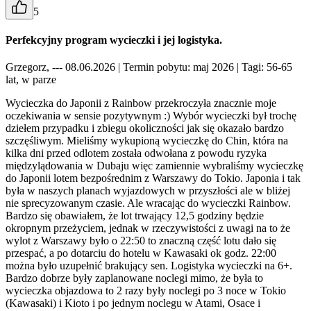
5
Perfekcyjny program wycieczki i jej logistyka.
Grzegorz, --- 08.06.2026
| Termin pobytu: maj 2026
| Tagi: 56-65
lat, w parze
Wycieczka do Japonii z Rainbow przekroczyła znacznie moje
oczekiwania w sensie pozytywnym :) Wybór wycieczki był trochę
dziełem przypadku i zbiegu okoliczności jak się okazało bardzo
szczęśliwym. Mieliśmy wykupioną wycieczkę do Chin, która na
kilka dni przed odlotem została odwołana z powodu ryzyka
międzylądowania w Dubaju więc zamiennie wybraliśmy wycieczkę
do Japonii lotem bezpośrednim z Warszawy do Tokio. Japonia i tak
była w naszych planach wyjazdowych w przyszłości ale w bliżej
nie sprecyzowanym czasie. Ale wracając do wycieczki Rainbow.
Bardzo się obawiałem, że lot trwający 12,5 godziny będzie
okropnym przeżyciem, jednak w rzeczywistości z uwagi na to że
wylot z Warszawy było o 22:50 to znaczną część lotu dało się
przespać, a po dotarciu do hotelu w Kawasaki ok godz. 22:00
można było uzupełnić brakujący sen. Logistyka wycieczki na 6+.
Bardzo dobrze były zaplanowane noclegi mimo, że była to
wycieczka objazdowa to 2 razy były noclegi po 3 noce w Tokio
(Kawasaki) i Kioto i po jednym noclegu w Atami, Osace i