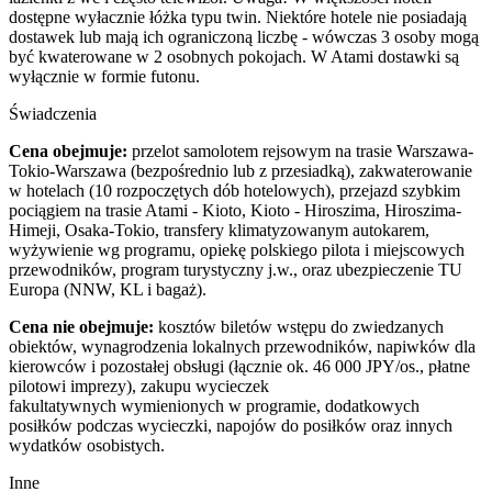
dostępne wyłacznie łóżka typu twin. Niektóre hotele nie posiadają
dostawek lub mają ich ograniczoną liczbę - wówczas 3 osoby mogą
być kwaterowane w 2 osobnych pokojach. W Atami dostawki są
wyłącznie w formie futonu.
Świadczenia
Cena obejmuje:
przelot samolotem rejsowym na trasie Warszawa-
Tokio-Warszawa (bezpośrednio lub z przesiadką), zakwaterowanie
w hotelach (10 rozpoczętych dób hotelowych), przejazd szybkim
pociągiem na trasie Atami - Kioto, Kioto - Hiroszima, Hiroszima-
Himeji, Osaka-Tokio, transfery klimatyzowanym autokarem,
wyżywienie wg programu, opiekę polskiego pilota i miejscowych
przewodników, program turystyczny j.w., oraz ubezpieczenie TU
Europa (NNW, KL i bagaż).
Cena nie obejmuje:
kosztów biletów wstępu do zwiedzanych
obiektów, wynagrodzenia lokalnych przewodników, napiwków dla
kierowców i pozostałej obsługi (łącznie ok. 46 000 JPY/os., płatne
pilotowi imprezy), zakupu wycieczek
fakultatywnych wymienionych w programie, dodatkowych
posiłków podczas wycieczki, napojów do posiłków oraz innych
wydatków osobistych.
Inne