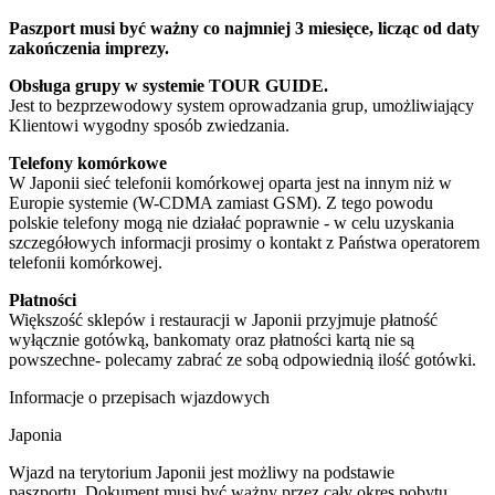
Paszport musi być ważny co najmniej 3 miesięce, licząc od daty
zakończenia imprezy.
Obsługa grupy w systemie TOUR GUIDE.
Jest to bezprzewodowy system oprowadzania grup, umożliwiający
Klientowi wygodny sposób zwiedzania.
Telefony komórkowe
W Japonii sieć telefonii komórkowej oparta jest na innym niż w
Europie systemie (W-CDMA zamiast GSM). Z tego powodu
polskie telefony mogą nie działać poprawnie - w celu uzyskania
szczegółowych informacji prosimy o kontakt z Państwa operatorem
telefonii komórkowej.
Płatności
Większość sklepów i restauracji w Japonii przyjmuje płatność
wyłącznie gotówką, bankomaty oraz płatności kartą nie są
powszechne- polecamy zabrać ze sobą odpowiednią ilość gotówki.
Informacje o przepisach wjazdowych
Japonia
​Wjazd na terytorium Japonii jest możliwy na podstawie
paszportu. Dokument musi być ważny przez cały okres pobytu.