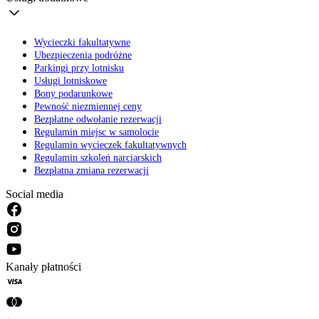
Wycieczki fakultatywne
Ubezpieczenia podróżne
Parkingi przy lotnisku
Usługi lotniskowe
Bony podarunkowe
Pewność niezmiennej ceny
Bezpłatne odwołanie rezerwacji
Regulamin miejsc w samolocie
Regulamin wycieczek fakultatywnych
Regulamin szkoleń narciarskich
Bezpłatna zmiana rezerwacji
Social media
Kanały płatności