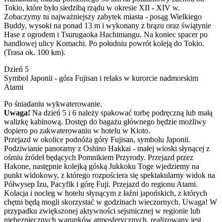
Tokio, które było siedzibą rządu w okresie XII - XIV w.
Zobaczymy tu najważniejszy zabytek miasta - posąg Wielkiego
Buddy, wysoki na ponad 13 m i wykonany z brązu oraz świątynie
Hase z ogrodem i Tsurugaoka Hachimangu. Na koniec spacer po
handlowej ulicy Komachi. Po południu powrót koleją do Tokio.
(Trasa ok. 100 km).
Dzień 5
Symbol Japonii - góra Fujisan i relaks w kurorcie nadmorskim
Atami
Po śniadaniu wykwaterowanie.
Uwaga!
Na dzień 5 i 6 należy spakować torbę podręczną lub małą
walizkę kabinową. Dostęp do bagażu głównego będzie możliwy
dopiero po zakwaterowaniu w hotelu w Kioto.
Przejazd w okolice podnóża góry Fujisan, symbolu Japonii.
Podziwianie panoramy z Oshino Hakkai - małej wioski słynącej z
ośmiu źródeł będących Pomnikiem Przyrody. Przejazd przez
Hakone, następnie kolejką góską Jukkoku Toge wjedziemy na
punkt widokowy, z którego rozpościera się spektakularny widok na
Półwysep Izu, Pacyfik i górę Fuji. Przejazd do regionu Atami.
Kolacja i nocleg w hotelu słynącym z łaźni japońskich, z których
chętni będą mogli skorzystać w godzinach wieczornych. Uwaga! W
przypadku zwiększonej aktywności sejsmicznej w regionie lub
niebezpiecznych warunków atmosferycznych, realizowany jest