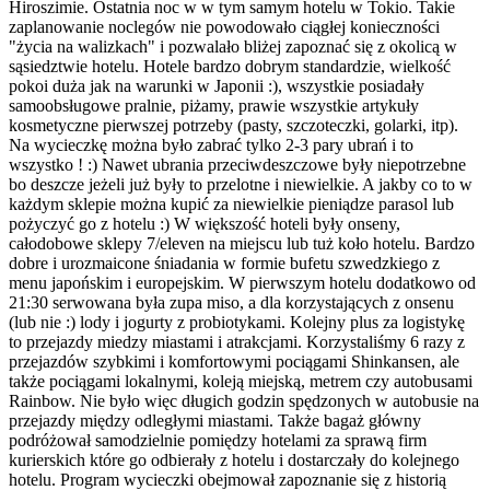
Hiroszimie. Ostatnia noc w w tym samym hotelu w Tokio. Takie
zaplanowanie noclegów nie powodowało ciągłej konieczności
"życia na walizkach" i pozwalało bliżej zapoznać się z okolicą w
sąsiedztwie hotelu. Hotele bardzo dobrym standardzie, wielkość
pokoi duża jak na warunki w Japonii :), wszystkie posiadały
samoobsługowe pralnie, piżamy, prawie wszystkie artykuły
kosmetyczne pierwszej potrzeby (pasty, szczoteczki, golarki, itp).
Na wycieczkę można było zabrać tylko 2-3 pary ubrań i to
wszystko ! :) Nawet ubrania przeciwdeszczowe były niepotrzebne
bo deszcze jeżeli już były to przelotne i niewielkie. A jakby co to w
każdym sklepie można kupić za niewielkie pieniądze parasol lub
pożyczyć go z hotelu :) W większość hoteli były onseny,
całodobowe sklepy 7/eleven na miejscu lub tuż koło hotelu. Bardzo
dobre i urozmaicone śniadania w formie bufetu szwedzkiego z
menu japońskim i europejskim. W pierwszym hotelu dodatkowo od
21:30 serwowana była zupa miso, a dla korzystających z onsenu
(lub nie :) lody i jogurty z probiotykami. Kolejny plus za logistykę
to przejazdy miedzy miastami i atrakcjami. Korzystaliśmy 6 razy z
przejazdów szybkimi i komfortowymi pociągami Shinkansen, ale
także pociągami lokalnymi, koleją miejską, metrem czy autobusami
Rainbow. Nie było więc długich godzin spędzonych w autobusie na
przejazdy między odległymi miastami. Także bagaż główny
podróżował samodzielnie pomiędzy hotelami za sprawą firm
kurierskich które go odbierały z hotelu i dostarczały do kolejnego
hotelu. Program wycieczki obejmował zapoznanie się z historią