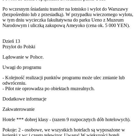
Po wczesnym śniadaniu transfer na lotnisko i wylot do Warszawy
(bezpośrednio lub z przesiadką). W przypadku wieczornego wylotu,
w tym dniu wycieczka fakultatywna do parku Ueno z Muzeum
Narodowym i uliczką zakupową Ameyoko (cena ok. 5 000 YEN).
Dzień 13
Przylot do Polski
Lądowanie w Polsce.
Uwagi do programu
- Kolejność realizacji punktów programu może ulec zmianie lub
odwróceniu.
- Pilot nie oprowadza po obiektach muzealnych.
Dodatkowe informacje
Zakwaterowanie
Hotele *** dobrej klasy - (razem 9 rozpoczętych dób hotelowych).
Pokoje: 2 - osobowe, we wszystkich hotelach są wyposażone w
łazienki z wc i często telewizor. Uwaga! W większości hoteli