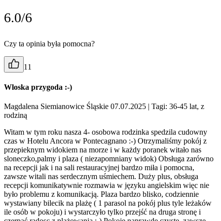
6.0/6
Czy ta opinia była pomocna?
11
Wloska przygoda :-)
Magdalena Siemianowice Śląskie 07.07.2025
| Tagi: 36-45 lat, z
rodziną
Witam w tym roku nasza 4- osobowa rodzinka spedzila cudowny
czas w Hotelu Ancora w Pontecagnano :-) Otrzymaliśmy pokój z
przepieknym widokiem na morze i w każdy poranek witało nas
sloneczko,palmy i plaza ( niezapomniany widok) Obsługa zarówno
na recepcji jak i na sali restauracyjnej bardzo miła i pomocna,
zawsze witali nas serdecznym uśmiechem. Duży plus, obsługa
recepcji komunikatywnie rozmawia w języku angielskim więc nie
było problemu z komunikacją. Plaza bardzo blisko, codziennie
wystawiany bilecik na plażę ( 1 parasol na pokój plus tyle leżaków
ile osób w pokoju) i wystarczyło tylko przejść na druga stronę i
czerpać radosc z plażowania :-) Pokoje naprawdę czyste, zawsze