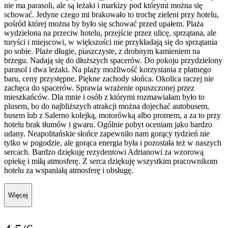
nie ma parasoli, ale są leżaki i markizy pod którymi można się
schować. Jedyne czego mi brakowało to trochę zieleni przy hotelu,
pośród której można by było się schować przed upałem. Plaża
wydzielona na przeciw hotelu, przejście przez ulicę, sprzątana, ale
turyści i miejscowi, w większości nie przykładają się do sprzątania
po sobie. Plaże długie, piaszczyste, z drobnym kamieniem na
brzegu. Nadają się do dłuższych spacerów. Do pokoju przydzielony
parasol i dwa leżaki. Na plaży możliwość korzystania z płatnego
baru, ceny przystępne. Piękne zachody słońca. Okolica raczej nie
zachęca do spacerów. Sprawia wrażenie opuszczonej przez
mieszkańców. Dla mnie i osób z którymi rozmawiałam było to
plusem, bo do najbliższych atrakcji można dojechać autobusem,
busem lub z Salerno kolejką, motorówką albo promem, a za to przy
hotelu brak tłumów i gwaru. Ogólnie pobyt oceniam jako bardzo
udany. Neapolitańskie słońce zapewniło nam gorący tydzień nie
tylko w pogodzie, ale gorąca energia była i pozostała też w naszych
sercach. Bardzo dziękuję rezydentowi Adrianowi za wzorową
opiekę i miłą atmosferę. Z serca dziękuję wszystkim pracownikom
hotelu za wspaniałą atmosferę i obsługę.
Więcej