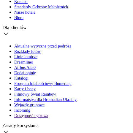
Kontakt
Standardy Ochrony Małoletnich
Nasze hotele
Biura
Dla klientów
Aktualne wytyczne przed podróżą
Rozkłady lotów
Linie lotnicze
Dreamliner
Airbus A330
Dodaj opinię
Katalogi
Program lojalnościowy Bumerang
Karty i bony
Filmowy Świat Rainbow
Informatsiya dla Hromadian Ukrainy
Wyjazdy grupowe
Incoming
Dostępność cyfrowa
Zasady korzystania