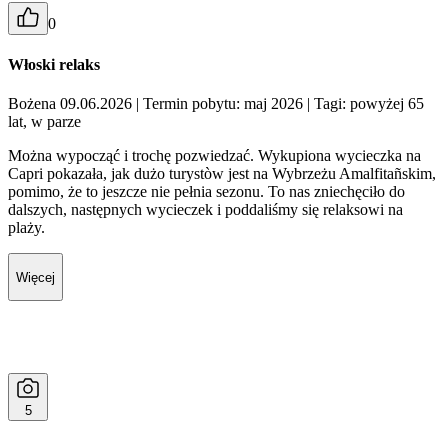
0
Włoski relaks
Bożena 09.06.2026
| Termin pobytu: maj 2026
| Tagi: powyżej 65
lat, w parze
Można wypocząć i trochę pozwiedzać. Wykupiona wycieczka na
Capri pokazała, jak dużo turystòw jest na Wybrzeżu Amalfitañskim,
pomimo, że to jeszcze nie pełnia sezonu. To nas zniechęciło do
dalszych, następnych wycieczek i poddaliśmy się relaksowi na
plaży.
Więcej
5