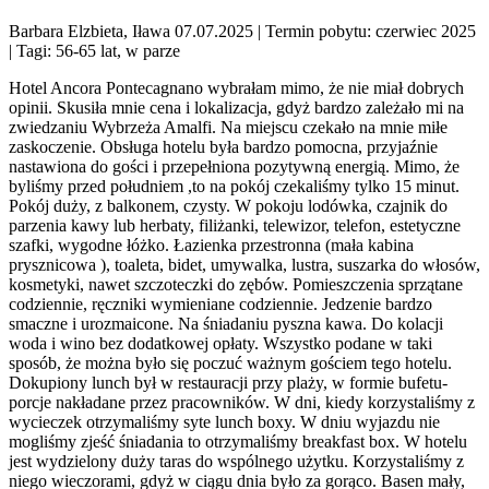
Barbara Elzbieta, Iława 07.07.2025
| Termin pobytu: czerwiec 2025
| Tagi: 56-65 lat, w parze
Hotel Ancora Pontecagnano wybrałam mimo, że nie miał dobrych
opinii. Skusiła mnie cena i lokalizacja, gdyż bardzo zależało mi na
zwiedzaniu Wybrzeża Amalfi. Na miejscu czekało na mnie miłe
zaskoczenie. Obsługa hotelu była bardzo pomocna, przyjaźnie
nastawiona do gości i przepełniona pozytywną energią. Mimo, że
byliśmy przed południem ,to na pokój czekaliśmy tylko 15 minut.
Pokój duży, z balkonem, czysty. W pokoju lodówka, czajnik do
parzenia kawy lub herbaty, filiżanki, telewizor, telefon, estetyczne
szafki, wygodne łóżko. Łazienka przestronna (mała kabina
prysznicowa ), toaleta, bidet, umywalka, lustra, suszarka do włosów,
kosmetyki, nawet szczoteczki do zębów. Pomieszczenia sprzątane
codziennie, ręczniki wymieniane codziennie. Jedzenie bardzo
smaczne i urozmaicone. Na śniadaniu pyszna kawa. Do kolacji
woda i wino bez dodatkowej opłaty. Wszystko podane w taki
sposób, że można było się poczuć ważnym gościem tego hotelu.
Dokupiony lunch był w restauracji przy plaży, w formie bufetu-
porcje nakładane przez pracowników. W dni, kiedy korzystaliśmy z
wycieczek otrzymaliśmy syte lunch boxy. W dniu wyjazdu nie
mogliśmy zjeść śniadania to otrzymaliśmy breakfast box. W hotelu
jest wydzielony duży taras do wspólnego użytku. Korzystaliśmy z
niego wieczorami, gdyż w ciągu dnia było za gorąco. Basen mały,