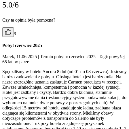
5.0/6
Czy ta opinia była pomocna?
9
Pobyt czerwiec 2025
Marek, 11.06.2025
| Termin pobytu: czerwiec 2025
| Tagi: powyżej
65 lat, w parze
Spędziliśmy w hotelu Ancora 8 dni (od 01 do 08 czerwca). Jesteśmy
bardzo zadowoleni z pobytu. Obsługa hotelu jest bardzo miła. Na
nasze szczególne uznania zasługuje Carmen pracująca w recepcji.
Zawsze uśmiechnięta, kompetentna i pomocna w każdej sytuacji.
Hotel jest zadbany i czysty. Bardzo dobra kuchnia, starannie
przygotowywane dania (restauracyjny system podawania kolacji, do
wyboru co najmniej dwie potrawy z poszczególnych dań). W
odległości 15 metrów od hotelu znajduje się ładna, zadbana plaża
ciągnąca się kilometrami w obydwie strony. Mieliśmy obawy
dotyczące problemów z transportem do Salerno ale były
nieuzasadnione. Tuż przy hotelu znajduje się przystanek
autobusowy (pierwszy bus odjeżdża o 7.40 a następne co około 1- 2