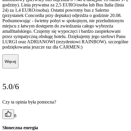
godziny). Linia prywatna za 2,5 EURO/osoba lub Bus Italia (linia
24) za 1,4 EURO/osoba). Ostatni powrotny bus z Salerno
(przystanek Concordia przy deptaku) odjeżdża o godzinie 20.08.
Podsumowując - świetny pobyt w spokojnym, nie przeludnionym
miejscu z łatwym dostępem do zwiedzania całego wybrzeża
amalfitańskiego. Czujemy się wypoczęci i bardzo zaopiekowani
przez sympatyczną obsługę hotelu. Dziękujemy jego szefowi Panu
LURGI oraz ADRIANOWI (rezydentowi RAINBOW). szczególne
podziękowania jeszcze raz dla CARMEN:)
Więcej
5.0/6
Czy ta opinia była pomocna?
8
Słoneczna energia