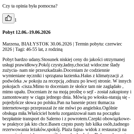
Czy ta opinia była pomocna?
1
Pobyt 12.06.-19.06.2026
Marzena, BIAŁYSTOK 30.06.2026
| Termin pobytu: czerwiec
2026
| Tagi: 46-55 lat, z rodziną
Pobyt bardzo udany.Stosunek niskiej ceny do jakości otrzymanej
usługi prawidłowy.Pokój czysty,ładny,chociaż widoczne ślady
zużycia- nam nie przeszkadzało.Doceniam że codziennie
wymieniane ręczniki i sprzątana łazienka.Hałas z klimatyzacji ,z
podwórka ,w pokoju za recepcją ,odrazu po lewej stronie. W innych
pokojach -cisza.Mimo to doceniam że słońce tam nie zaglądało ,
mimo upału. Doceniam że na moją prośbę o sejf - został zakupiony i
zamontowany w ciągu jednego dnia. Mówią po włosku-starają się -
pojedyńcze słowa po polsku.Pan na basenie przez tłumacza
internetowego przepraszał że nie mówi po angielsku.Ogólnie
obsługa miła.Właściciel hotelu zorganizował nam na początku
bezpłatnie transport do Salerno i z powrotem.Czepki obowiązkowe-
w praktyce jak kto chce.Basen często pusty lub kilka osób,żadnego
rezerwowania leżaków,spokój. Plaża fajna- widok z restauracji na