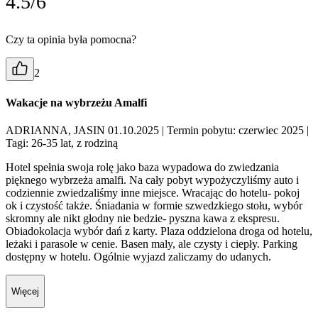
4.5/6
Czy ta opinia była pomocna?
2
Wakacje na wybrzeżu Amalfi
ADRIANNA, JASIN 01.10.2025
| Termin pobytu: czerwiec 2025
|
Tagi: 26-35 lat, z rodziną
Hotel spełnia swoja rolę jako baza wypadowa do zwiedzania
pięknego wybrzeża amalfi. Na cały pobyt wypożyczyliśmy auto i
codziennie zwiedzaliśmy inne miejsce. Wracając do hotelu- pokoj
ok i czystość także. Śniadania w formie szwedzkiego stołu, wybór
skromny ale nikt głodny nie bedzie- pyszna kawa z ekspresu.
Obiadokolacja wybór dań z karty. Plaza oddzielona droga od hotelu,
leżaki i parasole w cenie. Basen maly, ale czysty i ciepły. Parking
dostępny w hotelu. Ogólnie wyjazd zaliczamy do udanych.
Więcej