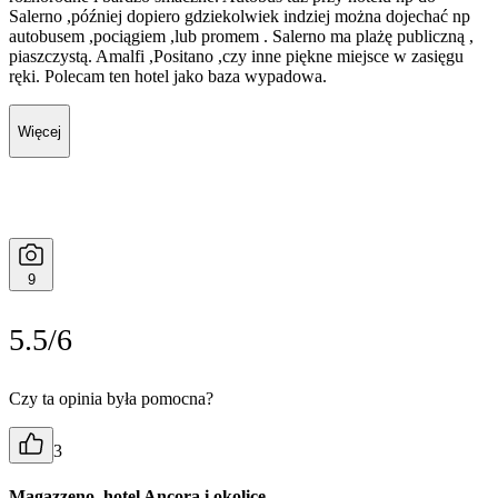
Salerno ,później dopiero gdziekolwiek indziej można dojechać np
autobusem ,pociągiem ,lub promem . Salerno ma plażę publiczną ,
piaszczystą. Amalfi ,Positano ,czy inne piękne miejsce w zasięgu
ręki. Polecam ten hotel jako baza wypadowa.
Więcej
9
5.5/6
Czy ta opinia była pomocna?
3
Magazzeno, hotel Ancora i okolice