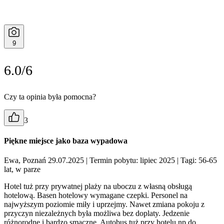
9
6.0/6
Czy ta opinia była pomocna?
3
Piękne miejsce jako baza wypadowa
Ewa, Poznań 29.07.2025
| Termin pobytu: lipiec 2025
| Tagi: 56-65
lat, w parze
Hotel tuż przy prywatnej plaży na uboczu z własną obsługą
hotelową. Basen hotelowy wymagane czepki. Personel na
najwyższym poziomie miły i uprzejmy. Nawet zmiana pokoju z
przyczyn niezależnych była możliwa bez doplaty. Jedzenie
różnorodne i bardzo smaczne. Autobus tuż przy hotelu np do