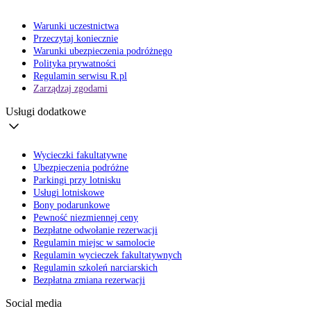
Warunki uczestnictwa
Przeczytaj koniecznie
Warunki ubezpieczenia podróżnego
Polityka prywatności
Regulamin serwisu R.pl
Zarządzaj zgodami
Usługi dodatkowe
Wycieczki fakultatywne
Ubezpieczenia podróżne
Parkingi przy lotnisku
Usługi lotniskowe
Bony podarunkowe
Pewność niezmiennej ceny
Bezpłatne odwołanie rezerwacji
Regulamin miejsc w samolocie
Regulamin wycieczek fakultatywnych
Regulamin szkoleń narciarskich
Bezpłatna zmiana rezerwacji
Social media