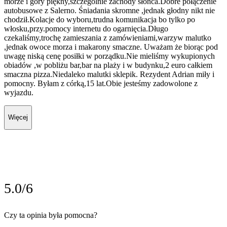
morze i góry piękny,szczególnie zachody słońca.Dobre połączenie
autobusowe z Salerno. Śniadania skromne ,jednak głodny nikt nie
chodził.Kolacje do wyboru,trudna komunikacja bo tylko po
włosku,przy.pomocy internetu do ogarnięcia.Długo
czekaliśmy,trochę zamieszania z zamówieniami,warzyw malutko
,jednak owoce morza i makarony smaczne. Uważam że biorąc pod
uwagę niską cenę posiłki w porządku.Nie mieliśmy wykupionych
obiadów ,w pobliżu bar,bar na plaży i w budynku,2 euro całkiem
smaczna pizza.Niedaleko malutki sklepik. Rezydent Adrian miły i
pomocny. Byłam z córką,15 lat.Obie jesteśmy zadowolone z
wyjazdu.
Więcej
5.0/6
Czy ta opinia była pomocna?