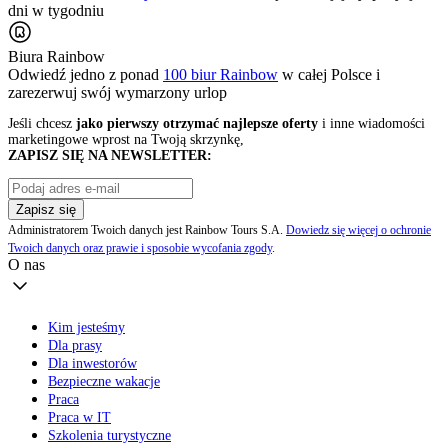
dni w tygodniu
Biura Rainbow
Odwiedź jedno z ponad
100 biur Rainbow
w całej Polsce i
zarezerwuj swój
wymarzony urlop
Jeśli chcesz
jako pierwszy otrzymać najlepsze oferty
i inne wiadomości
marketingowe wprost na Twoją skrzynkę,
ZAPISZ SIĘ NA NEWSLETTER:
Zapisz się
Administratorem Twoich danych jest Rainbow Tours S.A.
Dowiedz się więcej o ochronie
Twoich danych oraz prawie i sposobie wycofania zgody
.
O nas
Kim jesteśmy
Dla prasy
Dla inwestorów
Bezpieczne wakacje
Praca
Praca w IT
Szkolenia turystyczne