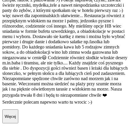
świeże ręczniki, mydełka,żele a nawet niespodzianka szczoteczki i
pasty do zębów, z którymi spotkałam się w hotelu pierwszy raz :-)
więc nawet dla zapominalskich ułatwienie... Restauracja również z
przepięknym widokiem na morze i palmy, jedzonko pyszne i
różnorodne, codziennie coś innego. My mieliśmy opcje HB wiec
sniadania w formie bufetu szwedzkiego, a obiadokolacje w postaci
menu i wyboru. Dostawało sie kartkę z menu i można było wybrać
pierwsze i drugie danie i dodatkowo salatke np.fasolka lub
pomidory. Do każdego sniadania kawa lub 5 rodzajow zimnych
sokow, a do obiadokolacji wino lub zimna woda gazowana lub
niegazowana w cenie😃 Codziennie również slodkie wloskie desery
m.in.baba i tiramisu, ale nie tylko.... Każdy znajdzie coś pysznego
dla siebie . Do dyspozycji gości również basen i leżaki dla lubiących
sloneczko, w pełnym słońcu a dla lubiących cień pod zadaszeniem.
Niezapomniane spędzone chwile zarówno nad morzem jak i na
basenie. Wieczorami można siedzieć na plaży przy szumie morza
jak i na pięknie oświetlonym tarasie z widokiem na morze. Nasza
przygoda trwała 8 dni i będą to niezapomniane chwile ❤️
Serdecznie polecam napewno warto tu wrocic :-)
Więcej