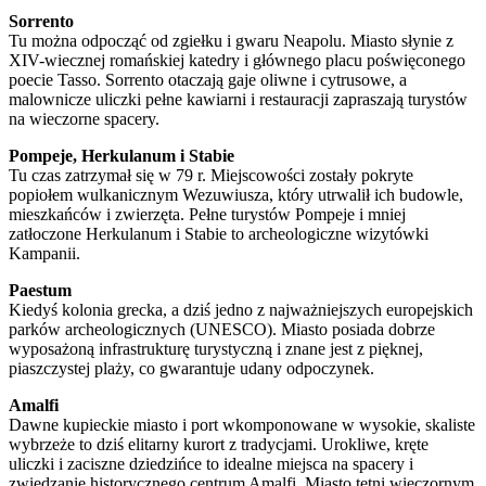
Sorrento
Tu można odpocząć od zgiełku i gwaru Neapolu. Miasto słynie z
XIV-wiecznej romańskiej katedry i głównego placu poświęconego
poecie Tasso. Sorrento otaczają gaje oliwne i cytrusowe, a
malownicze uliczki pełne kawiarni i restauracji zapraszają turystów
na wieczorne spacery.
Pompeje, Herkulanum i Stabie
Tu czas zatrzymał się w 79 r. Miejscowości zostały pokryte
popiołem wulkanicznym Wezuwiusza, który utrwalił ich budowle,
mieszkańców i zwierzęta. Pełne turystów Pompeje i mniej
zatłoczone Herkulanum i Stabie to archeologiczne wizytówki
Kampanii.
Paestum
Kiedyś kolonia grecka, a dziś jedno z najważniejszych europejskich
parków archeologicznych (UNESCO). Miasto posiada dobrze
wyposażoną infrastrukturę turystyczną i znane jest z pięknej,
piaszczystej plaży, co gwarantuje udany odpoczynek.
Amalfi
Dawne kupieckie miasto i port wkomponowane w wysokie, skaliste
wybrzeże to dziś elitarny kurort z tradycjami. Urokliwe, kręte
uliczki i zaciszne dziedzińce to idealne miejsca na spacery i
zwiedzanie historycznego centrum Amalfi. Miasto tętni wieczornym