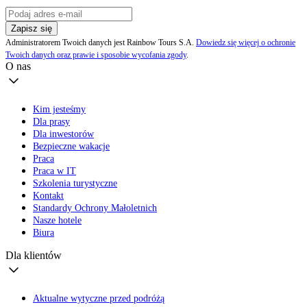
Zapisz się
Administratorem Twoich danych jest Rainbow Tours S.A.
Dowiedz się więcej o ochronie
Twoich danych oraz prawie i sposobie wycofania zgody
.
O nas
Kim jesteśmy
Dla prasy
Dla inwestorów
Bezpieczne wakacje
Praca
Praca w IT
Szkolenia turystyczne
Kontakt
Standardy Ochrony Małoletnich
Nasze hotele
Biura
Dla klientów
Aktualne wytyczne przed podróżą