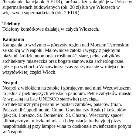
(bezpłatnie, kaucja ok. 5 EUR), można także zakupić je w Polsce w
supermarketach budowlanych (ok. 20 zł) lub we Włoszech w
większych supermarketach (ok. 2 EUR).
Telefony
Telefony komórkowe działają w całych Włoszech.
Kampania
Kampania to wyżynno – górzysty region nad Morzem Tyrreńskim
ze stolicą w Neapolu. Malownicze zatoki i wyspy z pięknymi
plażami, śródziemnomorska roślinność, stare, pełne zabytków
architektury miasteczka oraz bogate stanowiska archeologiczne,
gdzie po wybuchu Wezuwiusza czas zatrzymał się w miejscu to
wizytówki tej części Włoch.
Neapol
Neapol z widokiem na zatokę i górującym nad nimi Wezuwiuszem
to jedna z piękniejszych włoskich panoram. Pełne zabytków miasto
(z wpisaną na listę UNESCO starówką) przyciąga
architektonicznymi perłami w postaci zamków, pałaców (m.in.
Palazzo di Capodimonte, Como, Gravina czy Reale) i kościołów
(jak: St. Lorenzo, St. Domenico, St. Chiara). Wieczorny spacer
klimatycznymi uliczkami miasta i degustacja tradycyjnej pizzy
neapolitańskiej przy lampce wina to doskonałe zwieńczenie pobytu
w Neapolu.