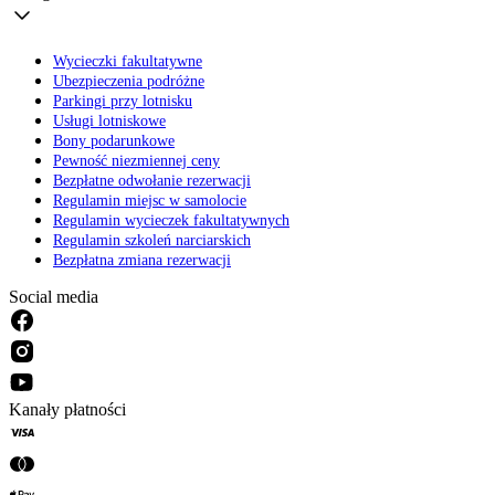
Wycieczki fakultatywne
Ubezpieczenia podróżne
Parkingi przy lotnisku
Usługi lotniskowe
Bony podarunkowe
Pewność niezmiennej ceny
Bezpłatne odwołanie rezerwacji
Regulamin miejsc w samolocie
Regulamin wycieczek fakultatywnych
Regulamin szkoleń narciarskich
Bezpłatna zmiana rezerwacji
Social media
Kanały płatności