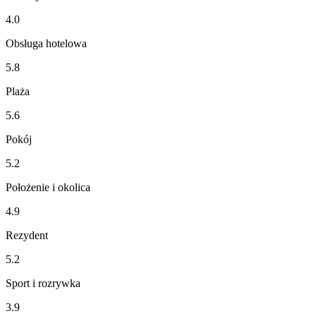
4.0
Obsługa hotelowa
5.8
Plaża
5.6
Pokój
5.2
Położenie i okolica
4.9
Rezydent
5.2
Sport i rozrywka
3.9