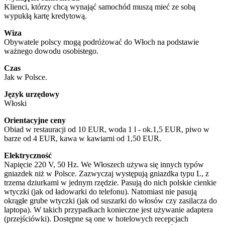
Klienci, którzy chcą wynająć samochód muszą mieć ze sobą
wypukłą kartę kredytową.
Wiza
Obywatele polscy mogą podróżować do Włoch na podstawie
ważnego dowodu osobistego.
Czas
Jak w Polsce.
Język urzędowy
Włoski
Orientacyjne ceny
Obiad w restauracji od 10 EUR, woda 1 l - ok.1,5 EUR, piwo w
barze od 4 EUR, kawa w kawiarni od 1,50 EUR.
Elektryczność
Napięcie 220 V, 50 Hz. We Włoszech używa się innych typów
gniazdek niż w Polsce. Zazwyczaj występują gniazdka typu L, z
trzema dziurkami w jednym rzędzie. Pasują do nich polskie cienkie
wtyczki (jak od ładowarki do telefonu). Natomiast nie pasują
okrągłe grube wtyczki (jak od suszarki do włosów czy zasilacza do
laptopa). W takich przypadkach konieczne jest używanie adaptera
(przejściówki). Dostępne są one w hotelowych recepcjach