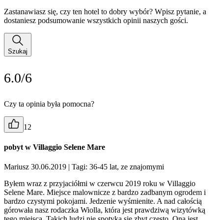
Zastanawiasz się, czy ten hotel to dobry wybór? Wpisz pytanie, a
dostaniesz podsumowanie wszystkich opinii naszych gości.
Szukaj
6.0/6
Czy ta opinia była pomocna?
12
pobyt w Villaggio Selene Mare
Mariusz 30.06.2019
| Tagi: 36-45 lat, ze znajomymi
Byłem wraz z przyjaciółmi w czerwcu 2019 roku w Villaggio
Selene Mare. Miejsce malownicze z bardzo zadbanym ogrodem i
bardzo czystymi pokojami. Jedzenie wyśmienite. A nad całością
górowała nasz rodaczka Wiolla, która jest prawdziwą wizytówką
tego miejsca. Takich ludzi nie spotyka się zbyt często. Ona jest