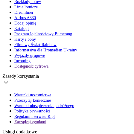
Rozkłady lotów
Linie lotnicze
Dreamliner
Airbus A330
Dodaj opinię
Katalogi
Program lojalnościowy Bumerang
Karty i bony
Filmowy Świat Rainbow
Informatsiya dla Hromadian Ukrainy
Wyjazdy grupowe
Incoming
Dostępność cyfrowa
Zasady korzystania
Warunki uczestnictwa
Przeczytaj koniecznie
Warunki ubezpieczenia podróżnego
Polityka prywatności
Regulamin serwisu R.pl
Zarządzaj zgodami
Usługi dodatkowe