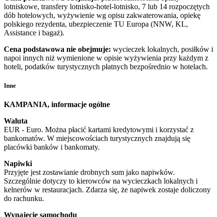
lotniskowe, transfery lotnisko-hotel-lotnisko, 7 lub 14 rozpoczętych
dób hotelowych, wyżywienie wg opisu zakwaterowania, opiekę
polskiego rezydenta, ubezpieczenie TU Europa (NNW, KL,
Assistance i bagaż).
Cena podstawowa nie obejmuje:
wycieczek lokalnych, posiłków i
napoi innych niż wymienione w opisie wyżywienia przy każdym z
hoteli, podatków turystycznych płatnych bezpośrednio w hotelach.
Inne
KAMPANIA, informacje ogólne
Waluta
EUR - Euro. Można płacić kartami kredytowymi i korzystać z
bankomatów. W miejscowościach turystycznych znajdują się
placówki banków i bankomaty.
Napiwki
Przyjęte jest zostawianie drobnych sum jako napiwków.
Szczególnie dotyczy to kierowców na wycieczkach lokalnych i
kelnerów w restauracjach. Zdarza się, że napiwek zostaje doliczony
do rachunku.
Wynajęcie samochodu