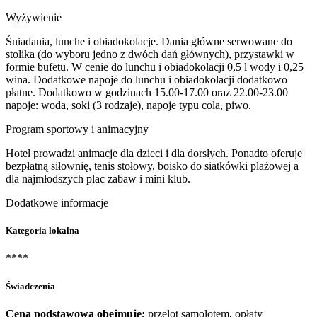
Wyżywienie
Śniadania, lunche i obiadokolacje. Dania główne serwowane do
stolika (do wyboru jedno z dwóch dań głównych), przystawki w
formie bufetu. W cenie do lunchu i obiadokolacji 0,5 l wody i 0,25
wina. Dodatkowe napoje do lunchu i obiadokolacji dodatkowo
płatne. Dodatkowo w godzinach 15.00-17.00 oraz 22.00-23.00
napoje: woda, soki (3 rodzaje), napoje typu cola, piwo.
Program sportowy i animacyjny
Hotel prowadzi animacje dla dzieci i dla dorsłych. Ponadto oferuje
bezpłatną siłownię, tenis stołowy, boisko do siatkówki plażowej a
dla najmłodszych plac zabaw i mini klub.
Dodatkowe informacje
Kategoria lokalna
****
Świadczenia
Cena podstawowa obejmuje:
przelot samolotem, opłaty