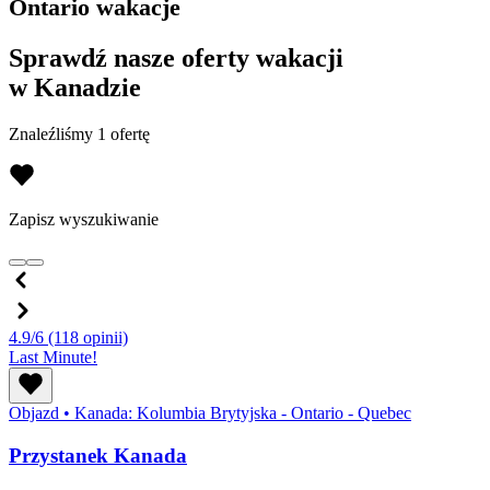
Ontario wakacje
Sprawdź nasze oferty wakacji
w Kanadzie
Znaleźliśmy 1 ofertę
Zapisz wyszukiwanie
4.9/6
(118 opinii)
Last Minute!
Objazd
•
Kanada: Kolumbia Brytyjska - Ontario - Quebec
Przystanek Kanada