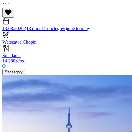
13.08.2026 (13 dni / 11 noclegów)
inne terminy
Warszawa Chopin
Śniadania
14 280
zł/os.
Szczegóły