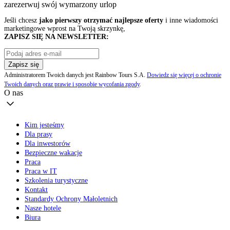
zarezerwuj swój
wymarzony urlop
Jeśli chcesz
jako pierwszy otrzymać najlepsze oferty
i inne wiadomości
marketingowe wprost na Twoją skrzynkę,
ZAPISZ SIĘ NA NEWSLETTER:
Zapisz się
Administratorem Twoich danych jest Rainbow Tours S.A.
Dowiedz się więcej o ochronie
Twoich danych oraz prawie i sposobie wycofania zgody
.
O nas
Kim jesteśmy
Dla prasy
Dla inwestorów
Bezpieczne wakacje
Praca
Praca w IT
Szkolenia turystyczne
Kontakt
Standardy Ochrony Małoletnich
Nasze hotele
Biura