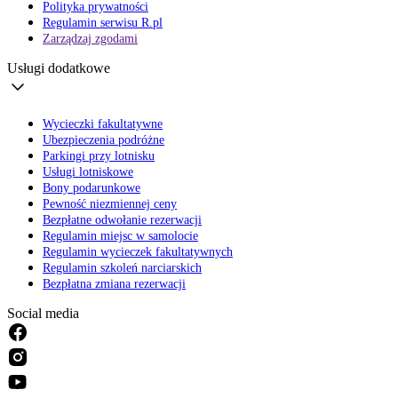
Polityka prywatności
Regulamin serwisu R.pl
Zarządzaj zgodami
Usługi dodatkowe
Wycieczki fakultatywne
Ubezpieczenia podróżne
Parkingi przy lotnisku
Usługi lotniskowe
Bony podarunkowe
Pewność niezmiennej ceny
Bezpłatne odwołanie rezerwacji
Regulamin miejsc w samolocie
Regulamin wycieczek fakultatywnych
Regulamin szkoleń narciarskich
Bezpłatna zmiana rezerwacji
Social media