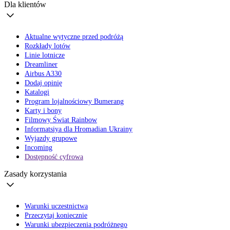
Dla klientów
Aktualne wytyczne przed podróżą
Rozkłady lotów
Linie lotnicze
Dreamliner
Airbus A330
Dodaj opinię
Katalogi
Program lojalnościowy Bumerang
Karty i bony
Filmowy Świat Rainbow
Informatsiya dla Hromadian Ukrainy
Wyjazdy grupowe
Incoming
Dostępność cyfrowa
Zasady korzystania
Warunki uczestnictwa
Przeczytaj koniecznie
Warunki ubezpieczenia podróżnego