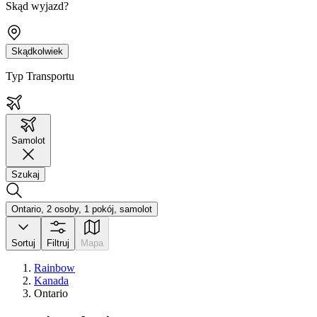
Skąd wyjazd?
Skądkolwiek
Typ Transportu
Samolot
Szukaj
Ontario, 2 osoby, 1 pokój, samolot
Sortuj
Filtruj
Mapa
Rainbow
Kanada
Ontario